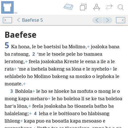
Baefese 5
Baefese
5
Ka hona, le be baetsisi ba Molimo,
+
joaloka bana
2
ba ratoang,
’me le tsoele pele ho tsamaea
leratong,
+
feela joalokaha Kreste le eena a ile a le
rata
+
’me a inehela bakeng sa lōna e le nyehelo
+
le
sehlabelo ho Molimo bakeng sa monko o lephoka le
monate.
+
3
Bohlola
+
le ho se hloeke ha mofuta o mong le o
mong kapa meharo
+
le ho boleloa li se ke tsa boleloa
har’a lōna,
+
feela joalokaha ho tšoanela batho ba
4
halalelang;
+
leha e le boitšoaro bo hlabisang
lihlong
+
kapa puo ea booatla kapa mesoaso e