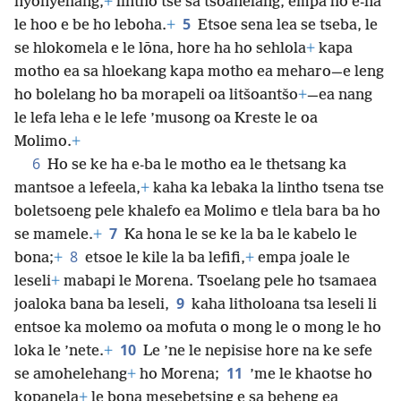
nyonyehang,
+
lintho tse sa tšoanelang, empa ho e-na
5
le hoo e be ho leboha.
+
Etsoe sena lea se tseba, le
se hlokomela e le lōna, hore ha ho sehlola
+
kapa
motho ea sa hloekang kapa motho ea meharo—e leng
ho bolelang ho ba morapeli oa litšoantšo
+
—ea nang
le lefa leha e le lefe ’musong oa Kreste le oa
Molimo.
+
6
Ho se ke ha e-ba le motho ea le thetsang ka
mantsoe a lefeela,
+
kaha ka lebaka la lintho tsena tse
boletsoeng pele khalefo ea Molimo e tlela bara ba ho
7
se mamele.
+
Ka hona le se ke la ba le kabelo le
8
bona;
+
etsoe le kile la ba lefifi,
+
empa joale le
leseli
+
mabapi le Morena. Tsoelang pele ho tsamaea
9
joaloka bana ba leseli,
kaha litholoana tsa leseli li
entsoe ka molemo oa mofuta o mong le o mong le ho
10
loka le ’nete.
+
Le ’ne le nepisise hore na ke sefe
11
se amohelehang
+
ho Morena;
’me le khaotse ho
kopanela
+
le bona mesebetsing e sa beheng ea