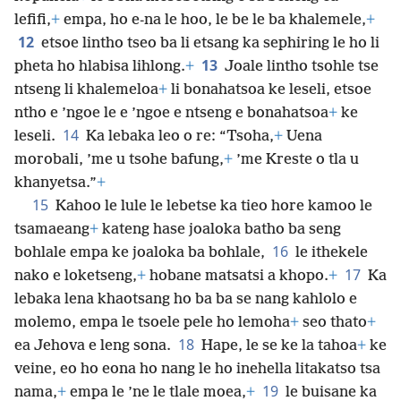
lefifi,
+
empa, ho e-na le hoo, le be le ba khalemele,
+
12
etsoe lintho tseo ba li etsang ka sephiring le ho li
13
pheta ho hlabisa lihlong.
+
Joale lintho tsohle tse
ntseng li khalemeloa
+
li bonahatsoa ke leseli, etsoe
ntho e ’ngoe le e ’ngoe e ntseng e bonahatsoa
+
ke
14
leseli.
Ka lebaka leo o re: “Tsoha,
+
Uena
morobali, ’me u tsohe bafung,
+
’me Kreste o tla u
khanyetsa.”
+
15
Kahoo le lule le lebetse ka tieo hore kamoo le
tsamaeang
+
kateng hase joaloka batho ba seng
16
bohlale empa ke joaloka ba bohlale,
le ithekele
17
nako e loketseng,
+
hobane matsatsi a khopo.
+
Ka
lebaka lena khaotsang ho ba ba se nang kahlolo e
molemo, empa le tsoele pele ho lemoha
+
seo thato
+
18
ea Jehova e
leng sona.
Hape, le se ke la tahoa
+
ke
veine, eo ho eona ho nang le ho inehella litakatso tsa
19
nama,
+
empa le ’ne le tlale moea,
+
le buisane ka