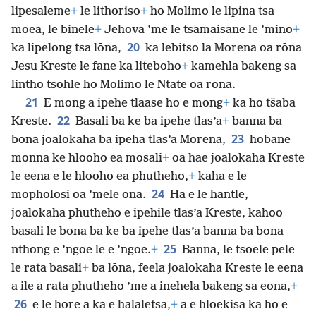
lipesaleme
+
le lithoriso
+
ho Molimo le lipina tsa
moea, le binele
+
Jehova ’me le tsamaisane le ’mino
+
20
ka lipelong tsa lōna,
ka lebitso la Morena oa rōna
Jesu Kreste le fane ka liteboho
+
kamehla bakeng sa
lintho tsohle ho Molimo le Ntate oa rōna.
21
E mong a ipehe tlaase ho e mong
+
ka ho tšaba
22
Kreste.
Basali ba ke ba ipehe tlas’a
+
banna ba
23
bona joalokaha ba ipeha tlas’a Morena,
hobane
monna ke hlooho ea mosali
+
oa hae joalokaha Kreste
le eena e le hlooho ea phutheho,
+
kaha e le
24
mopholosi oa ’mele ona.
Ha e le hantle,
joalokaha phutheho e ipehile tlas’a Kreste, kahoo
basali le bona ba ke ba ipehe tlas’a banna ba bona
25
nthong e ’ngoe le e ’ngoe.
+
Banna, le tsoele pele
le rata basali
+
ba lōna, feela joalokaha Kreste le eena
a ile a rata phutheho ’me a inehela bakeng sa eona,
+
26
e le hore a ka e halaletsa,
+
a e hloekisa ka ho e