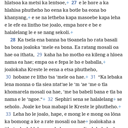
27
hlatsoa ka metsi ka lentsoe,
+
e le hore a ka
hlahisa phutheho ho eena ka botle ba eona bo
khanyang,
+
e se na letheba kapa masoebe kapa leha
e le efe ea lintho tse joalo, empa hore e be e
halalelang le e se nang sekoli.
+
28
Ka tsela ena banna ba tšoanela ho rata basali
ba bona joaloka ’mele ea bona. Ea ratang mosali oa
29
hae oa ithata,
kaha ha ho motho ea kileng a hloea
nama ea hae; empa oa e fepa le ho e baballa,
+
joalokaha Kreste le eena a etsa phutheho,
30
31
hobane re litho tsa ’mele oa hae.
+
“Ka lebaka
lena monna o tla siea ntat’ae le ’m ’ae ’me o tla
khomarela mosali oa hae, ’me ba babeli bana e tla ba
32
nama e le ’ngoe.”
+
Sephiri sena se halalelang
+
se
seholo. Joale ke bua mabapi le Kreste le phutheho.
+
33
Leha ho le joalo, hape, e mong le e mong oa lōna
ka bomong a ke a rate mosali oa hae
+
joalokaha a