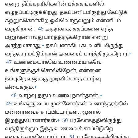
என்று தீர்க்கதரிசிகளின் புத்தகங்களில்
எழுதப்பட்டிருக்கிறது. தகப்பனிடமிருந்து கேட்டுக்
கற்றுக்கொள்கிற ஒவ்வொருவனும் என்னிடம்
வருகிறான்.
46
அதற்காக, தகப்பனை எந்த
மனுஷனாவது பார்த்திருக்கிறான் என்று
அர்த்தமாகாது,
+
தகப்பனாகிய கடவுளிடமிருந்து
வந்தவர் மட்டும்தான் அவரைப் பார்த்திருக்கிறார்.
+
47
உண்மையாகவே உண்மையாகவே
உங்களுக்குச் சொல்கிறேன், என்னை
நம்புகிறவனுக்கு முடிவில்லாத வாழ்வு
கிடைக்கும்.
+
48
வாழ்வு தரும் உணவு நான்தான்.
+
49
உங்களுடைய முன்னோர்கள் வனாந்தரத்தில்
மன்னாவைச் சாப்பிட்டார்கள், ஆனால்
இறந்துபோனார்கள்.
+
50
பரலோகத்திலிருந்து
வந்திருக்கும் இந்த உணவைச் சாப்பிடுகிற
எவரும் சாகவே மாட்டார்.
51
பரலோகத்திலிருந்து