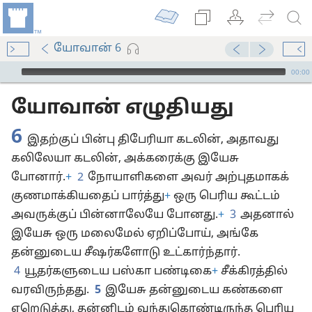
யோவான் 6
Audio Player
00:00
யோவான் எழுதியது
6
இதற்குப் பின்பு திபேரியா கடலின், அதாவது
கலிலேயா கடலின், அக்கரைக்கு இயேசு
போனார்.
+
2
நோயாளிகளை அவர் அற்புதமாகக்
குணமாக்கியதைப் பார்த்து
+
ஒரு பெரிய கூட்டம்
அவருக்குப் பின்னாலேயே போனது.
+
3
அதனால்
இயேசு ஒரு மலைமேல் ஏறிப்போய், அங்கே
தன்னுடைய சீஷர்களோடு உட்கார்ந்தார்.
4
யூதர்களுடைய பஸ்கா பண்டிகை
+
சீக்கிரத்தில்
வரவிருந்தது.
5
இயேசு தன்னுடைய கண்களை
ஏறெடுத்து, தன்னிடம் வந்துகொண்டிருந்த பெரிய