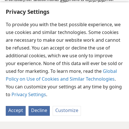
அவர் இப்படிச் சொன்னார். ஏனென்றால், அவன்
Privacy Settings
அந்தப் பன்னிரண்டு பேரில் ஒருவனாக இருந்தும்
அவரைக் காட்டிக்கொடுக்கவிருந்தான்.
+
To provide you with the best possible experience, we
use cookies and similar technologies. Some cookies
are necessary to make our website work and cannot
be refused. You can accept or decline the use of
தமிழ்
பகிரவும்
விருப்பங்கள்
additional cookies, which we use only to improve
Copyright
© 2026 Watch Tower Bible and Tract Society of Pennsylvania
your experience. None of this data will ever be sold or
JW.ORG
விதிமுறைகள்
தனியுரிமை
ப்ரைவசி செட்டிங்
used for marketing. To learn more, read the
Global
உள்நுழையவும்
Policy on Use of Cookies and Similar Technologies
.
You can customize your settings at any time by going
to
Privacy Settings
.
Accept
Decline
Customize