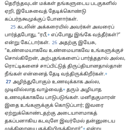
தெரிந்தவுடன் மக்கள் தங்களுடைய படகுகளில்
ஏறி, இயேசுவைத் தேடிக்கொண்டு
கப்பர்நகூமுக்குப் போனார்கள்.
25
கடலின் அக்கரையில் அவர்கள் அவரைப்
பார்த்தபோது, “ரபீ,
+
எப்போது இங்கே வந்தீர்கள்?”
என்று கேட்டார்கள்.
26
அதற்கு இயேசு,
“உண்மையாகவே உண்மையாகவே உங்களுக்குச்
சொல்கிறேன், அற்புதங்களைப் பார்த்ததால் அல்ல,
ரொட்டிகளைச் சாப்பிட்டுத் திருப்தியானதால்தான்
நீங்கள் என்னைத் தேடி வந்திருக்கிறீர்கள்.
+
27
அழிந்துபோகும் உணவுக்காக அல்ல,
முடிவில்லாத வாழ்வைத்
+
தரும் அழியாத
உணவுக்காகவே பாடுபடுங்கள். மனிதகுமாரன்
இதை உங்களுக்குக் கொடுப்பார்; இவரை
ஏற்றுக்கொண்டதற்கு அடையாளமாகத்
தகப்பனாகிய கடவுளே இவர்மேல் தன்னுடைய
முத்திரையை குத்தியிருக்கிறார்”
+
என்று