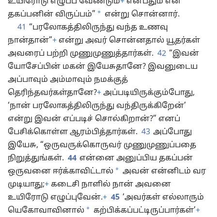
உயிரோடு எழுப்ப வேண்டும்
+
என்பதும் என்
*
தகப்பனின் விருப்பம்”
என்று சொன்னார்.
41
“பரலோகத்திலிருந்து வந்த உணவு
நான்தான்”
+
என்று அவர் சொன்னதால் யூதர்கள்
அவரைப் பற்றி முணுமுணுத்தார்கள்.
42
“இவன்
யோசேப்பின் மகன் இயேசுதானே? இவனுடைய
அப்பாவும் அம்மாவும் நமக்குத்
தெரிந்தவர்கள்தானே?
+
அப்படியிருக்கும்போது,
‘நான் பரலோகத்திலிருந்து வந்திருக்கிறேன்’
என்று இவன் எப்படிச் சொல்கிறான்?” எனப்
பேசிக்கொள்ள ஆரம்பித்தார்கள்.
43
அப்போது
இயேசு, “ஒருவருக்கொருவர் முணுமுணுப்பதை
நிறுத்துங்கள்.
44
என்னை அனுப்பிய தகப்பன்
*
ஒருவனை ஈர்க்காவிட்டால்
அவன் என்னிடம் வர
முடியாது;
+
கடைசி நாளில் நான் அவனை
உயிரோடு எழுப்புவேன்.
+
45
‘அவர்கள் எல்லாரும்
*
யெகோவாவினால்
கற்பிக்கப்பட்டிருப்பார்கள்’
+