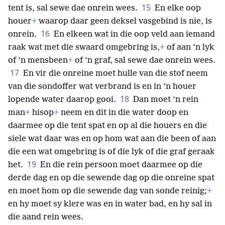
15
tent is, sal sewe dae onrein wees.
En elke oop
houer
+
waarop daar geen deksel vasgebind is nie, is
16
onrein.
En elkeen wat in die oop veld aan iemand
raak wat met die swaard omgebring is,
+
of aan ’n lyk
of ’n mensbeen
+
of ’n graf, sal sewe dae onrein wees.
17
En vir die onreine moet hulle van die stof neem
van die sondoffer wat verbrand is en in ’n houer
18
lopende water daarop gooi.
Dan moet ’n rein
man
+
hisop
+
neem en dit in die water doop en
daarmee op die tent spat en op al die houers en die
siele wat daar was en op hom wat aan die been of aan
die een wat omgebring is of die lyk of die graf geraak
19
het.
En die rein persoon moet daarmee op die
derde dag en op die sewende dag op die onreine spat
en moet hom op die sewende dag van sonde reinig;
+
en hy moet sy klere was en in water bad, en hy sal in
die aand rein wees.