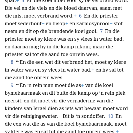
5
spat.
+
En die koei moet voor sy oë verbrand word.
Die vel en die vleis en die bloed daarvan, saam met
6
die mis, moet verbrand word.
+
En die priester
moet sederhout
+
en hisop
+
en karmosynrooi
+
stof
7
neem en dit op die brandende koei gooi.
En die
priester moet sy klere was en sy vlees in water bad,
en daarna mag hy in die kamp inkom; maar die
priester sal tot die aand toe onrein wees.
8
“‘En die een wat dit verbrand het, moet sy klere
in water was en sy vlees in water bad,
+
en hy sal tot
die aand toe onrein wees.
9
“‘En ’n rein man moet die as
+
van die koei
bymekaarmaak en dit buite die kamp op ’n rein plek
neersit; en dit moet vir die vergadering van die
kinders van Israel dien as iets wat bewaar moet word
10
vir die reinigingswater.
+
Dit is ’n sondoffer.
En
die een wat die as van die koei bymekaarmaak, moet
sy klere was en sal tot die aand toe onrein wees.
+