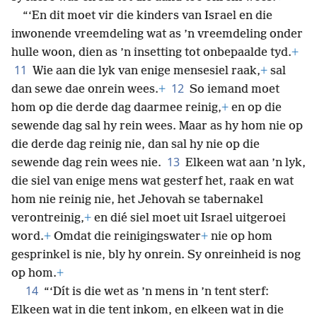
“‘En dit moet vir die kinders van Israel en die
inwonende vreemdeling wat as ’n vreemdeling onder
hulle woon, dien as ’n insetting tot onbepaalde tyd.
+
11
Wie aan die lyk van enige mensesiel raak,
+
sal
12
dan sewe dae onrein wees.
+
So iemand moet
hom op die derde dag daarmee reinig,
+
en op die
sewende dag sal hy rein wees. Maar as hy hom nie op
die derde dag reinig nie, dan sal hy nie op die
13
sewende dag rein wees nie.
Elkeen wat aan ’n lyk,
die siel van enige mens wat gesterf het, raak en wat
hom nie reinig nie, het Jehovah se tabernakel
verontreinig,
+
en dié siel moet uit Israel uitgeroei
word.
+
Omdat die reinigingswater
+
nie op hom
gesprinkel is nie, bly hy onrein. Sy onreinheid is nog
op hom.
+
14
“‘Dít is die wet as ’n mens in ’n tent sterf:
Elkeen wat in die tent inkom, en elkeen wat in die