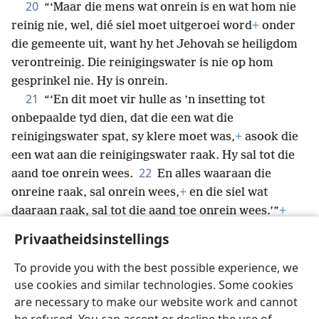
20
“‘Maar die mens wat onrein is en wat hom nie
reinig nie, wel, dié siel moet uitgeroei word
+
onder
die gemeente uit, want hy het Jehovah se heiligdom
verontreinig. Die reinigingswater is nie op hom
gesprinkel nie. Hy is onrein.
21
“‘En dit moet vir hulle as ’n insetting tot
onbepaalde tyd dien, dat die een wat die
reinigingswater spat, sy klere moet was,
+
asook die
een wat aan die reinigingswater raak. Hy sal tot die
22
aand toe onrein wees.
En alles waaraan die
onreine raak, sal onrein wees,
+
en die siel wat
daaraan raak, sal tot die aand toe onrein wees.’”
+
Privaatheidsinstellings
To provide you with the best possible experience, we
use cookies and similar technologies. Some cookies
Afrikaans
Deel
Voorkeure
are necessary to make our website work and cannot
Copyright
© 2026 Watch Tower Bible and Tract Society of Pennsylvania
Gebruiksvoorwaardes
Privaatheidsbeleid
Privaatheidsinstellings