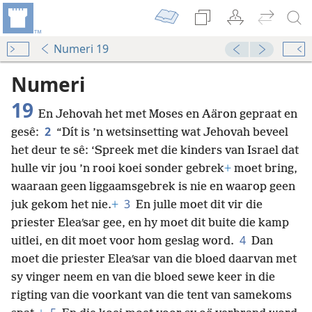
Numeri 19
Numeri
19
En Jehovah het met Moses en Aäron gepraat en
2
gesê:
“Dít is ’n wetsinsetting wat Jehovah beveel
het deur te sê: ‘Spreek met die kinders van Israel dat
hulle vir jou ’n rooi koei sonder gebrek
+
moet bring,
waaraan geen liggaamsgebrek is nie en waarop geen
3
juk gekom het nie.
+
En julle moet dit vir die
priester Eleaʹsar gee, en hy moet dit buite die kamp
4
uitlei, en dit moet voor hom geslag word.
Dan
moet die priester Eleaʹsar van die bloed daarvan met
sy vinger neem en van die bloed sewe keer in die
rigting van die voorkant van die tent van samekoms