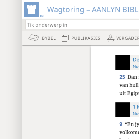
Wagtoring – AANLYN BIB
BYBEL
PUBLIKASIES
VERGADE
De
Nuw
25
Dan 
van hull
uit Egip
1 
Nuw
9
“En j
volkome