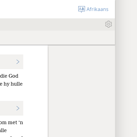
Afrikaans
 die God
e hy hulle
om met ’n
lle