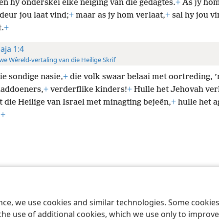
en hy onderskei elke neiging van die gedagtes.
+
As jy hom
eur jou laat vind;
+
maar as jy hom verlaat,
+
sal hy jou vi
.
+
saja 1:4
e Wêreld-vertaling van die Heilige Skrif
ie sondige nasie,
+
die volk swaar belaai met oortreding, ’
addoeners,
+
verderflike kinders!
+
Hulle het Jehovah verl
t die Heilige van Israel met minagting bejeën,
+
hulle het a
.
+
 Society of Pennsylvania
Gebruiksvoorwaardes
Privaatheidsbeleid
Priv
ence, we use cookies and similar technologies. Some cooki
the use of additional cookies, which we use only to improve 