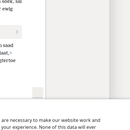
 soek, sal
r ewig
n saad
aat,
+
gtertoe
aatheidsinstellings
Meld aan
JW.ORG
es are necessary to make our website work and
your experience. None of this data will ever