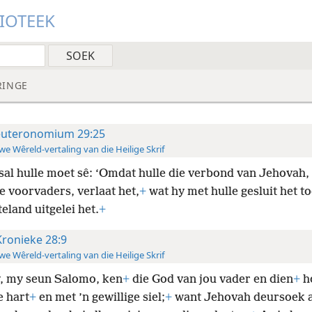
LIOTEEK
RINGE
uteronomium 29:25
e Wêreld-vertaling van die Heilige Skrif
sal hulle moet sê: ‘Omdat hulle die verbond van Jehovah,
e voorvaders, verlaat het,
+
wat hy met hulle gesluit het to
teland uitgelei het.
+
Kronieke 28:9
e Wêreld-vertaling van die Heilige Skrif
y, my seun Salomo, ken
+
die God van jou vader en dien
+
h
 hart
+
en met ’n gewillige siel;
+
want Jehovah deursoek a