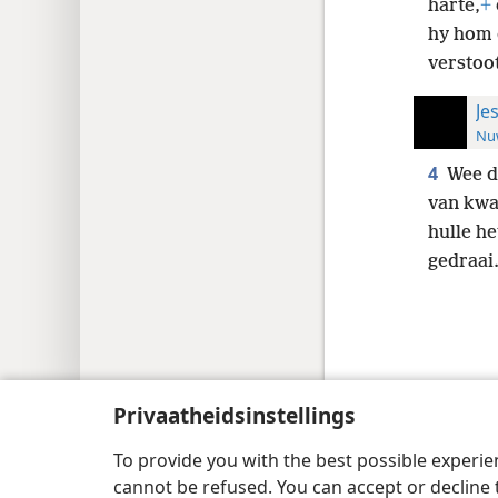
harte,
+
hy hom d
verstoot
Je
Nuw
4
Wee d
van kwa
hulle he
gedraai
Copyright
© 2026 Watch Tower Bible and Tract
Privaatheidsinstellings
To provide you with the best possible experi
cannot be refused. You can accept or decline 