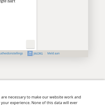
egte hart
aatheidsinstellings
Meld aan
JW.ORG
es are necessary to make our website work and
your experience. None of this data will ever