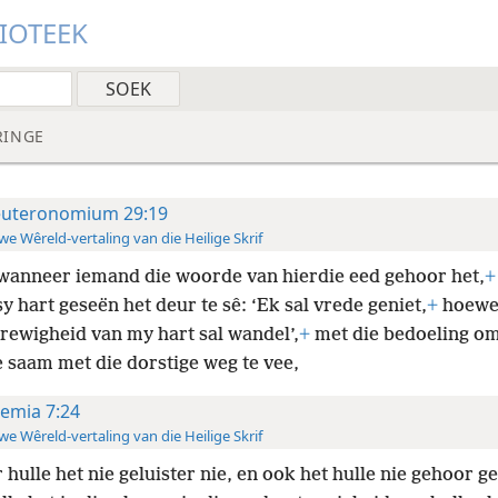
LIOTEEK
RINGE
uteronomium 29:19
e Wêreld-vertaling van die Heilige Skrif
wanneer iemand die woorde van hierdie eed gehoor het,
+
y hart geseën het deur te sê: ‘Ek sal vrede geniet,
+
hoewel
rewigheid van my hart sal wandel’,
+
met die bedoeling om
e saam met die dorstige weg te vee,
remia 7:24
e Wêreld-vertaling van die Heilige Skrif
 hulle het nie geluister nie, en ook het hulle nie gehoor ge