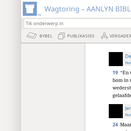
Wagtoring – AANLYN BIB
BYBEL
PUBLIKASIES
VERGADE
De
Nuw
19
“En 
hom in s
wederst
gelaafd
Je
Nuw
24
Maar