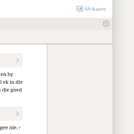
Afrikaans
en hy
 ek in die
 die goed
gee nie,
+