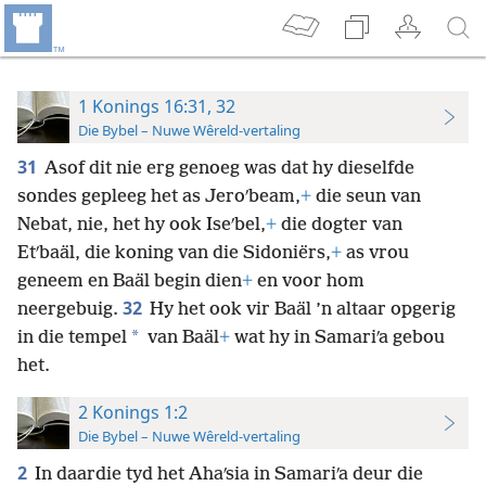
1 Konings 16:31, 32
Die Bybel – Nuwe Wêreld-vertaling
31
Asof dit nie erg genoeg was dat hy dieselfde
sondes gepleeg het as Jeroʹbeam,
+
die seun van
Nebat, nie, het hy ook Iseʹbel,
+
die dogter van
Etʹbaäl, die koning van die Sidoniërs,
+
as vrou
geneem en Baäl begin dien
+
en voor hom
32
neergebuig.
Hy het ook vir Baäl ’n altaar opgerig
*
in die tempel
van Baäl
+
wat hy in Samariʹa gebou
het.
2 Konings 1:2
Die Bybel – Nuwe Wêreld-vertaling
2
In daardie tyd het Ahaʹsia in Samariʹa deur die