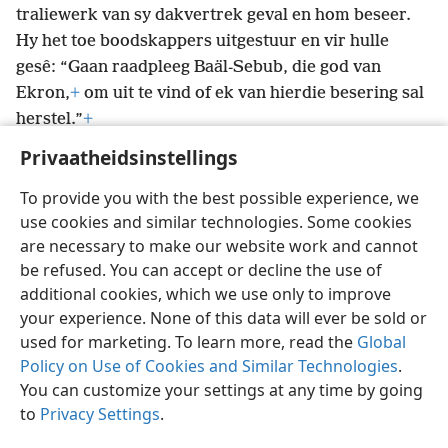
traliewerk van sy dakvertrek geval en hom beseer.
Hy het toe boodskappers uitgestuur en vir hulle
gesê: “Gaan raadpleeg Baäl-Sebub, die god van
Ekron,
+
om uit te vind of ek van hierdie besering sal
herstel.”
+
Privaatheidsinstellings
To provide you with the best possible experience, we
use cookies and similar technologies. Some cookies
Afrikaans
Voorkeure
are necessary to make our website work and cannot
be refused. You can accept or decline the use of
Copyright
© 2026 Watch Tower Bible and Tract Society of Pennsylvania
Gebruiksvoorwaardes
Privaatheidsbeleid
Privaatheidsinstellings
additional cookies, which we use only to improve
Meld aan
JW.ORG
your experience. None of this data will ever be sold or
used for marketing. To learn more, read the
Global
Policy on Use of Cookies and Similar Technologies
.
You can customize your settings at any time by going
to
Privacy Settings
.