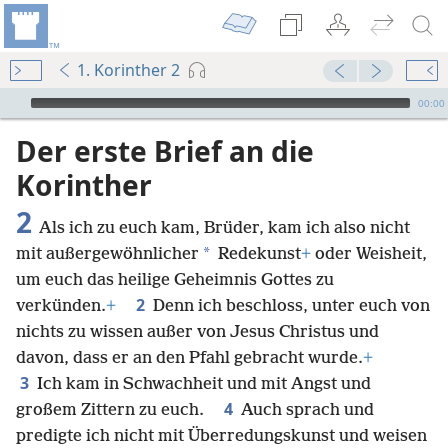
1. Korinther 2
Audio Player
00:00
Der erste Brief an die
Korinther
2
Als ich zu euch kam, Brüder, kam ich also nicht
*
mit außergewöhnlicher
Redekunst
+
oder Weisheit,
um euch das heilige Geheimnis Gottes zu
2
verkünden.
+
Denn ich beschloss, unter euch von
nichts zu wissen außer von Jesus Christus und
davon, dass er an den Pfahl gebracht wurde.
+
3
Ich kam in Schwachheit und mit Angst und
4
großem Zittern zu euch.
Auch sprach und
predigte ich nicht mit Überredungskunst und weisen