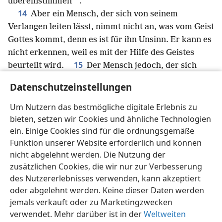
*
übereinstimmen
.
14
Aber ein Mensch, der sich von seinem
Verlangen leiten lässt, nimmt nicht an, was vom Geist
Gottes kommt, denn es ist für ihn Unsinn. Er kann es
nicht erkennen, weil es mit der Hilfe des Geistes
15
beurteilt wird.
Der Mensch jedoch, der sich
vom Geist Gottes leiten lässt, beurteilt alles,
+
er
Datenschutzeinstellungen
selbst aber wird von keinem Menschen beurteilt.
16
*
Denn „wer hat die Denkweise
Jehovas
Um Nutzern das bestmögliche digitale Erlebnis zu
kennengelernt, sodass er ihn belehren könnte“?
+
Wir
bieten, setzen wir Cookies und ähnliche Technologien
*
aber haben die Denkweise
Christi.
+
ein. Einige Cookies sind für die ordnungsgemäße
Funktion unserer Website erforderlich und können
nicht abgelehnt werden. Die Nutzung der
zusätzlichen Cookies, die wir nur zur Verbesserung
des Nutzererlebnisses verwenden, kann akzeptiert
Deutsch
Teilen
Einstellungen
oder abgelehnt werden. Keine dieser Daten werden
Copyright
© 2026 Watch Tower Bible and Tract Society of Pennsylvania
jemals verkauft oder zu Marketingzwecken
Nutzungsbedingungen
Datenschutzerklärung
verwendet. Mehr darüber ist in der
Weltweiten
Datenschutzeinstellungen
Anmelden
JW.ORG