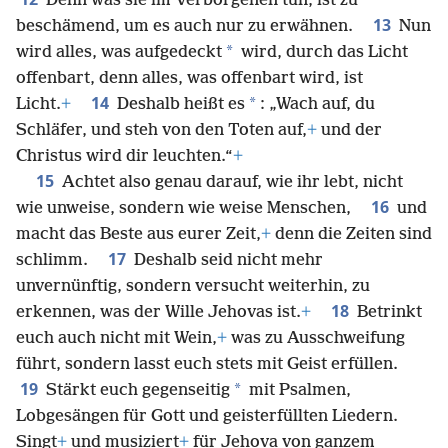
Denn was sie im Verborgenen tun, ist zu
13
beschämend, um es auch nur zu erwähnen.
Nun
*
wird alles, was aufgedeckt
wird, durch das Licht
offenbart, denn alles, was offenbart wird, ist
14
*
Licht.
+
Deshalb heißt es
: „Wach auf, du
Schläfer, und steh von den Toten auf,
+
und der
Christus wird dir leuchten.“
+
15
Achtet also genau darauf, wie ihr lebt, nicht
16
wie unweise, sondern wie weise Menschen,
und
macht das Beste aus eurer Zeit,
+
denn die Zeiten sind
17
schlimm.
Deshalb seid nicht mehr
unvernünftig, sondern versucht weiterhin, zu
18
erkennen, was der Wille Jehovas ist.
+
Betrinkt
euch auch nicht mit Wein,
+
was zu Ausschweifung
führt, sondern lasst euch stets mit Geist erfüllen.
19
*
Stärkt euch gegenseitig
mit Psalmen,
Lobgesängen für Gott und geisterfüllten Liedern.
Singt
+
und musiziert
+
für Jehova von ganzem