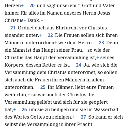
20
*
Herzen
+
und sagt unserem
Gott und Vater
immer für alles im Namen unseres Herrn Jesus
Christus
+
Dank.
+
21
Ordnet euch aus Ehrfurcht vor Christus
22
einander unter.
+
Die Frauen sollen sich ihren
23
Männern unterordnen
+
wie dem Herrn.
Denn
ein Mann ist das Haupt seiner Frau,
+
so wie der
Christus das Haupt der Versammlung ist,
+
seines
24
Körpers, dessen Retter er ist.
Ja, wie sich die
Versammlung dem Christus unterordnet, so sollen
sich auch die Frauen ihren Männern in allem
25
unterordnen.
Ihr Männer, liebt eure Frauen
weiterhin,
+
so wie auch der Christus die
Versammlung geliebt und sich für sie geopfert
26
hat,
+
um sie zu heiligen und sie im Wasserbad
27
des Wortes Gottes zu reinigen.
+
So kann er sich
selbst die Versammlung in ihrer Pracht