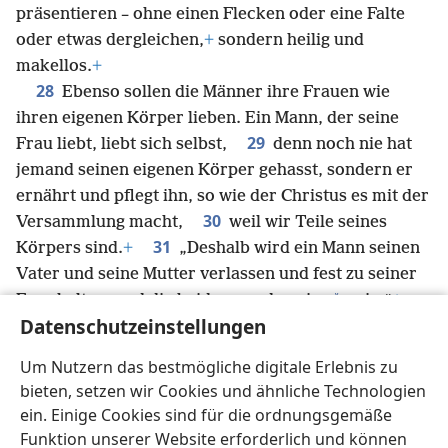
präsentieren – ohne einen Flecken oder eine Falte
oder etwas dergleichen,
+
sondern heilig und
makellos.
+
28
Ebenso sollen die Männer ihre Frauen wie
ihren eigenen Körper lieben. Ein Mann, der seine
29
Frau liebt, liebt sich selbst,
denn noch nie hat
jemand seinen eigenen Körper gehasst, sondern er
ernährt und pflegt ihn, so wie der Christus es mit der
30
Versammlung macht,
weil wir Teile seines
31
Körpers sind.
+
„Deshalb wird ein Mann seinen
Vater und seine Mutter verlassen und fest zu seiner
*
Frau halten, und die beiden werden eins
sein.“
+
Datenschutzeinstellungen
32
Dieses heilige Geheimnis
+
ist groß. Ich rede jetzt
33
über Christus und die Versammlung.
+
Auf
Um Nutzern das bestmögliche digitale Erlebnis zu
jeden Fall soll jeder von euch seine Frau lieben
+
wie
bieten, setzen wir Cookies und ähnliche Technologien
sich selbst. Andererseits soll die Frau großen
ein. Einige Cookies sind für die ordnungsgemäße
Respekt vor ihrem Mann haben.
+
Funktion unserer Website erforderlich und können