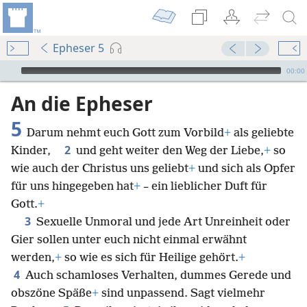
Epheser 5
Audio Player
00:00
An die Epheser
5
Darum nehmt euch Gott zum Vorbild
+
als geliebte
2
Kinder,
und geht weiter den Weg der Liebe,
+
so
wie auch der Christus uns geliebt
+
und sich als Opfer
für uns hingegeben hat
+
– ein lieblicher Duft für
Gott.
+
3
Sexuelle Unmoral und jede Art Unreinheit oder
Gier sollen unter euch nicht einmal erwähnt
werden,
+
so wie es sich für Heilige gehört.
+
4
Auch schamloses Verhalten, dummes Gerede und
obszöne Späße
+
sind unpassend. Sagt vielmehr