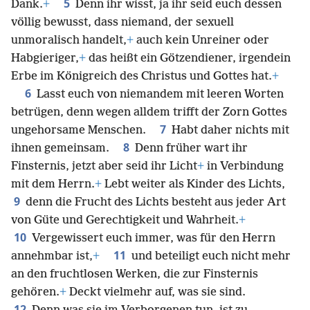
5
Dank.
+
Denn ihr wisst, ja ihr seid euch dessen
völlig bewusst, dass niemand, der sexuell
unmoralisch handelt,
+
auch kein Unreiner oder
Habgieriger,
+
das heißt ein Götzendiener, irgendein
Erbe im Königreich des Christus und Gottes hat.
+
6
Lasst euch von niemandem mit leeren Worten
betrügen, denn wegen alldem trifft der Zorn Gottes
7
ungehorsame Menschen.
Habt daher nichts mit
8
ihnen gemeinsam.
Denn früher wart ihr
Finsternis, jetzt aber seid ihr Licht
+
in Verbindung
mit dem Herrn.
+
Lebt weiter als Kinder des Lichts,
9
denn die Frucht des Lichts besteht aus jeder Art
von Güte und Gerechtigkeit und Wahrheit.
+
10
Vergewissert euch immer, was für den Herrn
11
annehmbar ist,
+
und beteiligt euch nicht mehr
an den fruchtlosen Werken, die zur Finsternis
gehören.
+
Deckt vielmehr auf, was sie sind.
12