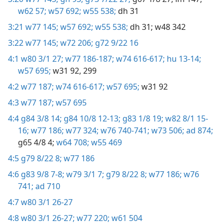
w62 57;
w57 692;
w55 538;
dh 31
3:21
w77 145;
w57 692;
w55 538;
dh 31;
w48 342
3:22
w77 145;
w72 206;
g72 9/22 16
4:1
w80 3/1 27;
w77 186-187;
w74 616-617;
hu 13-14;
w57 695;
w31 92,
299
4:2
w77 187;
w74 616-617;
w57 695;
w31 92
4:3
w77 187;
w57 695
4:4
g84 3/8 14;
g84 10/8 12-13;
g83 1/8 19;
w82 8/1 15-
16;
w77 186;
w77 324;
w76 740-741;
w73 506;
ad 874;
g65 4/8 4;
w64 708;
w55 469
4:5
g79 8/22 8;
w77 186
4:6
g83 9/8 7-8;
w79 3/1 7;
g79 8/22 8;
w77 186;
w76
741;
ad 710
4:7
w80 3/1 26-27
4:8
w80 3/1 26-27;
w77 220;
w61 504