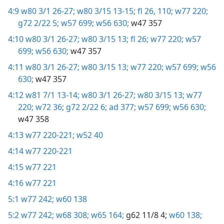
4:9
w80 3/1 26-27;
w80 3/15 13-15;
fl 26,
110;
w77 220;
g72 2/22 5;
w57 699;
w56 630;
w47 357
4:10
w80 3/1 26-27;
w80 3/15 13;
fl 26;
w77 220;
w57
699;
w56 630;
w47 357
4:11
w80 3/1 26-27;
w80 3/15 13;
w77 220;
w57 699;
w56
630;
w47 357
4:12
w81 7/1 13-14;
w80 3/1 26-27;
w80 3/15 13;
w77
220;
w72 36;
g72 2/22 6;
ad 377;
w57 699;
w56 630;
w47 358
4:13
w77 220-221;
w52 40
4:14
w77 220-221
4:15
w77 221
4:16
w77 221
5:1
w77 242;
w60 138
5:2
w77 242;
w68 308;
w65 164;
g62 11/8 4;
w60 138;