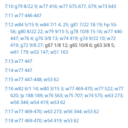
7:10
g79 8/22 9;
w77 416;
w77 675-677,
679;
w73 643
7:11
w77 446-447
7:12
w84 5/15 9;
w84 7/1 4,
25;
g81 7/22 18-19;
hp 55-
56;
g80 8/22 22;
w79 9/15 5;
g78 10/8 15-16;
w77 446-
447;
w76 4;
g76 3/8 13;
w74 419;
g74 9/22 10;
w72
419;
g72 9/8 27;
g67 1/8 12;
g65 10/8 6;
g63 3/8 5;
w61 179;
w55 147;
w51 163
7:13
w77 447
7:14
w77 447
7:15
w77 447-448;
w53 62
7:16
w82 6/1 14;
w80 3/15 3;
w77 469-470;
w77 522;
w77
620;
lp 188-189;
w76 563;
w75 707;
w74 575;
w63 273;
w56 344;
w54 419;
w53 62
7:17
w77 469-470;
w63 273;
w56 344;
w53 62
7:18
w77 469-470;
w54 419;
w53 62