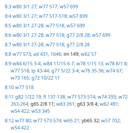
8:3
w80 3/1 27;
w77 517;
w57 699
8:4
w80 3/1 27;
w77 517-518;
w57 699
8:5
w80 3/1 27-28;
w77 518;
w57 699
8:6
w80 3/1 27-28;
w77 518;
g77 2/8 28;
w57 699
8:7
w80 3/1 27-28;
w77 518;
g77 2/8 28
8:8
w77 573;
ad 431,
1646;
im 149;
w62 57
8:9
w84 6/15 3-4;
w84 11/15 6-7;
w78 1/15 13;
w78 8/1 8;
w77 518;
lp 43-44;
g77 5/22 3-4;
w76 35-36;
w74 67;
w73 165;
g72 10/22 11
8:10
w77 518
8:11
g82 1/22 19;
fl 137-138;
w77 573-574;
w74 293;
w72
263-264;
g65 2/8 11;
w63 261;
g63 3/8 4;
w62 491;
w54 422;
w53 345
8:12
w77 80;
w77 573-574;
w65 21;
yb65 32;
w57 702;
w54 422