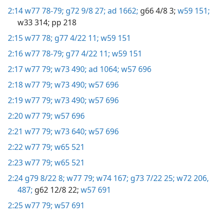
2:14
w77 78-79;
g72 9/8 27;
ad 1662;
g66 4/8 3;
w59 151;
w33 314;
pp 218
2:15
w77 78;
g77 4/22 11;
w59 151
2:16
w77 78-79;
g77 4/22 11;
w59 151
2:17
w77 79;
w73 490;
ad 1064;
w57 696
2:18
w77 79;
w73 490;
w57 696
2:19
w77 79;
w73 490;
w57 696
2:20
w77 79;
w57 696
2:21
w77 79;
w73 640;
w57 696
2:22
w77 79;
w65 521
2:23
w77 79;
w65 521
2:24
g79 8/22 8;
w77 79;
w74 167;
g73 7/22 25;
w72 206,
487;
g62 12/8 22;
w57 691
2:25
w77 79;
w57 691