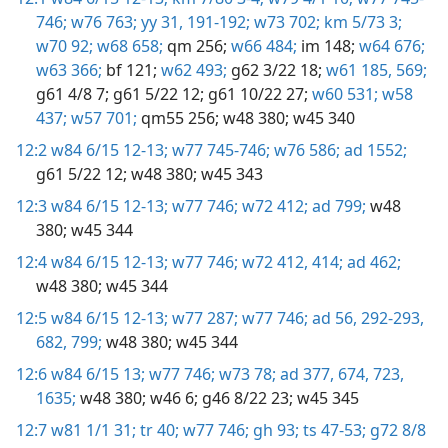
746;
w76 763;
yy 31,
191-192;
w73 702;
km 5/73 3;
w70 92;
w68 658;
qm 256;
w66 484;
im 148;
w64 676;
w63 366;
bf 121;
w62 493;
g62 3/22 18;
w61 185,
569;
g61 4/8 7;
g61 5/22 12;
g61 10/22 27;
w60 531;
w58
437;
w57 701;
qm55 256;
w48 380;
w45 340
12:2
w84 6/15 12-13;
w77 745-746;
w76 586;
ad 1552;
g61 5/22 12;
w48 380;
w45 343
12:3
w84 6/15 12-13;
w77 746;
w72 412;
ad 799;
w48
380;
w45 344
12:4
w84 6/15 12-13;
w77 746;
w72 412,
414;
ad 462;
w48 380;
w45 344
12:5
w84 6/15 12-13;
w77 287;
w77 746;
ad 56,
292-293,
682,
799;
w48 380;
w45 344
12:6
w84 6/15 13;
w77 746;
w73 78;
ad 377,
674,
723,
1635;
w48 380;
w46 6;
g46 8/22 23;
w45 345
12:7
w81 1/1 31;
tr 40;
w77 746;
gh 93;
ts 47-53;
g72 8/8