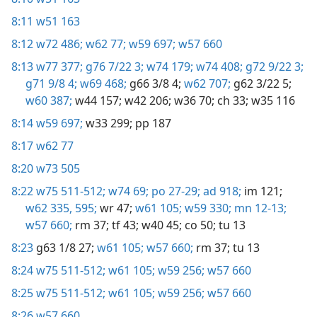
8:11
w51 163
8:12
w72 486;
w62 77;
w59 697;
w57 660
8:13
w77 377;
g76 7/22 3;
w74 179;
w74 408;
g72 9/22 3;
g71 9/8 4;
w69 468;
g66 3/8 4;
w62 707;
g62 3/22 5;
w60 387;
w44 157;
w42 206;
w36 70;
ch 33;
w35 116
8:14
w59 697;
w33 299;
pp 187
8:17
w62 77
8:20
w73 505
8:22
w75 511-512;
w74 69;
po 27-29;
ad 918;
im 121;
w62 335,
595;
wr 47;
w61 105;
w59 330;
mn 12-13;
w57 660;
rm 37;
tf 43;
w40 45;
co 50;
tu 13
8:23
g63 1/8 27;
w61 105;
w57 660;
rm 37;
tu 13
8:24
w75 511-512;
w61 105;
w59 256;
w57 660
8:25
w75 511-512;
w61 105;
w59 256;
w57 660
8:26
w57 660