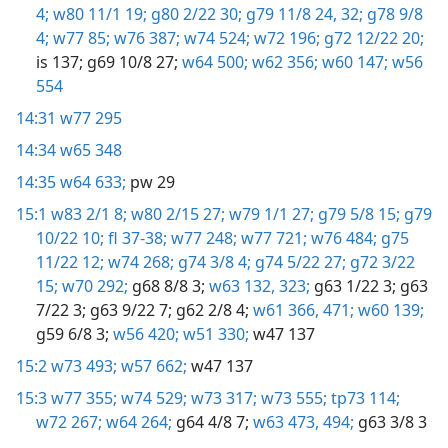
4;
w80 11/1 19;
g80 2/22 30;
g79 11/8 24,
32;
g78 9/8
4;
w77 85;
w76 387;
w74 524;
w72 196;
g72 12/22 20;
is 137;
g69 10/8 27;
w64 500;
w62 356;
w60 147;
w56
554
14:31
w77 295
14:34
w65 348
14:35
w64 633;
pw 29
15:1
w83 2/1 8;
w80 2/15 27;
w79 1/1 27;
g79 5/8 15;
g79
10/22 10;
fl 37-38;
w77 248;
w77 721;
w76 484;
g75
11/22 12;
w74 268;
g74 3/8 4;
g74 5/22 27;
g72 3/22
15;
w70 292;
g68 8/8 3;
w63 132,
323;
g63 1/22 3;
g63
7/22 3;
g63 9/22 7;
g62 2/8 4;
w61 366,
471;
w60 139;
g59 6/8 3;
w56 420;
w51 330;
w47 137
15:2
w73 493;
w57 662;
w47 137
15:3
w77 355;
w74 529;
w73 317;
w73 555;
tp73 114;
w72 267;
w64 264;
g64 4/8 7;
w63 473,
494;
g63 3/8 3