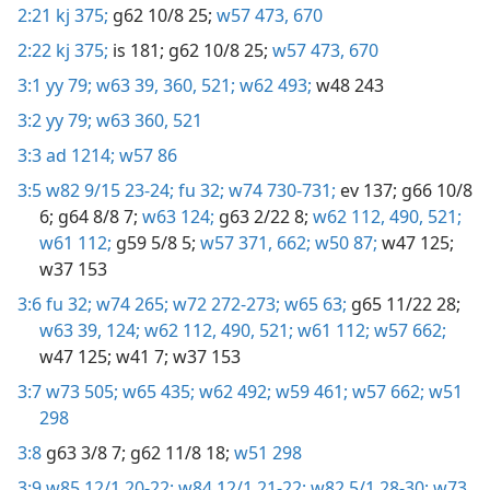
2:21
kj 375;
g62 10/8 25;
w57 473,
670
2:22
kj 375;
is 181;
g62 10/8 25;
w57 473,
670
3:1
yy 79;
w63 39,
360,
521;
w62 493;
w48 243
3:2
yy 79;
w63 360,
521
3:3
ad 1214;
w57 86
3:5
w82 9/15 23-24;
fu 32;
w74 730-731;
ev 137;
g66 10/8
6;
g64 8/8 7;
w63 124;
g63 2/22 8;
w62 112,
490,
521;
w61 112;
g59 5/8 5;
w57 371,
662;
w50 87;
w47 125;
w37 153
3:6
fu 32;
w74 265;
w72 272-273;
w65 63;
g65 11/22 28;
w63 39,
124;
w62 112,
490,
521;
w61 112;
w57 662;
w47 125;
w41 7;
w37 153
3:7
w73 505;
w65 435;
w62 492;
w59 461;
w57 662;
w51
298
3:8
g63 3/8 7;
g62 11/8 18;
w51 298
3:9
w85 12/1 20-22;
w84 12/1 21-22;
w82 5/1 28-30;
w73