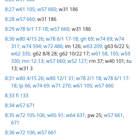
8:27
w61 105;
w57 660;
w31 186
8:28
w57 660;
w31 186
8:29
w78 6/1 17-18;
w57 660;
w31 186
8:30
w80 4/15 26;
w78 6/1 17-18;
gh 69;
w74 69;
w74
311;
w74 594;
w72 486;
im 126;
w63 209;
g63 6/22 5;
w62 335;
g62 8/8 28;
g62 10/22 17;
w61 58,
105;
w59
330;
mn 12-13;
w57 660;
w52 127;
rm 37;
w40 101;
tu
13;
w31 3
8:31
w80 4/15 26;
w80 12/1 31;
w78 2/1 18;
w78 6/1 17-
18;
lp 66;
w74 69;
w71 270;
w61 105;
w57 660
8:33
fl 133
8:34
w57 671
8:35
w72 105-106;
w65 91;
w64 631;
pw 25;
w57 661,
671
8:36
w72 106;
w57 661