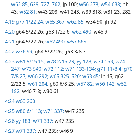
w62 85,
629,
727,
762;
jp 100;
w56 278;
w54 638;
nh
43;
w52 81;
w43 203;
w41 243;
w39 318;
w31 23,
282
4:19
g77 1/22 24;
w65 367;
w62 85;
w34 90;
jh 92
4:20
g64 5/22 26;
g63 1/22 6;
w62 490;
w46 9
4:21
g64 5/22 26;
w62 490;
w57 665
4:22
w76 99;
g64 5/22 26;
g63 3/8 7
4:23
w81 9/15 15;
w78 2/15 29;
yy 128;
w74 153;
w74
247;
w73 540;
w72 112;
w71 133-134;
g71 11/8 4;
g70
7/8 27;
w66 292;
w65 325,
520;
w63 45;
ln 15;
g62
2/22 5;
w61 284;
g60 6/8 25;
w57 82;
w56 142;
w52
182;
w46 7-8;
w30 61
4:24
w63 268
4:25
w80 6/1 13;
w71 337;
w47 235
4:26
yy 183;
w71 337;
w47 235
4:27
w71 337;
w47 235;
w46 9