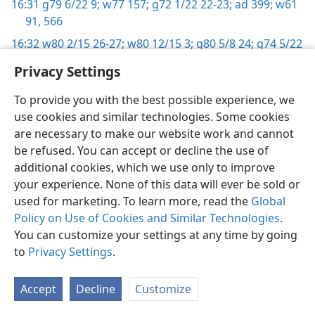
16:31
g79 6/22 9;
w77 157;
g72 1/22 22-23;
ad 399;
w61
91,
566
16:32
w80 2/15 26-27;
w80 12/15 3;
g80 5/8 24;
g74 5/22
28;
w72 68;
g70 5/22 12;
is 144;
w65 260;
g64 6/8 3;
Privacy Settings
g63 1/8 3;
g62 2/8 4;
w61 366;
w60 73,
146;
w57 430
16:33
To provide you with the best possible experience, we
li 164;
w61 566;
w54 95
use cookies and similar technologies. Some cookies
17:1
w72 68
are necessary to make our website work and cannot
17:3
w63 136;
g61 7/22 27
be refused. You can accept or decline the use of
17:4
additional cookies, which we use only to improve
w47 134
your experience. None of this data will ever be sold or
17:5
w77 295
used for marketing. To learn more, read the
Global
17:6
g79 12/8 9-10
Policy on Use of Cookies and Similar Technologies
.
17:9
You can customize your settings at any time by going
w79 4/15 26;
fl 63,
65,
142;
g78 11/8 8;
w74 441;
to
w70 253,
Privacy Settings
390;
w65 299,
.
306,
388,
483;
g65 1/22 7;
w63 484;
g62 6/22 4;
w61 31;
w60 140,
333;
w47 133
Accept
Decline
Customize
17:10
w80 2/15 28;
w78 7/1 3-4;
fl 142-143;
w61 177;
g61
1/8 27;
w60 138;
w54 55;
w51 91