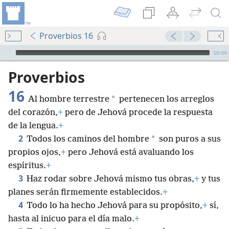
Proverbios 16
Audio Player
00:00
Proverbios
16
*
Al hombre terrestre
pertenecen los arreglos
del corazón,
+
pero de Jehová procede la respuesta
de la lengua.
+
2
*
Todos los caminos del hombre
son puros a sus
propios ojos,
+
pero Jehová está avaluando los
espíritus.
+
3
Haz rodar sobre Jehová mismo tus obras,
+
y tus
planes serán firmemente establecidos.
+
4
Todo lo ha hecho Jehová para su propósito,
+
sí,
hasta al inicuo para el día malo.
+