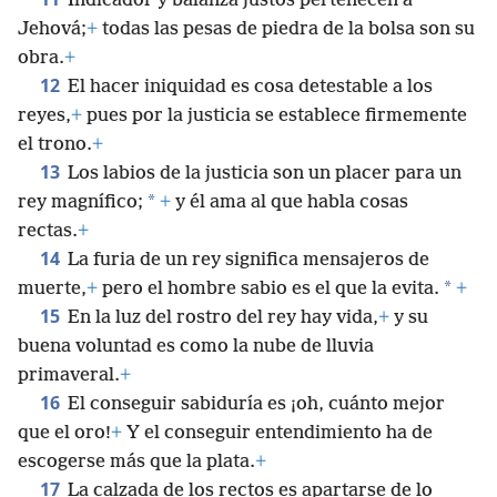
Indicador y balanza justos pertenecen a
Jehová;
+
todas las pesas de piedra de la bolsa son su
obra.
+
12
El hacer iniquidad es cosa detestable a los
reyes,
+
pues por la justicia se establece firmemente
el trono.
+
13
Los labios de la justicia son un placer para un
*
rey magnífico;
+
y él ama al que habla cosas
rectas.
+
14
La furia de un rey significa mensajeros de
*
muerte,
+
pero el hombre sabio es el que la evita.
+
15
En la luz del rostro del rey hay vida,
+
y su
buena voluntad es como la nube de lluvia
primaveral.
+
16
El conseguir sabiduría es ¡oh, cuánto mejor
que el oro!
+
Y el conseguir entendimiento ha de
escogerse más que la plata.
+
17
La calzada de los rectos es apartarse de lo