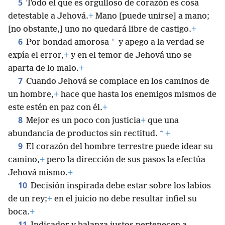
5
Todo el que es orgulloso de corazón es cosa
detestable a Jehová.
+
Mano [puede unirse] a mano;
[no obstante,] uno no quedará libre de castigo.
+
6
*
Por bondad amorosa
y apego a la verdad se
expía el error,
+
y en el temor de Jehová uno se
aparta de lo malo.
+
7
Cuando Jehová se complace en los caminos de
un hombre,
+
hace que hasta los enemigos mismos de
este estén en paz con él.
+
8
Mejor es un poco con justicia
+
que una
*
abundancia de productos sin rectitud.
+
9
El corazón del hombre terrestre puede idear su
camino,
+
pero la dirección de sus pasos la efectúa
Jehová mismo.
+
10
Decisión inspirada debe estar sobre los labios
de un rey;
+
en el juicio no debe resultar infiel su
boca.
+
11