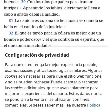
30
bueno.
+
Con los ojos parpadea para tramar
intrigas.
+
Apretando los labios, ciertamente lleva a
cabo a grado cabal la maldad.
31
La canicie es corona de hermosura
+
cuando se
halla en el camino de la justicia.
+
32
El que es tardo para la cólera es mejor que un
hombre poderoso;
+
y el que controla su espíritu, que
el que toma una ciudad.
+
33
En el regazo se echa la suerte,
+
pero de Jehová
Configuración de privacidad
procede toda decisión por ella.
+
Para que usted tenga la mejor experiencia posible,
usamos
cookies
y otras tecnologías similares. Algunas
cookies
son necesarias para que el sitio web funcione,
y no se pueden rechazar. Puede aceptar o rechazar
Español
Compartir
Configuración
las
cookies
adicionales, que se usan solamente para
Copyright
© 2026 Watch Tower Bible and Tract Society of Pennsylvania
mejorar la experiencia del usuario. Estos datos nunca
Condiciones de uso
Política de privacidad
se pondrán a la venta ni se utilizarán con fines
Configuración de privacidad
Iniciar sesión
JW.ORG
comerciales. Si desea saber más, lea nuestra
Política