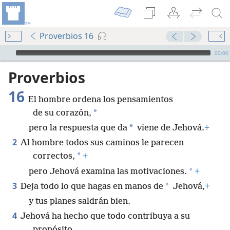
Proverbios 16
Audio Player
00:00
Proverbios
16
El hombre ordena los pensamientos
*
de su corazón,
*
pero la respuesta que da
viene de Jehová.
+
2
Al hombre todos sus caminos le parecen
*
correctos,
+
*
pero Jehová examina las motivaciones.
+
3
*
Deja todo lo que hagas en manos de
Jehová,
+
y tus planes saldrán bien.
4
Jehová ha hecho que todo contribuya a su
propósito,