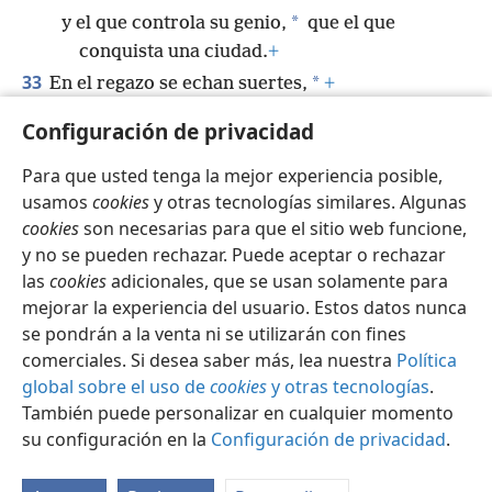
*
y el que controla su genio,
que el que
conquista una ciudad.
+
33
*
En el regazo se echan suertes,
+
pero cualquier decisión que la suerte indique
Configuración de privacidad
viene de Jehová.
+
Para que usted tenga la mejor experiencia posible,
usamos
cookies
y otras tecnologías similares. Algunas
cookies
son necesarias para que el sitio web funcione,
y no se pueden rechazar. Puede aceptar o rechazar
Español
Compartir
Configuración
las
cookies
adicionales, que se usan solamente para
Copyright
© 2026 Watch Tower Bible and Tract Society of Pennsylvania
mejorar la experiencia del usuario. Estos datos nunca
Condiciones de uso
Política de privacidad
se pondrán a la venta ni se utilizarán con fines
Configuración de privacidad
Iniciar sesión
JW.ORG
comerciales. Si desea saber más, lea nuestra
Política
global sobre el uso de
cookies
y otras tecnologías
.
También puede personalizar en cualquier momento
su configuración en la
Configuración de privacidad
.