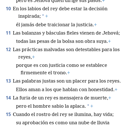
pero es Jehová quien dirige sus pasos.
+
10
En los labios del rey debe estar la decisión
*
inspirada;
+
él jamás debe traicionar la justicia.
+
11
Las balanzas y básculas fieles vienen de Jehová;
todas las pesas de la bolsa son obra suya.
+
12
Las prácticas malvadas son detestables para los
reyes,
+
porque es con justicia como se establece
firmemente el trono.
+
13
Las palabras justas son un placer para los reyes.
Ellos aman a los que hablan con honestidad.
+
14
La furia de un rey es mensajera de muerte,
+
*
pero el hombre sabio la aplaca.
+
15
Cuando el rostro del rey se ilumina, hay vida;
su aprobación es como una nube de lluvia