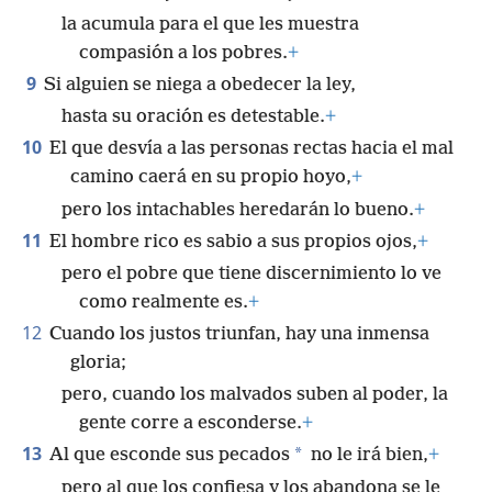
la acumula para el que les muestra
compasión a los pobres.
+
9
Si alguien se niega a obedecer la ley,
hasta su oración es detestable.
+
10
El que desvía a las personas rectas hacia el mal
camino caerá en su propio hoyo,
+
pero los intachables heredarán lo bueno.
+
11
El hombre rico es sabio a sus propios ojos,
+
pero el pobre que tiene discernimiento lo ve
como realmente es.
+
12
Cuando los justos triunfan, hay una inmensa
gloria;
pero, cuando los malvados suben al poder, la
gente corre a esconderse.
+
13
*
Al que esconde sus pecados
no le irá bien,
+
pero al que los confiesa y los abandona se le