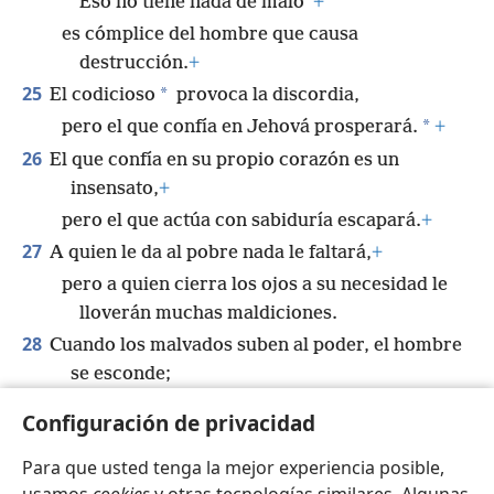
“Eso no tiene nada de malo”
+
es cómplice del hombre que causa
destrucción.
+
25
*
El codicioso
provoca la discordia,
*
pero el que confía en Jehová prosperará.
+
26
El que confía en su propio corazón es un
insensato,
+
pero el que actúa con sabiduría escapará.
+
27
A quien le da al pobre nada le faltará,
+
pero a quien cierra los ojos a su necesidad le
lloverán muchas maldiciones.
28
Cuando los malvados suben al poder, el hombre
se esconde;
pero, cuando a ellos les llega su fin, aumentan
Configuración de privacidad
los justos.
+
Para que usted tenga la mejor experiencia posible,