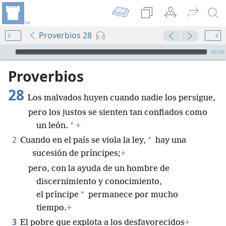
Proverbios 28
Audio Player
00:00
Proverbios
28
Los malvados huyen cuando nadie los persigue,
pero los justos se sienten tan confiados como
*
un león.
+
2
*
Cuando en el país se viola la ley,
hay una
sucesión de príncipes;
+
pero, con la ayuda de un hombre de
discernimiento y conocimiento,
*
el príncipe
permanece por mucho
tiempo.
+
3
El pobre que explota a los desfavorecidos
+