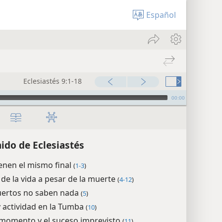
Español
Eclesiastés 9:1-18
00:00
ido de Eclesiastés
enen el mismo final
(
1-3
)
 de la vida a pesar de la muerte
(
4-12
)
ertos no saben nada
(
5
)
 actividad en la Tumba
(
10
)
 momento y el suceso imprevisto
(
11
)