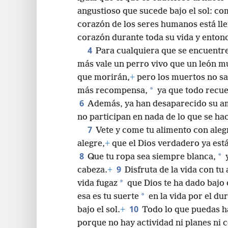
angustioso que sucede bajo el sol: co
corazón de los seres humanos está lle
corazón durante toda su vida y entonc
4
Para cualquiera que se encuentre
más vale un perro vivo que un león m
que morirán,
+
pero los muertos no sa
*
más recompensa,
ya que todo recue
6
Además, ya han desaparecido su amo
no participan en nada de lo que se hac
7
Vete y come tu alimento con aleg
alegre,
+
que el Dios verdadero ya está
8
*
Que tu ropa sea siempre blanca,
y
9
cabeza.
+
Disfruta de la vida con t
*
vida fugaz
que Dios te ha dado bajo 
*
esa es tu suerte
en la vida por el dur
10
bajo el sol.
+
Todo lo que puedas ha
porque no hay actividad ni planes ni 