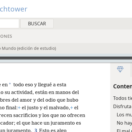
tchtower
IONES
o Mundo (edición de estudio)
*
e en
todo eso y llegué a esta
Conten
omo su actividad, están en manos del
Todos ti
res del amor y del odio que hubo
Disfruta
o final:
+
el justo y el malvado,
+
el
Los mu
recen sacrificios y los que no ofrecen
No hay
pecador; el que hace un juramento es
3
El mal
r un juramento.
Esto es algo