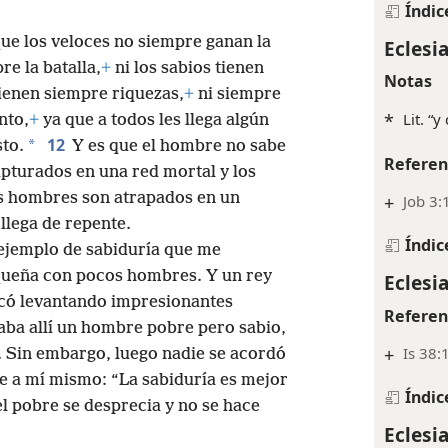
Índic
 que los veloces no siempre ganan la
Eclesia
e la batalla,
+
ni los sabios tienen
Notas
tienen siempre riquezas,
+
ni siempre
*
Lit. “y
nto,
+
ya que a todos les llega algún
12
*
to.
Y es que el hombre no sabe
Referen
pturados en una red mortal y los
os hombres son atrapados en un
+
Job 3:
llega de repente.
Índic
 ejemplo de sabiduría que me
queña con pocos hombres. Y un rey
Eclesia
ercó levantando impresionantes
Referen
aba allí un hombre pobre pero sabio,
+
Is 38:
a. Sin embargo, luego nadie se acordó
e a mí mismo: “La sabiduría es mejor
Índic
el pobre se desprecia y no se hace
Eclesia