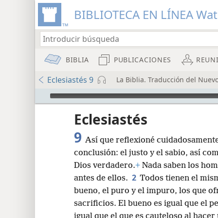
BIBLIOTECA EN LÍNEA Wa
BIBLIA
PUBLICACIONES
REUN
Eclesiastés 9
La Biblia. Traducción del Nuev
Audio Player
Eclesiastés
9
Así que reflexioné cuidadosament
conclusión: el justo y el sabio, así c
Dios verdadero.
+
Nada saben los homb
2
antes de ellos.
Todos tienen el mism
8
bueno, el puro y el impuro, los que of
sacrificios. El bueno es igual que el 
16
igual que el que es cauteloso al hace