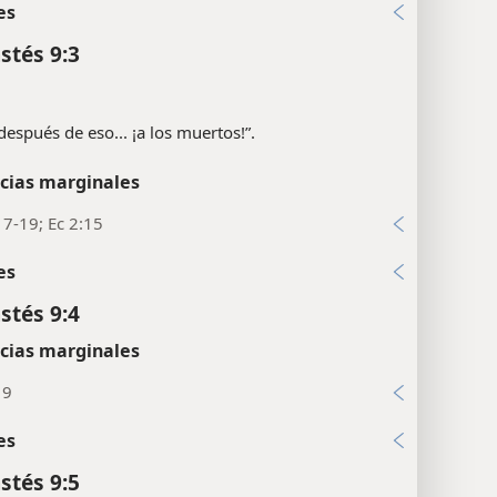
es
stés 9:3
 después de eso... ¡a los muertos!”.
cias marginales
17-19; Ec 2:15
es
stés 9:4
cias marginales
19
es
stés 9:5