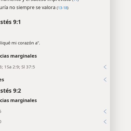
uría no siempre se valora
(
13-18
)
stés 9:1
apliqué mi corazón a”.
cias marginales
3; 1Sa 2:9; Sl 37:5
es
stés 9:2
cias marginales
5
0