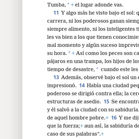
*
Tumba,
+
el lugar adonde vas.
11
Y algo más he visto bajo el sol:
carrera, ni los poderosos ganan siempr
siempre alimento, ni los inteligentes 
les va bien a los que tienen conocimie
mal momento y algún suceso imprevis
*
su hora.
+
Así como los peces son ca
pájaros en una trampa, los hijos de l
*
tiempo de desastre,
cuando este les 
13
Además, observé bajo el sol un
14
impresionó.
Había una ciudad pe
poderoso se dirigió contra ella; la c
15
estructuras de asedio.
Se encontr
y él salvó a la ciudad con su sabidurí
16
de aquel hombre pobre.
+
Y me dij
que la fuerza;
+
aun así, la sabiduría d
caso de sus palabras”.
+