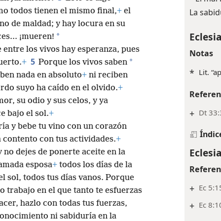
mo todos tienen el mismo final,
+
el
La sabid
no de maldad; y hay locura en su
Eclesia
*
es... ¡mueren!
 entre los vivos hay esperanza, pues
Notas
5
*
uerto.
+
Porque los vivos saben
*
Lit. “
ben nada en absoluto
+
ni reciben
rdo suyo ha caído en el olvido.
+
Referen
r, su odio y sus celos, y ya
+
Dt 33:
e bajo el sol.
+
ría y bebe tu vino con un corazón
Índic
 contento con tus actividades.
+
Eclesia
 no dejes de ponerte aceite en la
u amada esposa
+
todos los días de la
Referen
el sol, todos tus días vanos. Porque
+
Ec 5:1
o trabajo en el que tanto te esfuerzas
cer, hazlo con todas tus fuerzas,
+
Ec 8:1
conocimiento ni sabiduría en la