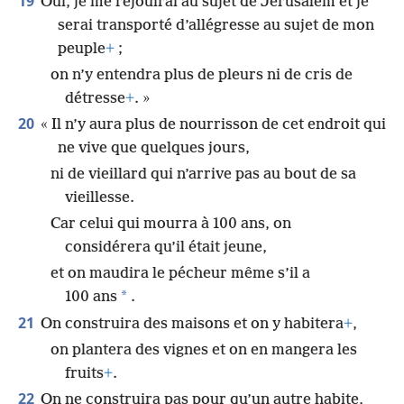
19
Oui, je me réjouirai au sujet de Jérusalem et je
serai transporté d’allégresse au sujet de mon
peuple
+
;
on n’y entendra plus de pleurs ni de cris de
détresse
+
. »
20
« Il n’y aura plus de nourrisson de cet endroit qui
ne vive que quelques jours,
ni de vieillard qui n’arrive pas au bout de sa
vieillesse.
Car celui qui mourra à 100 ans, on
considérera qu’il était jeune,
et on maudira le pécheur même s’il a
*
100 ans
.
21
On construira des maisons et on y habitera
+
,
on plantera des vignes et on en mangera les
fruits
+
.
22
On ne construira pas pour qu’un autre habite,