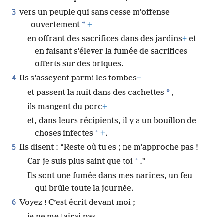
3
vers un peuple qui sans cesse m’offense
*
ouvertement
+
en offrant des sacrifices dans des jardins
+
et
en faisant s’élever la fumée de sacrifices
offerts sur des briques.
4
Ils s’asseyent parmi les tombes
+
*
et passent la nuit dans des cachettes
,
ils mangent du porc
+
et, dans leurs récipients, il y a un bouillon de
*
choses infectes
+
.
5
Ils disent : “Reste où tu es ; ne m’approche pas !
*
Car je suis plus saint que toi
.”
Ils sont une fumée dans mes narines, un feu
qui brûle toute la journée.
6
Voyez ! C’est écrit devant moi ;
je ne me tairai pas,