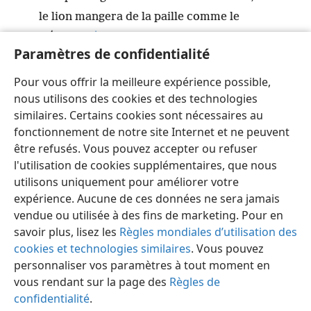
le lion mangera de la paille comme le
taureau
+
,
Paramètres de confidentialité
et le serpent mangera de la poussière.
On ne fera pas de mal et on ne causera aucun
Pour vous offrir la meilleure expérience possible,
ravage dans toute ma montagne sainte
+
»,
nous utilisons des cookies et des technologies
dit Jéhovah.
similaires. Certains cookies sont nécessaires au
fonctionnement de notre site Internet et ne peuvent
être refusés. Vous pouvez accepter ou refuser
l'utilisation de cookies supplémentaires, que nous
utilisons uniquement pour améliorer votre
Français
Partager
Préférences
expérience. Aucune de ces données ne sera jamais
Copyright
© 2026 Watch Tower Bible and Tract Society of Pennsylvania
vendue ou utilisée à des fins de marketing. Pour en
Conditions d’utilisation
Règles de confidentialité
savoir plus, lisez les
Règles mondiales d’utilisation des
Paramètres de confidentialité
Se connecter
JW.ORG
cookies et technologies similaires
. Vous pouvez
personnaliser vos paramètres à tout moment en
vous rendant sur la page des
Règles de
confidentialité
.