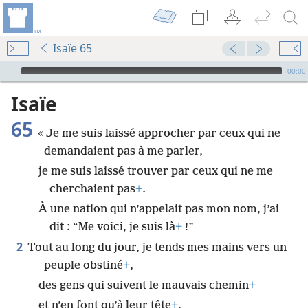
Isaïe 65
Audio Player
00:00
Isaïe
65
« Je me suis laissé approcher par ceux qui ne
demandaient pas à me parler,
je me suis laissé trouver par ceux qui ne me
cherchaient pas
+
.
À une nation qui n’appelait pas mon nom, j’ai
dit : “Me voici, je suis là
+
!”
2
Tout au long du jour, je tends mes mains vers un
peuple obstiné
+
,
des gens qui suivent le mauvais chemin
+
et n’en font qu’à leur tête
+
,