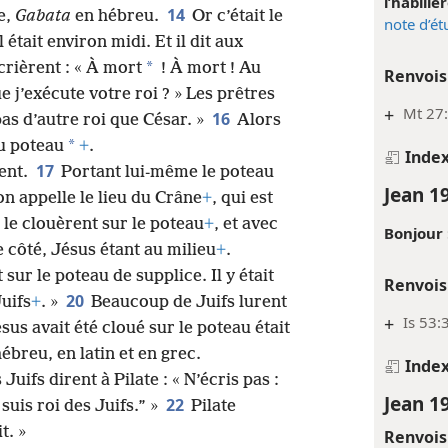
l’habill
14
e,
Gabata
en hébreu.
Or c’était le
note d’é
l était environ midi. Et il dit aux
*
 crièrent : « À mort
! À mort ! Au
Renvois
que j’exécute votre roi ? » Les prêtres
+
Mt 27:
16
as d’autre roi que César. »
Alors
*
au poteau
+
.
Inde
17
ent.
Portant lui-même le poteau
Jean 1
’on appelle le lieu du Crâne
+
, qui est
s le clouèrent sur le poteau
+
, et avec
Bonjour 
côté, Jésus étant au milieu
+
.
t sur le poteau de supplice. Il y était
Renvois
20
Juifs
+
. »
Beaucoup de Juifs lurent
+
Is 53:
sus avait été cloué sur le poteau était
hébreu, en latin et en grec.
Inde
uifs dirent à Pilate : « N’écris pas :
Jean 1
22
 suis roi des Juifs.” »
Pilate
t. »
Renvois