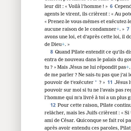
6
leur dit : « Voilà l’homme ! »
Cependa
24
agents le virent, ils crièrent : « Au po
« Prenez-le vous-mêmes et exécutez-l
32
7
aucune raison de le condamner
+
. »
avons une loi, et d’après cette loi, il 
40
de Dieu
+
. »
8
Quand Pilate entendit ce qu’ils di
entra de nouveau dans le palais du gou
tu ? » Mais Jésus ne lui répondit pas
+
de me parler ? Ne sais-tu pas que j’ai l
11
*
pouvoir de t’exécuter
? »
Jésus l
pouvoir sur moi si tu ne l’avais pas re
l’homme qui m’a livré à toi a un plus 
12
Pour cette raison, Pilate conti
relâcher, mais les Juifs crièrent : « S
ami de César. Quiconque se fait roi p
après avoir entendu ces paroles, Pilat