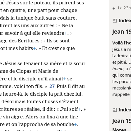
é Jésus sur le poteau, ils prirent ses
+
Lc 23:
t en quatre, une part pour chaque
 Mais la tunique était sans couture,
Inde
dirent les uns aux autres : « Ne la
Jean 1
r savoir à qui elle reviendra
+
. »
ge des Écritures : « Ils se sont
Voilà l’
sort mes habits
+
. » Et c’est ce que
Jésus a m
l’admirat
et pitié.
e Jésus se tenaient sa mère et la sœur
homo
, a
emme de Clopas et Marie de
qui conna
e et le disciple qu’il aimait
+
se
les parol
27
emme, voici ton fils. »
Puis il dit au
messiani
s’appelle
e heure-là, le disciple la prit chez lui.
 désormais toutes choses s’étaient
Inde
ures se réalise, il dit : « J’ai soif
+
. »
 vin aigre. Alors on fixa à une tige
Jean 1
re et on l’approcha de sa bouche
+
.
Notes