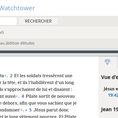
Watchtower
NS
u (édition d’étude)
2
tta
+
.
Et les soldats tressèrent une
Vue d’
la tête, et ils l’habillèrent d’un long
Jésus e
ils s’approchaient de lui et disaient :
19:4
4
ent aussi
+
.
Pilate sortit de nouveau
ne dehors, afin que vous sachiez que je
Jean 1
5
 condamner
+
. »
Jésus parut donc
et le long vêtement pourpre. Et Pilate