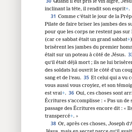
30
Quand il eut pris le vin aigre, Jésu
inclinant la tête, il rendit son esprit
+
.
31
Comme c’était le jour de la Pré
Pilate de faire briser les jambes des s
pour que les corps ne restent pas sur
(car ce sabbat était un grand sabbat
+
brisèrent les jambes du premier homm
3
était sur un poteau à côté de Jésus.
qu’il était déjà mort ; ils ne lui brisè
des soldats lui ouvrit le côté d’un cou
35
sang et de l’eau.
Et celui qui a vu
vous aussi vous croyiez, et son témoigna
36
est vrai
+
.
Oui, ces choses sont arr
Écritures s’accomplisse : « Pas un de 
passage des Écritures encore dit : « Il
transpercé
+
. »
38
Or, après ces choses, Joseph d’A
Jésus, mais en secret parce qu’il avai