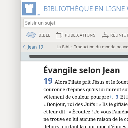
BIBLIOTHÈQUE EN LIGNE 
BIBLE
PUBLICATIONS
RÉUNIO
Jean 19
La Bible. Traduction du monde nouvea
Audio Player
u
Évangile selon Jean
19
Alors Pilate prit Jésus et le foue
wt)
couronne d’épines qu’ils lui mirent sur 
i8)
3
vêtement de couleur pourpre
+
.
Et 
« Bonjour, roi des Juifs ! » Ils le giflai
8
et leur dit : « Écoutez ! Je vous l’amè
ne trouve en lui aucune raison de le
16
dehors, portant la couronne d’épines 