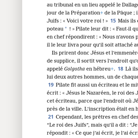
au tribunal en un lieu appelé le Dallag
jour de la Préparation
+
de la Pâque ; i
15
Juifs : « Voici votre roi ! »
Mais ils
*
poteau
! » Pilate leur dit : « Faut-il 
en chef répondirent : « Nous n’avons p
il le leur livra pour qu’il soit attaché 
Ils prirent donc Jésus et l’emmenèr
de supplice, il sortit vers l’endroit qu
18
appelé
Golgotha
en hébreu
+
.
Là il
lui deux autres hommes, un de chaque 
19
Pilate fit aussi un écriteau et le mi
écrit : « Jésus le Nazaréen, le roi des 
cet écriteau, parce que l’endroit où Jé
près de la ville. L’inscription était en 
21
Cependant, les prêtres en chef des J
“Le roi des Juifs”, mais qu’il a dit : “Je
répondit : « Ce que j’ai écrit, je l’ai écri