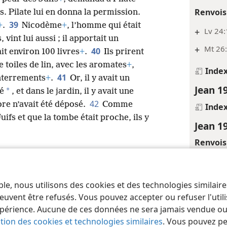
Renvois
s. Pilate lui en donna la permission.
39
+
.
Nicodème
+
, l’homme qui était
+
Lv 24
 vint lui aussi ; il apportait un
+
Mt 26:
40
it environ 100 livres
+
.
Ils prirent
 toiles de lin, avec les aromates
+
,
Inde
41
enterrements
+
.
Or, il y avait un
Jean 1
*
té
, et dans le jardin, il y avait une
42
re n’avait été déposé.
Comme
Inde
uifs et que la tombe était proche, ils y
Jean 1
Renvois
+
Is 53:
Inde
ble, nous utilisons des cookies et des technologies similair
 of Pennsylvania
Conditions d’utilisation
Règles de confidentialité
Paramèt
euvent être refusés. Vous pouvez accepter ou refuser l'uti
Jean 1
périence. Aucune de ces données ne sera jamais vendue ou u
Notes
ation des cookies et technologies similaires
. Vous pouvez p