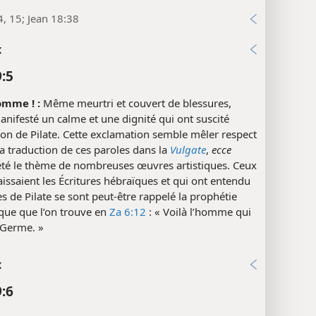
4, 15; Jean 18:38
x
9:5
homme ! :
Même meurtri et couvert de blessures,
anifesté un calme et une dignité qui ont suscité
ion de Pilate. Cette exclamation semble mêler respect
 La traduction de ces paroles dans la
Vulgate
,
ecce
 été le thème de nombreuses œuvres artistiques. Ceux
issaient les Écritures hébraïques et qui ont entendu
es de Pilate se sont peut-être rappelé la prophétie
que que l’on trouve en
Za 6:12
: « Voilà l’homme qui
 Germe. »
x
9:6