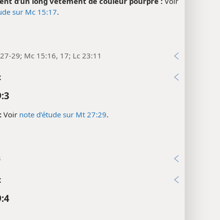
èrent d’un long vêtement de couleur pourpre :
Voir
tude sur Mc 15:17
.
27-29; Mc 15:16, 17; Lc 23:11
x
9:3
:
Voir
note d’étude sur Mt 27:29
.
3
x
9:4