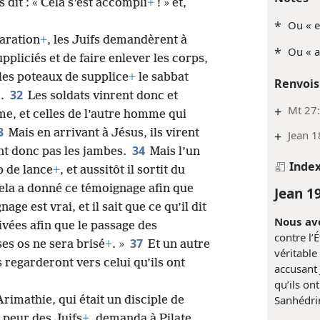
s dit : « Cela s’est accompli
+
! » et,
*
Ou « e
paration
+
, les Juifs demandèrent à
*
Ou « a
uppliciés et de faire enlever les corps,
 les poteaux de supplice
+
le sabbat
Renvois
32
).
Les soldats vinrent donc et
+
Mt 27:
e, et celles de l’autre homme qui
3
Mais en arrivant à Jésus, ils virent
+
Jean 1
34
rent donc pas les jambes.
Mais l’un
Inde
p de lance
+
, et aussitôt il sortit du
 cela a donné ce témoignage afin que
Jean 1
ge est vrai, et il sait que ce qu’il dit
Nous avo
ivées afin que le passage des
contre l’É
37
ses os ne sera brisé
+
. »
Et un autre
véritable
s regarderont vers celui qu’ils ont
accusant
qu’ils on
Sanhédrin
rimathie, qui était un disciple de
t peur des Juifs
+
, demanda à Pilate