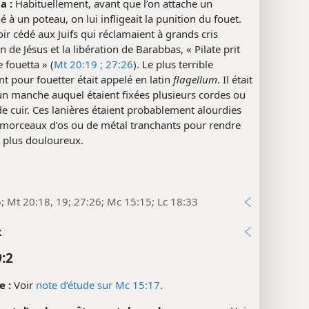
a :
Habituellement, avant que l’on attache un
à un poteau, on lui infligeait la punition du fouet.
ir cédé aux Juifs qui réclamaient à grands cris
on de Jésus et la libération de Barabbas, « Pilate prit
e fouetta » (
Mt 20:19 ;
27:26
). Le plus terrible
t pour fouetter était appelé en latin
flagellum
. Il était
un manche auquel étaient fixées plusieurs cordes ou
de cuir. Ces lanières étaient probablement alourdies
 morceaux d’os ou de métal tranchants pour rendre
s plus douloureux.
6; Mt 20:18, 19; 27:26; Mc 15:15; Lc 18:33
x
9:2
 :
Voir
note d’étude sur Mc 15:17
.