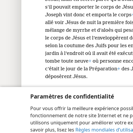
s’il pouvait emporter le corps de Jésu
Joseph vint donc et emporta le corps
allé voir Jésus de nuit la première fois,
mélange de myrrhe et d’aloès qui pesa
le corps de Jésus et l’enveloppèrent de
selon la coutume des Juifs pour les 
jardin à l’endroit où il avait été exécu
tombe toute neuve
+
où personne enco
c’était le jour de la Préparation
+
des J
déposèrent Jésus.
Paramètres de confidentialité
Pour vous offrir la meilleure expérience possi
Copyright
© 2026 Watch Tower Bible and Tract Society
fonctionnement de notre site Internet et ne p
utilisons uniquement pour améliorer votre ex
savoir plus, lisez les
Règles mondiales d’utilis