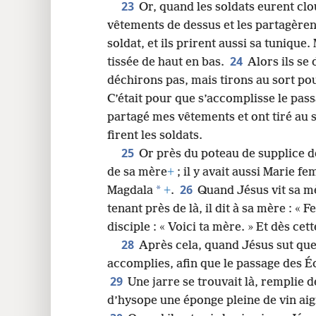
23
Or, quand les soldats eurent clou
vêtements de dessus et les partagèren
soldat, et ils prirent aussi sa tunique.
24
tissée de haut en bas.
Alors ils se 
déchirons pas, mais tirons au sort pou
C’était pour que s’accomplisse le passa
partagé mes vêtements et ont tiré au 
firent les soldats.
25
Or près du poteau de supplice d
de sa mère
+
; il y avait aussi Marie f
26
*
Magdala
+
.
Quand Jésus vit sa mèr
tenant près de là, il dit à sa mère : « F
disciple : « Voici ta mère. » Et dès cett
28
Après cela, quand Jésus sut que
accomplies, afin que le passage des Écrit
29
Une jarre se trouvait là, remplie de
d’hysope une éponge pleine de vin aig