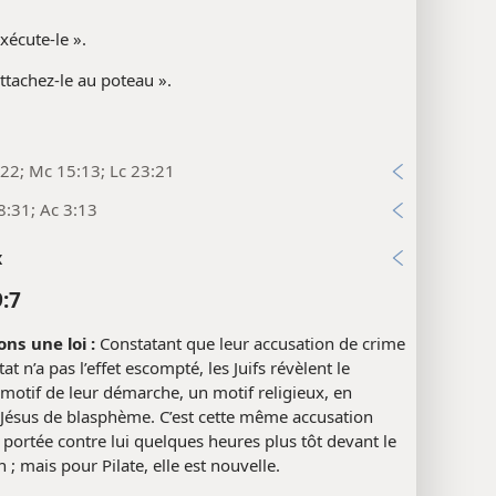
xécute-le ».
ttachez-le au poteau ».
22; Mc 15:13; Lc 23:21
8:31; Ac 3:13
x
9:7
ns une loi :
Constatant que leur accusation de crime
tat n’a pas l’effet escompté, les Juifs révèlent le
 motif de leur démarche, un motif religieux, en
 Jésus de blasphème. C’est cette même accusation
t portée contre lui quelques heures plus tôt devant le
 ; mais pour Pilate, elle est nouvelle.