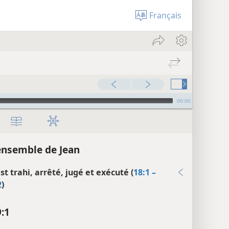
Français
00:00
ensemble de Jean
st trahi, arrêté, jugé et exécuté (
18:1 –
2
)
9:1