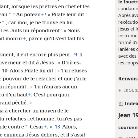
le fouett
nt, lorsque les prêtres en chef et les
condamné 
*
teau
! Au poteau
+
! » Pilate leur dit :
Après avo
l’exécuti
*
e
, car moi, je ne trouve en lui
Jésus et l
Les Juifs lui répondirent : « Nous
instrumen
doit mourir
+
, parce qu’il s’est fait fils
formé d’
lanières 
9
saient, il eut encore plus peur.
Il
avec des
les coup
verneur et dit à Jésus : « D’où es-
10
.
Alors Pilate lui dit : « Tu refuses
Renvois
e pouvoir de te relâcher et que j’ai le
ui répondit : « Tu n’aurais aucun
+
Is 50:
çu d’en haut
+
. C’est pourquoi
grand péché. »
Inde
nua à chercher un moyen de le
Jean 1
i tu relâches cet homme, tu n’es pas
13
*
couronne
arle contre
César
+
. »
Alors,
e emmena Jésus dehors, et il s’assit