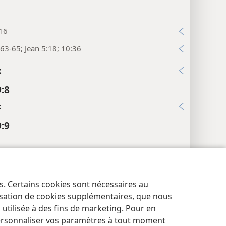
:16
63-65; Jean 5:18; 10:36
x
9:8
x
9:9
7; Mt 27:12, 14
x
es. Certains cookies sont nécessaires au
res de confidentialité
Se connecter
JW.ORG
lisation de cookies supplémentaires, que nous
9:10
tilisée à des fins de marketing. Pour en
ersonnaliser vos paramètres à tout moment