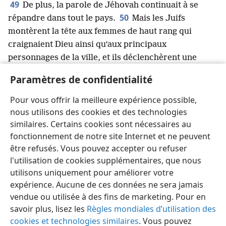
49
De plus, la parole de Jéhovah continuait à se
50
répandre dans tout le pays.
Mais les Juifs
montèrent la tête aux femmes de haut rang qui
craignaient Dieu ainsi qu’aux principaux
personnages de la ville, et ils déclenchèrent une
persécution
+
contre Paul et Barnabé et les
Paramètres de confidentialité
51
expulsèrent de leur territoire.
Ceux-ci
secouèrent contre eux la poussière de leurs pieds et
Pour vous offrir la meilleure expérience possible,
52
allèrent à Iconium
+
.
Et les disciples continuaient
nous utilisons des cookies et des technologies
d’être remplis de joie
+
et d’esprit saint.
similaires. Certains cookies sont nécessaires au
fonctionnement de notre site Internet et ne peuvent
être refusés. Vous pouvez accepter ou refuser
l'utilisation de cookies supplémentaires, que nous
utilisons uniquement pour améliorer votre
Français
Partager
Préférences
expérience. Aucune de ces données ne sera jamais
Copyright
© 2026 Watch Tower Bible and Tract Society of Pennsylvania
vendue ou utilisée à des fins de marketing. Pour en
Conditions d’utilisation
Règles de confidentialité
savoir plus, lisez les
Règles mondiales d’utilisation des
Paramètres de confidentialité
Se connecter
JW.ORG
cookies et technologies similaires
. Vous pouvez