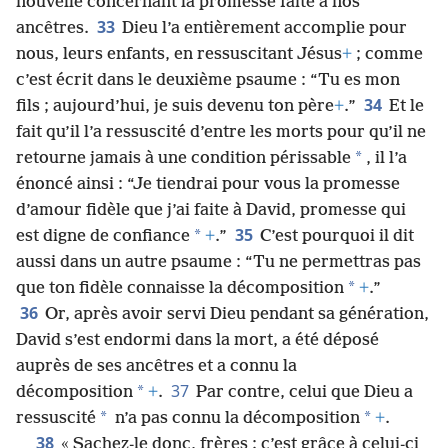
nouvelle concernant la promesse faite à nos
33
ancêtres.
Dieu l’a entièrement accomplie pour
nous, leurs enfants, en ressuscitant Jésus
+
; comme
c’est écrit dans le deuxième psaume : “Tu es mon
34
fils ; aujourd’hui, je suis devenu ton père
+
.”
Et le
fait qu’il l’a ressuscité d’entre les morts pour qu’il ne
*
retourne jamais à une condition périssable
, il l’a
énoncé ainsi : “Je tiendrai pour vous la promesse
d’amour fidèle que j’ai faite à David, promesse qui
35
*
est digne de confiance
+
.”
C’est pourquoi il dit
aussi dans un autre psaume : “Tu ne permettras pas
*
que ton fidèle connaisse la décomposition
+
.”
36
Or, après avoir servi Dieu pendant sa génération,
David s’est endormi dans la mort, a été déposé
auprès de ses ancêtres et a connu la
37
*
décomposition
+
.
Par contre, celui que Dieu a
*
*
ressuscité
n’a pas connu la décomposition
+
.
38
« Sachez-le donc, frères : c’est grâce à celui-ci