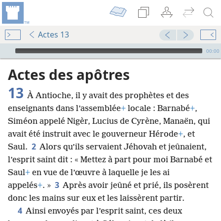
Actes 13
Audio Player
00:00
Actes des apôtres
13
À Antioche, il y avait des prophètes et des
enseignants dans l’assemblée
+
locale : Barnabé
+
,
Siméon appelé Nigèr, Lucius de Cyrène, Manaën, qui
avait été instruit avec le gouverneur Hérode
+
, et
2
Saul.
Alors qu’ils servaient Jéhovah et jeûnaient,
l’esprit saint dit : « Mettez à part pour moi Barnabé et
Saul
+
en vue de l’œuvre à laquelle je les ai
3
appelés
+
. »
Après avoir jeûné et prié, ils posèrent
donc les mains sur eux et les laissèrent partir.
4
Ainsi envoyés par l’esprit saint, ces deux