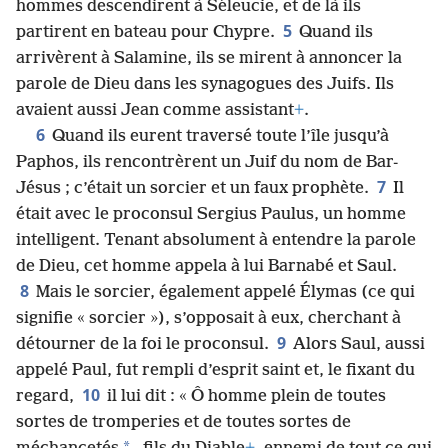
hommes descendirent à Séleucie, et de là ils
5
partirent en bateau pour Chypre.
Quand ils
arrivèrent à Salamine, ils se mirent à annoncer la
parole de Dieu dans les synagogues des Juifs. Ils
avaient aussi Jean comme assistant
+
.
6
Quand ils eurent traversé toute l’île jusqu’à
Paphos, ils rencontrèrent un Juif du nom de Bar-
7
Jésus ; c’était un sorcier et un faux prophète.
Il
était avec le proconsul Sergius Paulus, un homme
intelligent. Tenant absolument à entendre la parole
de Dieu, cet homme appela à lui Barnabé et Saul.
8
Mais le sorcier, également appelé Élymas (ce qui
signifie « sorcier »), s’opposait à eux, cherchant à
9
détourner de la foi le proconsul.
Alors Saul, aussi
appelé Paul, fut rempli d’esprit saint et, le fixant du
10
regard,
il lui dit : « Ô homme plein de toutes
sortes de tromperies et de toutes sortes de