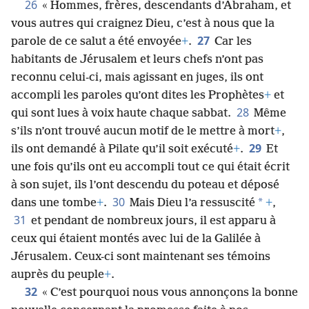
26
« Hommes, frères, descendants d’Abraham, et
vous autres qui craignez Dieu, c’est à nous que la
27
parole de ce salut a été envoyée
+
.
Car les
habitants de Jérusalem et leurs chefs n’ont pas
reconnu celui-ci, mais agissant en juges, ils ont
accompli les paroles qu’ont dites les Prophètes
+
et
28
qui sont lues à voix haute chaque sabbat.
Même
s’ils n’ont trouvé aucun motif de le mettre à mort
+
,
29
ils ont demandé à Pilate qu’il soit exécuté
+
.
Et
une fois qu’ils ont eu accompli tout ce qui était écrit
à son sujet, ils l’ont descendu du poteau et déposé
30
*
dans une tombe
+
.
Mais Dieu l’a ressuscité
+
,
31
et pendant de nombreux jours, il est apparu à
ceux qui étaient montés avec lui de la Galilée à
Jérusalem. Ceux-ci sont maintenant ses témoins
auprès du peuple
+
.
32
« C’est pourquoi nous vous annonçons la bonne