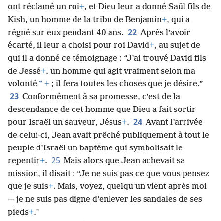
ont réclamé un roi
+
, et Dieu leur a donné Saül fils de
Kish, un homme de la tribu de Benjamin
+
, qui a
22
régné sur eux pendant 40 ans.
Après l’avoir
écarté, il leur a choisi pour roi David
+
, au sujet de
qui il a donné ce témoignage : “J’ai trouvé David fils
de Jessé
+
, un homme qui agit vraiment selon ma
*
volonté
+
; il fera toutes les choses que je désire.”
23
Conformément à sa promesse, c’est de la
descendance de cet homme que Dieu a fait sortir
24
pour Israël un sauveur, Jésus
+
.
Avant l’arrivée
de celui-ci, Jean avait prêché publiquement à tout le
peuple d’Israël un baptême qui symbolisait le
25
repentir
+
.
Mais alors que Jean achevait sa
mission, il disait : “Je ne suis pas ce que vous pensez
que je suis
+
. Mais, voyez, quelqu’un vient après moi
— je ne suis pas digne d’enlever les sandales de ses
pieds
+
.”