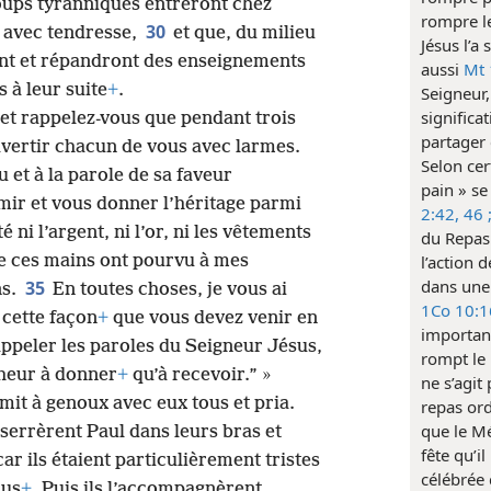
oups tyranniques entreront chez
rompre le
30
u avec tendresse,
et que, du milieu
Jésus l’a 
t et répandront des enseignements
aussi
Mt 
 à leur suite
+
.
Seigneur,
significat
, et rappelez-vous que pendant trois
partager 
 d’avertir chacun de vous avec larmes.
Selon cer
 et à la parole de sa faveur
pain » se
mir et vous donner l’héritage parmi
2:42,
46 
é ni l’argent, ni l’or, ni les vêtements
du Repas 
e ces mains ont pourvu à mes
l’action 
dans une
35
ns.
En toutes choses, je vous ai
1Co 10:1
 cette façon
+
que vous devez venir en
importan
appeler les paroles du Seigneur Jésus,
rompt le 
onheur à donner
+
qu’à recevoir.” »
ne s’agit
 mit à genoux avec eux tous et pria.
repas ord
que le Mé
 serrèrent Paul dans leurs bras et
fête qu’il
car ils étaient particulièrement tristes
célébrée 
lus
+
. Puis ils l’accompagnèrent