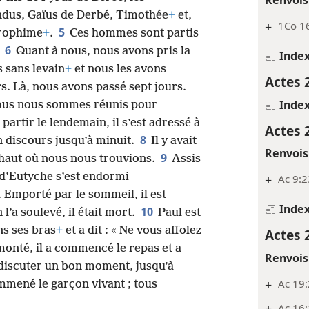
dus, Gaïus de Derbé, Timothée
+
et,
+
1Co 16
5
rophime
+
.
Ces hommes sont partis
6
.
Quant à nous, nous avons pris la
Inde
s sans levain
+
et nous les avons
Actes 
s. Là, nous avons passé sept jours.
Inde
nous nous sommes réunis pour
artir le lendemain, il s’est adressé à
Actes 
8
on discours jusqu’à minuit.
Il y avait
Renvois
9
haut où nous nous trouvions.
Assis
d’Eutyche s’est endormi
+
Ac 9:2
 Emporté par le sommeil, il est
Inde
10
l’a soulevé, il était mort.
Paul est
ans ses bras
+
et a dit : « Ne vous affolez
Actes 
emonté, il a commencé le repas et a
Renvois
 discuter un bon moment, jusqu’à
+
Ac 19:
mmené le garçon vivant ; tous
Ac 16: