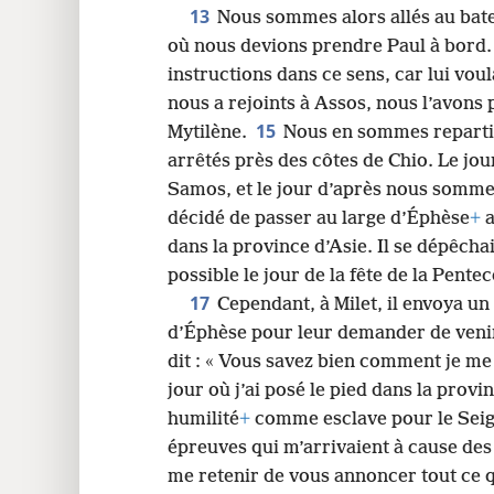
13
Nous sommes alors allés au bat
où nous devions prendre Paul à bord. E
instructions dans ce sens, car lui voul
nous a rejoints à Assos, nous l’avons 
15
Mytilène.
Nous en sommes reparti
arrêtés près des côtes de Chio. Le jou
Samos, et le jour d’après nous sommes
décidé de passer au large d’Éphèse
+
a
dans la province d’Asie. Il se dépêchai
possible le jour de la fête de la Pente
17
Cependant, à Milet, il envoya u
d’Éphèse pour leur demander de veni
dit : « Vous savez bien comment je me
jour où j’ai posé le pied dans la provi
humilité
+
comme esclave pour le Seign
épreuves qui m’arrivaient à cause des
me retenir de vous annoncer tout ce qu