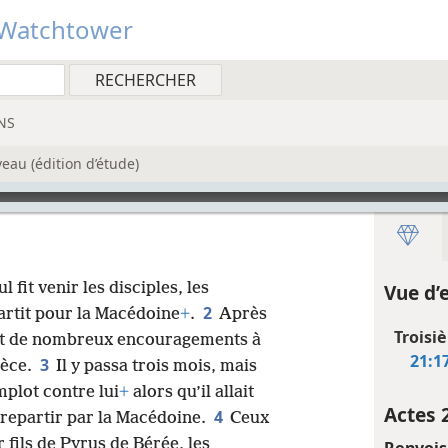
Watchtower
NS
eau (édition d’étude)
 fit venir les disciples, les
Vue d’
2
partit pour la Macédoine
+
.
Après
Troisi
ant de nombreux encouragements à
21:1
3
rèce.
Il y passa trois mois, mais
plot contre lui
+
alors qu’il allait
Actes 
4
 repartir par la Macédoine.
Ceux
 fils de Pyrus de Bérée, les
Renvois