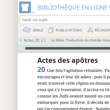
BIBLIOTHÈQUE EN LIGNE 
BIBLE
PUBLICATIONS
RÉUNIO
Actes 20
La Bible. Traduction du monde nouv
Audio Player
u
Actes des apôtres
20
Une fois l’agitation retombée, Paul
wt)
encouragea et leur dit adieu ; puis il 
i8)
avoir traversé cette région en donn
ceux qui s’y trouvaient, il arriva en G
8
comme les Juifs avaient monté un com
embarquer pour la Syrie, il décida de
16
qui l’accompagnaient étaient : Sopater