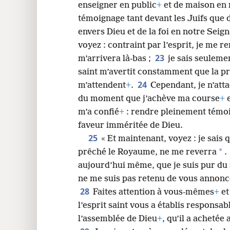
enseigner en public
+
et de maison en
témoignage tant devant les Juifs que d
envers Dieu et de la foi en notre Seig
voyez : contraint par l’esprit, je me 
23
m’arrivera là-bas ;
je sais seulemen
saint m’avertit constamment que la pr
24
m’attendent
+
.
Cependant, je n’at
du moment que j’achève ma course
+
e
m’a confié
+
: rendre pleinement témoi
faveur imméritée de Dieu.
25
« Et maintenant, voyez : je sais 
*
prêché le Royaume, ne me reverra
.
aujourd’hui même, que je suis pur du
ne me suis pas retenu de vous annonce
28
Faites attention à vous-mêmes
+
et
l’esprit saint vous a établis responsab
l’assemblée de Dieu
+
, qu’il a achetée