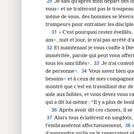
29
Je sais qu’après mon départ des l
vous
+
et ne traiteront pas le troupea
même de vous, des hommes se lèveron
trompeurs pour entraîner les disciples
31
« C’est pourquoi restez éveillés
ans
+
, nuit et jour, je n’ai pas arrêté
32
Et maintenant je vous confie à Dieu
imméritée, parole qui peut vous affer
33
tous les sanctifiés
+
.
Je n’ai convoit
34
de personne
+
.
Vous savez bien qu
besoins
+
et à ceux de mes compagno
montré que c’est en travaillant dur de
aide aux faibles, et vous devez vous r
qui a dit lui-même : “Il y a plus de b
36
Après avoir dit ces choses, il se
37
Alors tous éclatèrent en sanglots,
38
l’embrassèrent affectueusement,
d’apprendre qu’ils ne le reverraient p