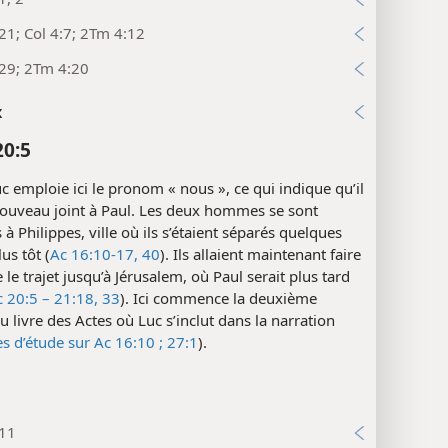
21; Col 4:7; 2Tm 4:12
29; 2Tm 4:20
x
20:5
c emploie ici le pronom « nous », ce qui indique qu’il
nouveau joint à Paul. Les deux hommes se sont
 à Philippes, ville où ils s’étaient séparés quelques
us tôt (
Ac 16:10-17,
40
). Ils allaient maintenant faire
le trajet jusqu’à Jérusalem, où Paul serait plus tard
 20:5 – 21:18,
33
). Ici commence la deuxième
u livre des Actes où Luc s’inclut dans la narration
s d’étude sur Ac 16:10 ;
27:1
).
:11