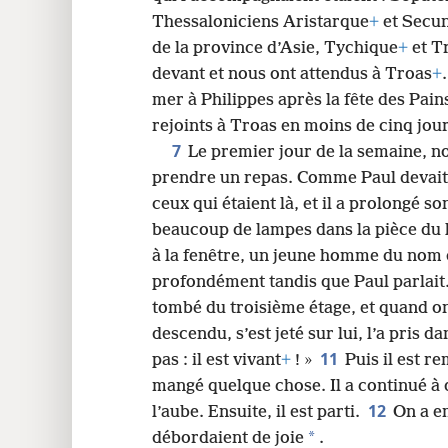
Thessaloniciens Aristarque
+
et Secun
24
de la province d’Asie, Tychique
+
et T
devant et nous ont attendus à Troas
+
32
mer à Philippes après la fête des Pain
rejoints à Troas en moins de cinq jour
7
Le premier jour de la semaine, 
prendre un repas. Comme Paul devait p
ceux qui étaient là, et il a prolongé s
beaucoup de lampes dans la pièce du 
à la fenêtre, un jeune homme du nom 
profondément tandis que Paul parlait.
tombé du troisième étage, et quand on 
descendu, s’est jeté sur lui, l’a pris d
11
pas : il est vivant
+
! »
Puis il est r
mangé quelque chose. Il a continué à
12
l’aube. Ensuite, il est parti.
On a e
*
débordaient de joie
.