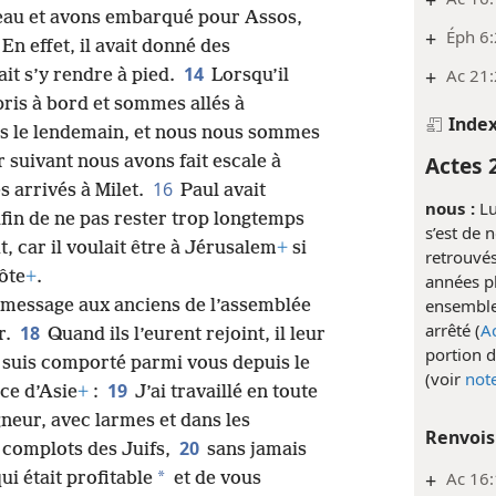
+
eau et avons embarqué pour Assos,
+
Éph 6:
n effet, il avait donné des
14
+
Ac 21:
ait s’y rendre à pied.
Lorsqu’il
pris à bord et sommes allés à
Inde
s le lendemain, et nous nous sommes
Actes 
r suivant nous avons fait escale à
16
 arrivés à Milet.
Paul avait
nous :
Lu
fin de ne pas rester trop longtemps
s’est de 
t, car il voulait être à Jérusalem
+
si
retrouvés
côte
+
.
années pl
ensemble 
n message aux anciens de l’assemblée
arrêté (
Ac
18
r.
Quand ils l’eurent rejoint, il leur
portion d
 suis comporté parmi vous depuis le
(voir
note
19
nce d’Asie
+
:
J’ai travaillé en toute
eur, avec larmes et dans les
Renvois
20
 complots des Juifs,
sans jamais
+
Ac 16
*
i était profitable
et de vous