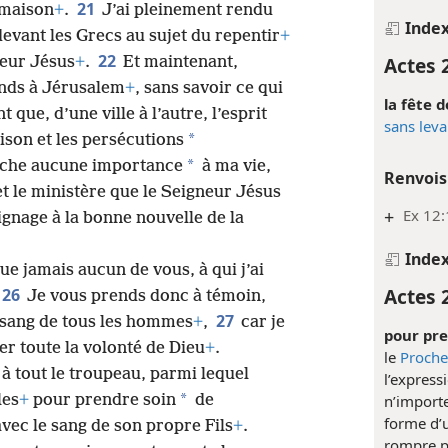
21
 maison
+
.
J’ai pleinement rendu
Inde
evant les Grecs au sujet du repentir
+
22
Actes 
neur Jésus
+
.
Et maintenant,
rends à Jérusalem
+
, sans savoir ce qui
la fête d
t que, d’une ville à l’autre, l’esprit
sans leva
*
ison et les persécutions
*
tache aucune importance
à ma vie,
Renvois
t le ministère que le Seigneur Jésus
+
Ex 12:
gnage à la bonne nouvelle de la
Inde
que jamais aucun de vous, à qui j’ai
Actes 
26
Je vous prends donc à témoin,
27
 sang de tous les hommes
+
,
car je
pour pre
r toute la volonté de Dieu
+
.
le
Proche
 à tout le troupeau, parmi lequel
l’express
*
les
+
pour prendre soin
de
n’importe
forme d’un
 avec le sang de son propre Fils
+
.
rompre pl