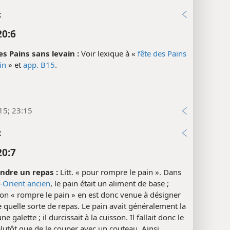
x
20:6
es Pains sans levain :
Voir lexique à «
fête des Pains
in
» et
app. B15
.
15; 23:15
x
20:7
ndre un repas :
Litt. « pour rompre le pain ». Dans
-Orient ancien
, le pain était un aliment de base ;
ion « rompre le pain » en est donc venue à désigner
 quelle sorte de repas. Le pain avait généralement la
e galette ; il durcissait à la cuisson. Il fallait donc le
utôt que de le couper avec un couteau. Ainsi,