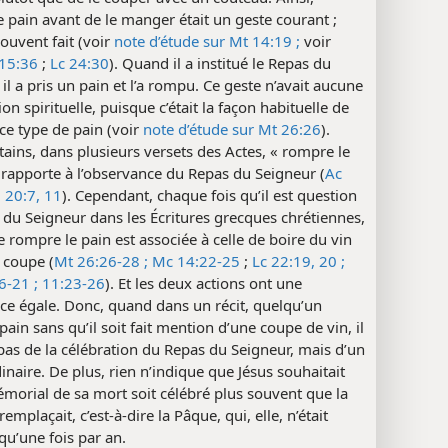
 pain avant de le manger était un geste courant ;
souvent fait (voir
note d’étude sur Mt 14:19 ;
voir
15:36
;
Lc 24:30
). Quand il a institué le Repas du
 il a pris un pain et l’a rompu. Ce geste n’avait aucune
ion spirituelle, puisque c’était la façon habituelle de
ce type de pain (voir
note d’étude sur Mt 26:26
).
tains, dans plusieurs versets des Actes, « rompre le
 rapporte à l’observance du Repas du Seigneur (
Ac
;
20:7,
11
). Cependant, chaque fois qu’il est question
du Seigneur dans les Écritures grecques chrétiennes,
de rompre le pain est associée à celle de boire du vin
 coupe (
Mt 26:26-28 ;
Mc 14:22-25
;
Lc 22:19, 20 ;
6-21 ;
11:23-26
). Et les deux actions ont une
ce égale. Donc, quand dans un récit, quelqu’un
pain sans qu’il soit fait mention d’une coupe de vin, il
 pas de la célébration du Repas du Seigneur, mais d’un
inaire. De plus, rien n’indique que Jésus souhaitait
morial de sa mort soit célébré plus souvent que la
 remplaçait, c’est-à-dire la Pâque, qui, elle, n’était
qu’une fois par an.