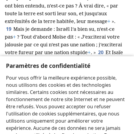
ont bien entendu, n’est-ce pas ? À vrai dire, « par
toute la terre est sorti leur son, et jusqu’aux
extrémités de la terre habitée, leur message
+
».
19
Mais je demande : Israël l’a bien su, n’est-ce
pas
+
? Tout d’abord Moïse dit : « J’exciterai votre
jalousie par ce qui n’est pas une nation ; j’exciterai
20
votre fureur par une nation stupide
+
. »
Et Isaïe
ose même dire : « J’ai été trouvé par ceux qui ne me
Paramètres de confidentialité
cherchaient pas
+
; je suis devenu connu de ceux qui
21
ne demandaient pas à me parler
+
. »
Mais il dit au
Pour vous offrir la meilleure expérience possible,
sujet d’Israël : « Tout au long du jour, je tends mes
nous utilisons des cookies et des technologies
mains vers un peuple désobéissant et obstiné
+
. »
similaires. Certains cookies sont nécessaires au
fonctionnement de notre site Internet et ne peuvent
être refusés. Vous pouvez accepter ou refuser
l'utilisation de cookies supplémentaires, que nous
utilisons uniquement pour améliorer votre
Français
Partager
Préférences
expérience. Aucune de ces données ne sera jamais
Copyright
© 2026 Watch Tower Bible and Tract Society of Pennsylvania