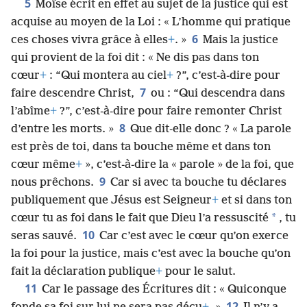
5
Moïse écrit en effet au sujet de la justice qui est
acquise au moyen de la Loi : « L’homme qui pratique
6
ces choses vivra grâce à elles
+
. »
Mais la justice
qui provient de la foi dit : « Ne dis pas dans ton
cœur
+
: “Qui montera au ciel
+
?”, c’est-à-dire pour
7
faire descendre Christ,
ou : “Qui descendra dans
l’abîme
+
?”, c’est-à-dire pour faire remonter Christ
8
d’entre les morts. »
Que dit-elle donc ? « La parole
est près de toi, dans ta bouche même et dans ton
cœur même
+
», c’est-à-dire la « parole » de la foi, que
9
nous prêchons.
Car si avec ta bouche tu déclares
publiquement que Jésus est Seigneur
+
et si dans ton
*
cœur tu as foi dans le fait que Dieu l’a ressuscité
, tu
10
seras sauvé.
Car c’est avec le cœur qu’on exerce
la foi pour la justice, mais c’est avec la bouche qu’on
fait la déclaration publique
+
pour le salut.
11
Car le passage des Écritures dit : « Quiconque
12