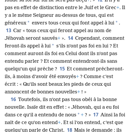
fonde sa foi sur lui ne sera pas déçu
+
. »
Il n’y a
pas en effet de distinction entre le Juif et le Grec
+
. Il
y a le même Seigneur au-dessus de tous, qui est
*
*
généreux
envers tous ceux qui font appel à lui
.
13
Car « tous ceux qui feront appel au nom de
14
Jéhovah seront sauvés
+
».
Cependant, comment
*
feront-ils appel à lui
s’ils n’ont pas foi en lui ? Et
comment auront-ils foi en Celui dont ils n’ont pas
entendu parler ? Et comment entendront-ils sans
15
quelqu’un qui prêche ?
Et comment prêcheront-
ils, à moins d’avoir été envoyés
+
? Comme c’est
écrit : « Qu’ils sont beaux les pieds de ceux qui
annoncent de bonnes nouvelles
+
! »
16
Toutefois, ils n’ont pas tous obéi à la bonne
nouvelle. Isaïe dit en effet : « Jéhovah, qui a eu foi
17
*
dans ce qu’il a entendu de nous
+
? »
Ainsi la foi
naît de ce qu’on entend
+
. Et si l’on entend, c’est que
18
quelqu’un parle de Christ.
Mais je demande : ils