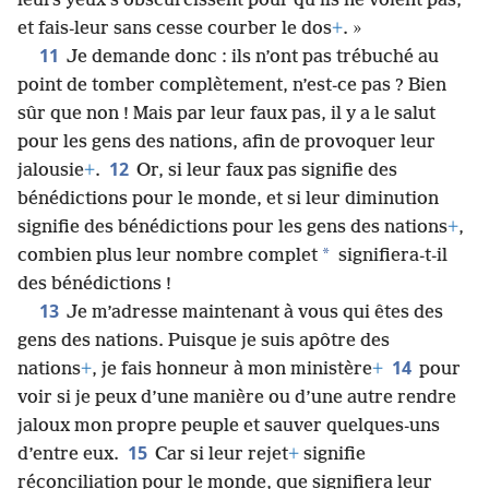
leurs yeux s’obscurcissent pour qu’ils ne voient pas,
et fais-leur sans cesse courber le dos
+
. »
11
Je demande donc : ils n’ont pas trébuché au
point de tomber complètement, n’est-ce pas ? Bien
sûr que non ! Mais par leur faux pas, il y a le salut
pour les gens des nations, afin de provoquer leur
12
jalousie
+
.
Or, si leur faux pas signifie des
bénédictions pour le monde, et si leur diminution
signifie des bénédictions pour les gens des nations
+
,
*
combien plus leur nombre complet
signifiera-t-il
des bénédictions !
13
Je m’adresse maintenant à vous qui êtes des
gens des nations. Puisque je suis apôtre des
14
nations
+
, je fais honneur à mon ministère
+
pour
voir si je peux d’une manière ou d’une autre rendre
jaloux mon propre peuple et sauver quelques-uns
15
d’entre eux.
Car si leur rejet
+
signifie
réconciliation pour le monde, que signifiera leur