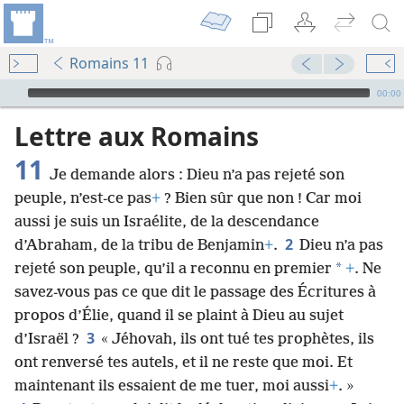
Romains 11
Audio Player
00:00
Lettre aux Romains
11
Je demande alors : Dieu n’a pas rejeté son
peuple, n’est-ce pas
+
? Bien sûr que non ! Car moi
aussi je suis un Israélite, de la descendance
2
d’Abraham, de la tribu de Benjamin
+
.
Dieu n’a pas
*
rejeté son peuple, qu’il a reconnu en premier
+
. Ne
savez-vous pas ce que dit le passage des Écritures à
propos d’Élie, quand il se plaint à Dieu au sujet
3
d’Israël ?
« Jéhovah, ils ont tué tes prophètes, ils
ont renversé tes autels, et il ne reste que moi. Et
maintenant ils essaient de me tuer, moi aussi
+
. »