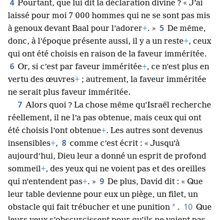
4
Pourtant, que lui dit la déclaration divine ? « J’ai
laissé pour moi 7 000 hommes qui ne se sont pas mis
5
à genoux devant Baal pour l’adorer
+
. »
De même,
donc, à l’époque présente aussi, il y a un reste
+
, ceux
qui ont été choisis en raison de la faveur imméritée.
6
Or, si c’est par faveur imméritée
+
, ce n’est plus en
vertu des œuvres
+
; autrement, la faveur imméritée
ne serait plus faveur imméritée.
7
Alors quoi ? La chose même qu’Israël recherche
réellement, il ne l’a pas obtenue, mais ceux qui ont
été choisis l’ont obtenue
+
. Les autres sont devenus
8
insensibles
+
,
comme c’est écrit : « Jusqu’à
aujourd’hui, Dieu leur a donné un esprit de profond
sommeil
+
, des yeux qui ne voient pas et des oreilles
9
qui n’entendent pas
+
. »
De plus, David dit : « Que
leur table devienne pour eux un piège, un filet, un
10
*
obstacle qui fait trébucher et une punition
.
Que