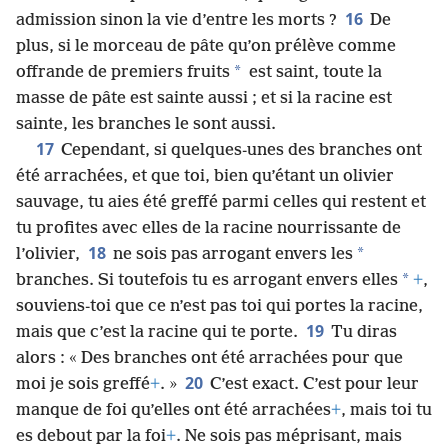
16
admission sinon la vie d’entre les morts ?
De
plus, si le morceau de pâte qu’on prélève comme
*
offrande de premiers fruits
est saint, toute la
masse de pâte est sainte aussi ; et si la racine est
sainte, les branches le sont aussi.
17
Cependant, si quelques-unes des branches ont
été arrachées, et que toi, bien qu’étant un olivier
sauvage, tu aies été greffé parmi celles qui restent et
tu profites avec elles de la racine nourrissante de
18
*
l’olivier,
ne sois pas arrogant envers les
*
branches. Si toutefois tu es arrogant envers elles
+
,
souviens-toi que ce n’est pas toi qui portes la racine,
19
mais que c’est la racine qui te porte.
Tu diras
alors : « Des branches ont été arrachées pour que
20
moi je sois greffé
+
. »
C’est exact. C’est pour leur
manque de foi qu’elles ont été arrachées
+
, mais toi tu
es debout par la foi
+
. Ne sois pas méprisant, mais