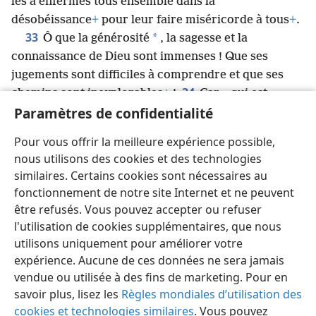
les a enfermés tous ensemble dans la
désobéissance
+
pour leur faire miséricorde à tous
+
.
33
*
Ô que la générosité
, la sagesse et la
connaissance de Dieu sont immenses ! Que ses
jugements sont difficiles à comprendre et que ses
34
chemins sont inexplorables
+
!
Car « qui est
Paramètres de confidentialité
parvenu à connaître la pensée de Jéhovah, ou qui est
35
devenu son conseiller
+
» ?
Ou « qui lui a donné le
Pour vous offrir la meilleure expérience possible,
36
premier, pour qu’on le rembourse
+
» ?
Parce que
nous utilisons des cookies et des technologies
c’est de lui, et par lui, et pour lui que sont toutes
similaires. Certains cookies sont nécessaires au
choses. À lui soit la gloire pour toujours ! Amen.
fonctionnement de notre site Internet et ne peuvent
être refusés. Vous pouvez accepter ou refuser
l'utilisation de cookies supplémentaires, que nous
utilisons uniquement pour améliorer votre
expérience. Aucune de ces données ne sera jamais
Français
Partager
Préférences
vendue ou utilisée à des fins de marketing. Pour en
Copyright
© 2026 Watch Tower Bible and Tract Society of Pennsylvania
Conditions d’utilisation
Règles de confidentialité
savoir plus, lisez les
Règles mondiales d’utilisation des
Paramètres de confidentialité
Se connecter
JW.ORG
cookies et technologies similaires
. Vous pouvez