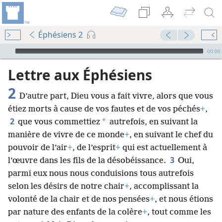
Éphésiens 2
Audio Player
00:00
Lettre aux Éphésiens
2
D’autre part, Dieu vous a fait vivre, alors que vous
étiez morts à cause de vos fautes et de vos péchés
+
,
2
*
que vous commettiez
autrefois, en suivant la
manière de vivre de ce monde
+
, en suivant le chef du
pouvoir de l’air
+
, de l’esprit
+
qui est actuellement à
3
l’œuvre dans les fils de la désobéissance.
Oui,
parmi eux nous nous conduisions tous autrefois
selon les désirs de notre chair
+
, accomplissant la
volonté de la chair et de nos pensées
+
, et nous étions
par nature des enfants de la colère
+
, tout comme les