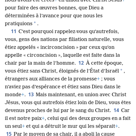
nous avons été créés
+
en union avec Christ Jésus
+
pour faire des œuvres bonnes, que Dieu a
déterminées à l’avance pour que nous les
*
pratiquions
.
11
C’est pourquoi rappelez-​vous qu’autrefois,
vous, gens des nations par filiation naturelle, vous
étiez appelés « incirconcision » par ceux qu’on
appelle « circoncision », laquelle est faite dans la
12
chair par la main de l’homme.
À cette époque,
*
vous étiez sans Christ, éloignés de l’État d’Israël
,
étrangers aux alliances de la promesse
+
; vous
n’aviez pas d’espérance et étiez sans Dieu dans le
13
monde
+
.
Mais maintenant, en union avec Christ
Jésus, vous qui autrefois étiez loin de Dieu, vous êtes
14
devenus proches de lui par le sang du Christ.
Car
il est notre paix
+
, celui qui des deux groupes en a fait
un seul
+
et qui a détruit le mur qui les séparait
+
.
15
Par le moyen de sa chair, il a aboli la cause