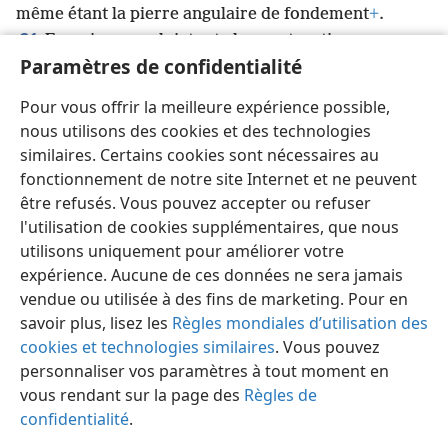
même étant la pierre angulaire de fondement
+
.
21
En union avec lui, toute la construction,
Paramètres de confidentialité
*
harmonieusement assemblée
+
, grandit
pour être
22
un saint temple pour Jéhovah
+
.
En union avec
Pour vous offrir la meilleure expérience possible,
lui, vous aussi, vous êtes en train d’être bâtis
nous utilisons des cookies et des technologies
ensemble pour former un lieu où Dieu habite par
similaires. Certains cookies sont nécessaires au
l’esprit
+
.
fonctionnement de notre site Internet et ne peuvent
être refusés. Vous pouvez accepter ou refuser
l'utilisation de cookies supplémentaires, que nous
utilisons uniquement pour améliorer votre
expérience. Aucune de ces données ne sera jamais
Français
Partager
Préférences
vendue ou utilisée à des fins de marketing. Pour en
Copyright
© 2026 Watch Tower Bible and Tract Society of Pennsylvania
savoir plus, lisez les
Règles mondiales d’utilisation des
Conditions d’utilisation
Règles de confidentialité
Paramètres de confidentialité
Se connecter
JW.ORG
cookies et technologies similaires
. Vous pouvez
personnaliser vos paramètres à tout moment en
vous rendant sur la page des
Règles de
confidentialité
.