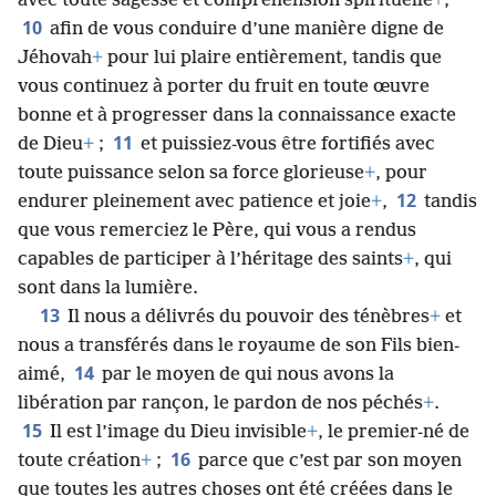
avec toute sagesse et compréhension spirituelle
+
,
10
afin de vous conduire d’une manière digne de
Jéhovah
+
pour lui plaire entièrement, tandis que
vous continuez à porter du fruit en toute œuvre
bonne et à progresser dans la connaissance exacte
11
de Dieu
+
;
et puissiez-​vous être fortifiés avec
toute puissance selon sa force glorieuse
+
, pour
12
endurer pleinement avec patience et joie
+
,
tandis
que vous remerciez le Père, qui vous a rendus
capables de participer à l’héritage des saints
+
, qui
sont dans la lumière.
13
Il nous a délivrés du pouvoir des ténèbres
+
et
nous a transférés dans le royaume de son Fils bien-
14
aimé,
par le moyen de qui nous avons la
libération par rançon, le pardon de nos péchés
+
.
15
Il est l’image du Dieu invisible
+
, le premier-né de
16
toute création
+
;
parce que c’est par son moyen
que toutes les autres choses ont été créées dans le