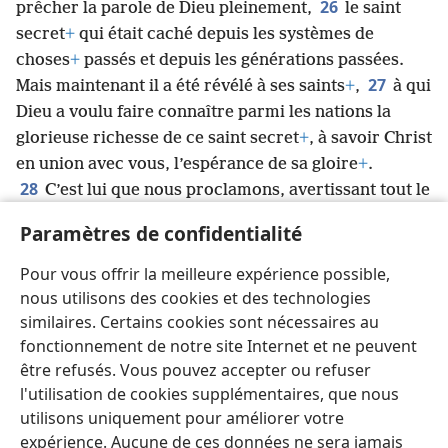
26
prêcher la parole de Dieu pleinement,
le saint
secret
+
qui était caché depuis les systèmes de
choses
+
passés et depuis les générations passées.
27
Mais maintenant il a été révélé à ses saints
+
,
à qui
Dieu a voulu faire connaître parmi les nations la
glorieuse richesse de ce saint secret
+
, à savoir Christ
en union avec vous, l’espérance de sa gloire
+
.
28
C’est lui que nous proclamons, avertissant tout le
monde et enseignant tout le monde en toute sagesse,
Paramètres de confidentialité
pour présenter à Dieu toute personne complète en
29
union avec Christ
+
.
Oui, c’est pour cela que je
Pour vous offrir la meilleure expérience possible,
travaille dur et que je lutte avec l’aide de sa force qui
nous utilisons des cookies et des technologies
opère puissamment en moi
+
.
similaires. Certains cookies sont nécessaires au
fonctionnement de notre site Internet et ne peuvent
être refusés. Vous pouvez accepter ou refuser
l'utilisation de cookies supplémentaires, que nous
utilisons uniquement pour améliorer votre
Français
Partager
Préférences
expérience. Aucune de ces données ne sera jamais