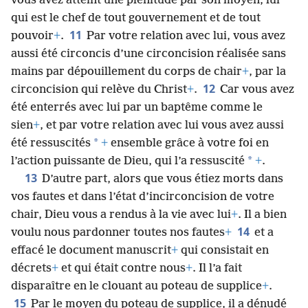
vous avez atteint une plénitude par son moyen, lui
qui est le chef de tout gouvernement et de tout
11
pouvoir
+
.
Par votre relation avec lui, vous avez
aussi été circoncis d’une circoncision réalisée sans
mains par dépouillement du corps de chair
+
, par la
12
circoncision qui relève du Christ
+
.
Car vous avez
été enterrés avec lui par un baptême comme le
sien
+
, et par votre relation avec lui vous avez aussi
*
été ressuscités
+
ensemble grâce à votre foi en
*
l’action puissante de Dieu, qui l’a ressuscité
+
.
13
D’autre part, alors que vous étiez morts dans
vos fautes et dans l’état d’incirconcision de votre
chair, Dieu vous a rendus à la vie avec lui
+
. Il a bien
14
voulu nous pardonner toutes nos fautes
+
et a
effacé le document manuscrit
+
qui consistait en
décrets
+
et qui était contre nous
+
. Il l’a fait
disparaître en le clouant au poteau de supplice
+
.
15
Par le moyen du poteau de supplice, il a dénudé