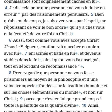
connaissance sont soigneusement cachés en lui
+
.
4
Je dis cela pour que personne ne vous induise en
5
*
erreur
par des raisonnements persuasifs.
Bien
qu’absent de corps, je suis avec vous par l’esprit, me
réjouissant de voir le bon ordre
+
qu’il y a chez vous
et la fermeté de votre foi en Christ
+
.
6
Aussi, tout comme vous avez accepté Christ
Jésus le Seigneur, continuez à marcher en union
7
avec lui
+
,
enracinés et bâtis en lui
+
, et devenus
stables dans la foi
+
, ainsi qu’on vous l’a enseigné,
*
tout en débordant de reconnaissance
+
.
8
Prenez garde que personne ne vous fasse
prisonniers au moyen de la philosophie et d’une
vaine tromperie
+
fondées sur la tradition humaine et
sur les choses élémentaires du monde
+
, et non sur
9
*
Christ ;
parce que c’est en lui que prend corps
10
toute la plénitude de la qualité divine
+
.
Ainsi,