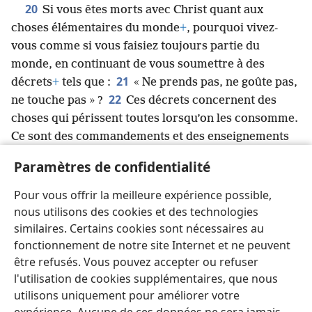
20
Si vous êtes morts avec Christ quant aux
choses élémentaires du monde
+
, pourquoi vivez-​
vous comme si vous faisiez toujours partie du
monde, en continuant de vous soumettre à des
21
décrets
+
tels que :
« Ne prends pas, ne goûte pas,
22
ne touche pas » ?
Ces décrets concernent des
choses qui périssent toutes lorsqu’on les consomme.
Ce sont des commandements et des enseignements
23
d’hommes
+
.
Bien que ces choses-​là aient une
Paramètres de confidentialité
apparence de sagesse par un culte que l’on s’impose
à soi-​même et par une fausse humilité, un dur
Pour vous offrir la meilleure expérience possible,
traitement du corps
+
, elles n’ont aucune valeur pour
nous utilisons des cookies et des technologies
combattre les désirs de la chair.
similaires. Certains cookies sont nécessaires au
fonctionnement de notre site Internet et ne peuvent
être refusés. Vous pouvez accepter ou refuser
l'utilisation de cookies supplémentaires, que nous
utilisons uniquement pour améliorer votre
Français
Partager
Préférences