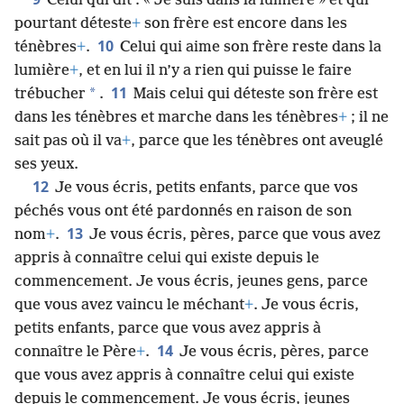
Celui qui dit : « Je suis dans la lumière » et qui
pourtant déteste
+
son frère est encore dans les
10
ténèbres
+
.
Celui qui aime son frère reste dans la
lumière
+
, et en lui il n’y a rien qui puisse le faire
11
*
trébucher
.
Mais celui qui déteste son frère est
dans les ténèbres et marche dans les ténèbres
+
; il ne
sait pas où il va
+
, parce que les ténèbres ont aveuglé
ses yeux.
12
Je vous écris, petits enfants, parce que vos
péchés vous ont été pardonnés en raison de son
13
nom
+
.
Je vous écris, pères, parce que vous avez
appris à connaître celui qui existe depuis le
commencement. Je vous écris, jeunes gens, parce
que vous avez vaincu le méchant
+
. Je vous écris,
petits enfants, parce que vous avez appris à
14
connaître le Père
+
.
Je vous écris, pères, parce
que vous avez appris à connaître celui qui existe
depuis le commencement. Je vous écris, jeunes