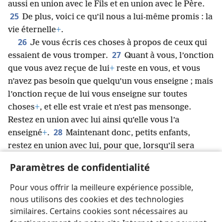
aussi en union avec le Fils et en union avec le Père.
25
De plus, voici ce qu’il nous a lui-même promis : la
vie éternelle
+
.
26
Je vous écris ces choses à propos de ceux qui
27
essaient de vous tromper.
Quant à vous, l’onction
que vous avez reçue de lui
+
reste en vous, et vous
n’avez pas besoin que quelqu’un vous enseigne ; mais
l’onction reçue de lui vous enseigne sur toutes
choses
+
, et elle est vraie et n’est pas mensonge.
Restez en union avec lui ainsi qu’elle vous l’a
28
enseigné
+
.
Maintenant donc, petits enfants,
restez en union avec lui, pour que, lorsqu’il sera
rendu manifeste, nous puissions parler librement
+
et
Paramètres de confidentialité
que nous n’ayons pas à nous éloigner de lui, remplis
29
de honte, lors de sa présence.
Si vous savez qu’il
Pour vous offrir la meilleure expérience possible,
est juste, vous savez aussi que toute personne qui
nous utilisons des cookies et des technologies
pratique la justice est née de lui
+
.
similaires. Certains cookies sont nécessaires au