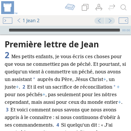
1 Jean 2
Audio Player
00:00
Première lettre de Jean
2
Mes petits enfants, je vous écris ces choses pour
que vous ne commettiez pas de péché. Et pourtant, si
quelqu’un vient à commettre un péché, nous avons
*
un assistant
auprès du Père, Jésus Christ
+
, un
2
*
juste
+
.
Et il est un sacrifice de réconciliation
+
pour nos péchés
+
, pas seulement pour les nôtres
cependant, mais aussi pour ceux du monde entier
+
.
3
Et voici comment nous savons que nous avons
appris à le connaître : si nous continuons d’obéir à
4
ses commandements.
Si quelqu’un dit : « J’ai