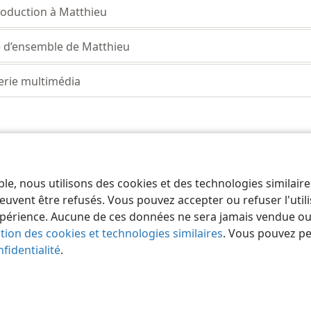
roduction à Matthieu
 d’ensemble de Matthieu
erie multimédia
ble, nous utilisons des cookies et des technologies similair
 of Pennsylvania
Conditions d’utilisation
Règles de confidentialité
Paramèt
euvent être refusés. Vous pouvez accepter ou refuser l'uti
périence. Aucune de ces données ne sera jamais vendue ou u
ation des cookies et technologies similaires
. Vous pouvez p
fidentialité
.