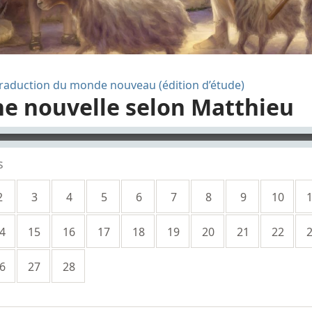
 Traduction du monde nouveau (édition d’étude)
e nouvelle selon Matthieu
yer
s
2
3
4
5
6
7
8
9
10
4
15
16
17
18
19
20
21
22
6
27
28