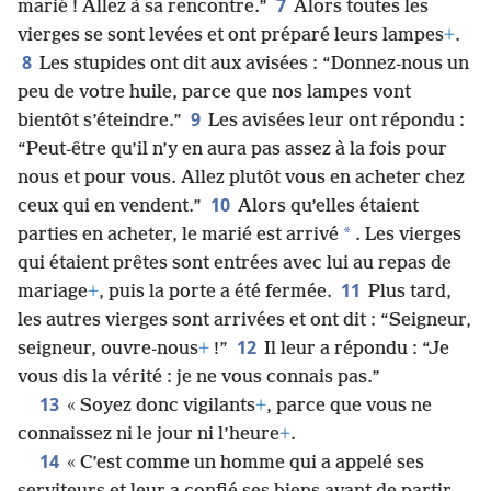
7
marié ! Allez à sa rencontre.”
Alors toutes les
vierges se sont levées et ont préparé leurs lampes
+
.
8
Les stupides ont dit aux avisées : “Donnez-nous un
peu de votre huile, parce que nos lampes vont
9
bientôt s’éteindre.”
Les avisées leur ont répondu :
“Peut-être qu’il n’y en aura pas assez à la fois pour
nous et pour vous. Allez plutôt vous en acheter chez
10
ceux qui en vendent.”
Alors qu’elles étaient
*
parties en acheter, le marié est arrivé
. Les vierges
qui étaient prêtes sont entrées avec lui au repas de
11
mariage
+
, puis la porte a été fermée.
Plus tard,
les autres vierges sont arrivées et ont dit : “Seigneur,
12
seigneur, ouvre-nous
+
!”
Il leur a répondu : “Je
vous dis la vérité : je ne vous connais pas.”
13
« Soyez donc vigilants
+
, parce que vous ne
connaissez ni le jour ni l’heure
+
.
14
« C’est comme un homme qui a appelé ses