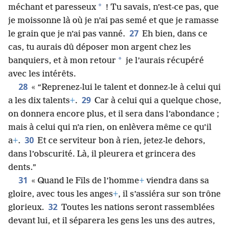
*
méchant et paresseux
! Tu savais, n’est-ce pas, que
je moissonne là où je n’ai pas semé et que je ramasse
27
le grain que je n’ai pas vanné.
Eh bien, dans ce
cas, tu aurais dû déposer mon argent chez les
*
banquiers, et à mon retour
je l’aurais récupéré
avec les intérêts.
28
« “Reprenez-lui le talent et donnez-le à celui qui
29
a les dix talents
+
.
Car à celui qui a quelque chose,
on donnera encore plus, et il sera dans l’abondance ;
mais à celui qui n’a rien, on enlèvera même ce qu’il
30
a
+
.
Et ce serviteur bon à rien, jetez-le dehors,
dans l’obscurité. Là, il pleurera et grincera des
dents.”
31
« Quand le Fils de l’homme
+
viendra dans sa
gloire, avec tous les anges
+
, il s’assiéra sur son trône
32
glorieux.
Toutes les nations seront rassemblées
devant lui, et il séparera les gens les uns des autres,