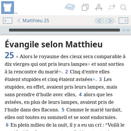
Matthieu 25
Audio Player
00:00
Évangile selon Matthieu
25
« Alors le royaume des cieux sera comparable à
dix vierges qui ont pris leurs lampes
+
et sont sorties
2
à la rencontre du marié
+
.
Cinq d’entre elles
3
étaient stupides et cinq étaient avisées
+
.
Les
stupides, en effet, avaient pris leurs lampes, mais
4
sans prendre d’huile avec elles,
alors que les
avisées, en plus de leurs lampes, avaient pris de
5
l’huile dans des flacons.
Comme le marié tardait,
elles ont toutes eu sommeil et se sont endormies.
6
En plein milieu de la nuit, il y a eu un cri : “Voilà le