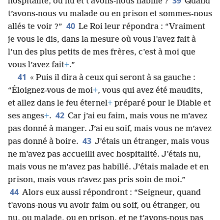
39
hospitalité, ou nu et t’avons-nous habillé ?
Quand
t’avons-nous vu malade ou en prison et sommes-nous
40
allés te voir ?”
Le Roi leur répondra : “Vraiment
je vous le dis, dans la mesure où vous l’avez fait à
l’un des plus petits de mes frères, c’est à moi que
vous l’avez fait
+
.”
41
« Puis il dira à ceux qui seront à sa gauche :
“Éloignez-vous de moi
+
, vous qui avez été maudits,
et allez dans le feu éternel
+
préparé pour le Diable et
42
ses anges
+
.
Car j’ai eu faim, mais vous ne m’avez
pas donné à manger. J’ai eu soif, mais vous ne m’avez
43
pas donné à boire.
J’étais un étranger, mais vous
ne m’avez pas accueilli avec hospitalité. J’étais nu,
mais vous ne m’avez pas habillé. J’étais malade et en
prison, mais vous n’avez pas pris soin de moi.”
44
Alors eux aussi répondront : “Seigneur, quand
t’avons-nous vu avoir faim ou soif, ou étranger, ou
nu, ou malade, ou en prison, et ne t’avons-nous pas