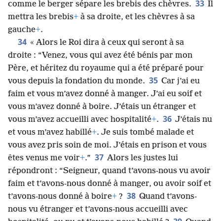
33
comme le berger sépare les brebis des chèvres.
Il
mettra les brebis
+
à sa droite, et les chèvres à sa
gauche
+
.
34
« Alors le Roi dira à ceux qui seront à sa
droite : “Venez, vous qui avez été bénis par mon
Père, et héritez du royaume qui a été préparé pour
35
vous depuis la fondation du monde.
Car j’ai eu
faim et vous m’avez donné à manger. J’ai eu soif et
vous m’avez donné à boire. J’étais un étranger et
36
vous m’avez accueilli avec hospitalité
+
.
J’étais nu
et vous m’avez habillé
+
. Je suis tombé malade et
vous avez pris soin de moi. J’étais en prison et vous
37
êtes venus me voir
+
.”
Alors les justes lui
répondront : “Seigneur, quand t’avons-nous vu avoir
faim et t’avons-nous donné à manger, ou avoir soif et
38
t’avons-nous donné à boire
+
?
Quand t’avons-
nous vu étranger et t’avons-nous accueilli avec