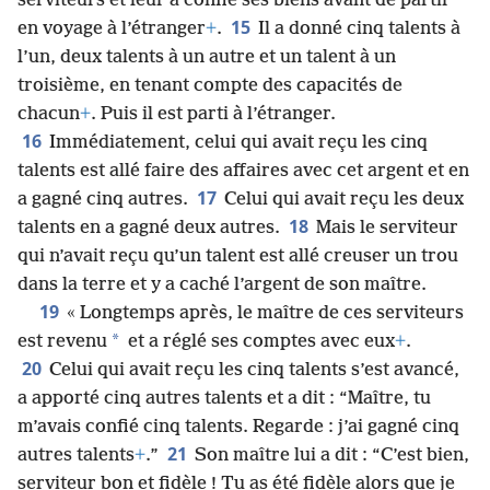
serviteurs et leur a confié ses biens avant de partir
15
en voyage à l’étranger
+
.
Il a donné cinq talents à
l’un, deux talents à un autre et un talent à un
troisième, en tenant compte des capacités de
chacun
+
. Puis il est parti à l’étranger.
16
Immédiatement, celui qui avait reçu les cinq
talents est allé faire des affaires avec cet argent et en
17
a gagné cinq autres.
Celui qui avait reçu les deux
18
talents en a gagné deux autres.
Mais le serviteur
qui n’avait reçu qu’un talent est allé creuser un trou
dans la terre et y a caché l’argent de son maître.
19
« Longtemps après, le maître de ces serviteurs
*
est revenu
et a réglé ses comptes avec eux
+
.
20
Celui qui avait reçu les cinq talents s’est avancé,
a apporté cinq autres talents et a dit : “Maître, tu
m’avais confié cinq talents. Regarde : j’ai gagné cinq
21
autres talents
+
.”
Son maître lui a dit : “C’est bien,
serviteur bon et fidèle ! Tu as été fidèle alors que je