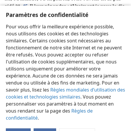
45
aidé ?”
Il leur répondra : “Vraiment je vous le dis,
Paramètres de confidentialité
dans la mesure où vous ne l’avez pas fait à l’un des
plus petits de mes frères, c’est à moi que vous ne
Pour vous offrir la meilleure expérience possible,
46
l’avez pas fait
+
.”
Et ils subiront la mort
nous utilisons des cookies et des technologies
éternelle
+
, mais les justes recevront la vie
similaires. Certains cookies sont nécessaires au
éternelle
+
. »
fonctionnement de notre site Internet et ne peuvent
être refusés. Vous pouvez accepter ou refuser
l'utilisation de cookies supplémentaires, que nous
utilisons uniquement pour améliorer votre
expérience. Aucune de ces données ne sera jamais
Français
Partager
Préférences
vendue ou utilisée à des fins de marketing. Pour en
Copyright
© 2026 Watch Tower Bible and Tract Society of Pennsylvania
Conditions d’utilisation
Règles de confidentialité
savoir plus, lisez les
Règles mondiales d’utilisation des
Paramètres de confidentialité
Se connecter
JW.ORG
cookies et technologies similaires
. Vous pouvez
personnaliser vos paramètres à tout moment en
vous rendant sur la page des
Règles de
confidentialité
.