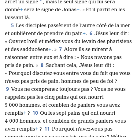
*
arrêt un signe
, mais le seul signe qui lui sera
donné
+
sera le signe de Jonas
+
. » Et il partit en les
laissant là.
5
Les disciples passèrent de l’autre côté de la mer
6
et oublièrent de prendre du pain
+
.
Jésus leur dit :
« Ouvrez l’œil et méfiez-vous du levain des pharisiens
7
et des sadducéens
+
. »
Alors ils se mirent à
raisonner entre eux et à dire : « Nous n’avons pas
8
pris de pain. »
Sachant cela, Jésus leur dit :
« Pourquoi discutez-vous entre vous du fait que vous
n’avez pas pris de pain, hommes de peu de foi ?
9
Vous ne comprenez toujours pas ? Vous ne vous
rappelez pas les cinq pains qui ont nourri
5 000 hommes, et combien de paniers vous avez
10
remplis
+
?
Ou les sept pains qui ont nourri
4 000 hommes, et combien de grands paniers vous
11
avez remplis
+
?
Pourquoi n’avez-vous pas