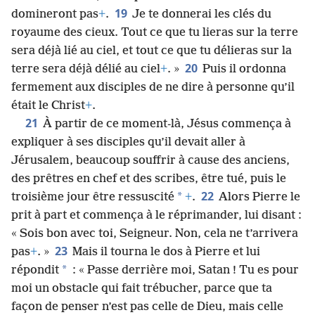
19
domineront pas
+
.
Je te donnerai les clés du
royaume des cieux. Tout ce que tu lieras sur la terre
sera déjà lié au ciel, et tout ce que tu délieras sur la
20
terre sera déjà délié au ciel
+
. »
Puis il ordonna
fermement aux disciples de ne dire à personne qu’il
était le Christ
+
.
21
À partir de ce moment-là, Jésus commença à
expliquer à ses disciples qu’il devait aller à
Jérusalem, beaucoup souffrir à cause des anciens,
des prêtres en chef et des scribes, être tué, puis le
22
*
troisième jour être ressuscité
+
.
Alors Pierre le
prit à part et commença à le réprimander, lui disant :
« Sois bon avec toi, Seigneur. Non, cela ne t’arrivera
23
pas
+
. »
Mais il tourna le dos à Pierre et lui
*
répondit
: « Passe derrière moi, Satan ! Tu es pour
moi un obstacle qui fait trébucher, parce que ta
façon de penser n’est pas celle de Dieu, mais celle