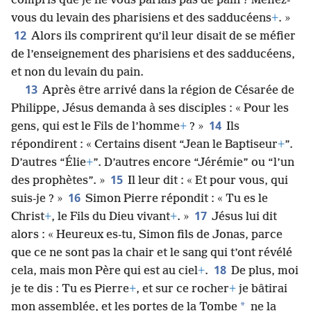
compris que je ne vous parlais pas de pain ? Méfiez-
vous du levain des pharisiens et des sadducéens
+
. »
12
Alors ils comprirent qu’il leur disait de se méfier
de l’enseignement des pharisiens et des sadducéens,
et non du levain du pain.
13
Après être arrivé dans la région de Césarée de
Philippe, Jésus demanda à ses disciples : « Pour les
14
gens, qui est le Fils de l’homme
+
? »
Ils
répondirent : « Certains disent “Jean le Baptiseur
+
”.
D’autres “Élie
+
”. D’autres encore “Jérémie” ou “l’un
15
des prophètes”. »
Il leur dit : « Et pour vous, qui
16
suis-je ? »
Simon Pierre répondit : « Tu es le
17
Christ
+
, le Fils du Dieu vivant
+
. »
Jésus lui dit
alors : « Heureux es-tu, Simon fils de Jonas, parce
que ce ne sont pas la chair et le sang qui t’ont révélé
18
cela, mais mon Père qui est au ciel
+
.
De plus, moi
je te dis : Tu es Pierre
+
, et sur ce rocher
+
je bâtirai
*
mon assemblée, et les portes de la Tombe
ne la