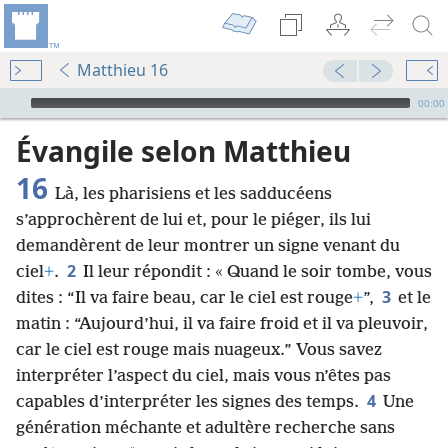
Matthieu 16
Audio Player
00:00
Évangile selon Matthieu
16
Là, les pharisiens et les sadducéens
s’approchèrent de lui et, pour le piéger, ils lui
demandèrent de leur montrer un signe venant du
2
ciel
+
.
Il leur répondit : « Quand le soir tombe, vous
3
dites : “Il va faire beau, car le ciel est rouge
+
”,
et le
matin : “Aujourd’hui, il va faire froid et il va pleuvoir,
car le ciel est rouge mais nuageux.” Vous savez
interpréter l’aspect du ciel, mais vous n’êtes pas
4
capables d’interpréter les signes des temps.
Une
génération méchante et adultère recherche sans