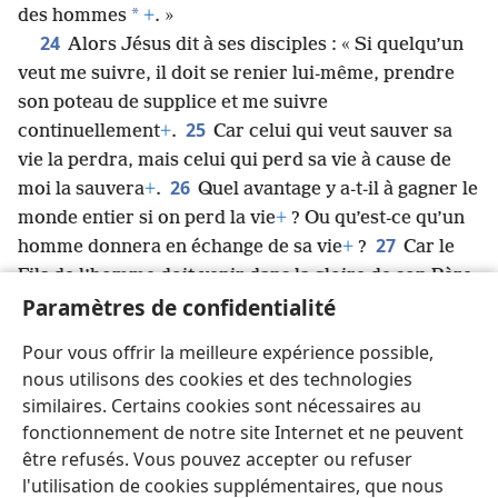
*
des hommes
+
. »
24
Alors Jésus dit à ses disciples : « Si quelqu’un
veut me suivre, il doit se renier lui-même, prendre
son poteau de supplice et me suivre
25
continuellement
+
.
Car celui qui veut sauver sa
vie la perdra, mais celui qui perd sa vie à cause de
26
moi la sauvera
+
.
Quel avantage y a-t-il à gagner le
monde entier si on perd la vie
+
? Ou qu’est-ce qu’un
27
homme donnera en échange de sa vie
+
?
Car le
Fils de l’homme doit venir dans la gloire de son Père
Paramètres de confidentialité
avec ses anges
+
, et il donnera alors à chacun ce qu’il
28
*
mérite
en fonction de sa conduite
+
.
Vraiment,
Pour vous offrir la meilleure expérience possible,
je vous dis que certains de ceux qui sont ici ne
nous utilisons des cookies et des technologies
goûteront pas la mort avant de voir d’abord le Fils de
similaires. Certains cookies sont nécessaires au
l’homme venir dans son royaume
+
. »
fonctionnement de notre site Internet et ne peuvent
être refusés. Vous pouvez accepter ou refuser
l'utilisation de cookies supplémentaires, que nous