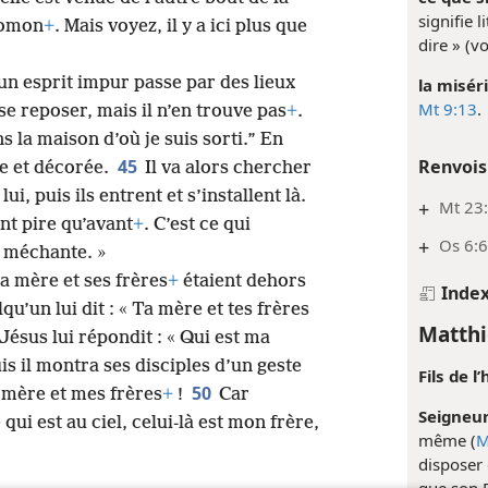
signifie l
lomon
+
. Mais voyez, il y a ici plus que
dire » (v
un esprit impur passe par des lieux
la miséri
Mt 9:13
.
se reposer, mais il n’en trouve pas
+
.
ns la maison d’où je suis sorti.” En
Renvois
45
ée et décorée.
Il va alors chercher
i, puis ils entrent et s’installent là.
+
Mt 23
nt pire qu’avant
+
. C’est ce qui
+
Os 6:6
n méchante. »
sa mère et ses frères
+
étaient dehors
Inde
qu’un lui dit : « Ta mère et tes frères
Matthi
Jésus lui répondit : « Qui est ma
is il montra ses disciples d’un geste
Fils de 
50
a mère et mes frères
+
!
Car
Seigneur
ui est au ciel, celui-là est mon frère,
même (
M
disposer