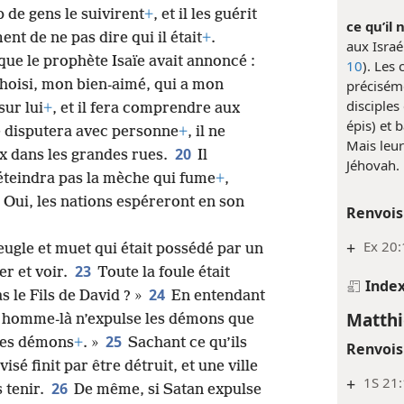
p de gens le suivirent
+
, et il les guérit
ce qu’il 
nt de ne pas dire qui il était
+
.
aux Israé
que le prophète Isaïe avait annoncé :
10
). Les 
choisi, mon bien-aimé, qui a mon
préciséme
disciples
sur lui
+
, et il fera comprendre aux
épis) et 
se disputera avec personne
+
, il ne
Mais leu
20
ix dans les grandes rues.
Il
Jéhovah.
’éteindra pas la mèche qui fume
+
,
Oui, les nations espéreront en son
Renvois
+
Ex 20:
ugle et muet qui était possédé par un
23
er et voir.
Toute la foule était
Inde
24
as le Fils de David ? »
En entendant
Matthi
Cet homme-là n’expulse les démons que
25
des démons
+
. »
Sachant ce qu’ils
Renvois
isé finit par être détruit, et une ville
+
1S 21:
26
 tenir.
De même, si Satan expulse