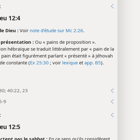
x
eu 12:4
e Dieu :
Voir
note d’étude sur Mc 2:26
.
 présentation :
Ou « pains de proposition ».
ion hébraïque se traduit littéralement par « pain de la
e pain était figurément parlant « présenté » à Jéhovah
de constante (
Ex 25:30
; voir
lexique
et
app. B5
).
30; 40:22, 23
5-9
x
eu 12:5
ctent pas le sabbat :
En ce sens qu’ils considèrent