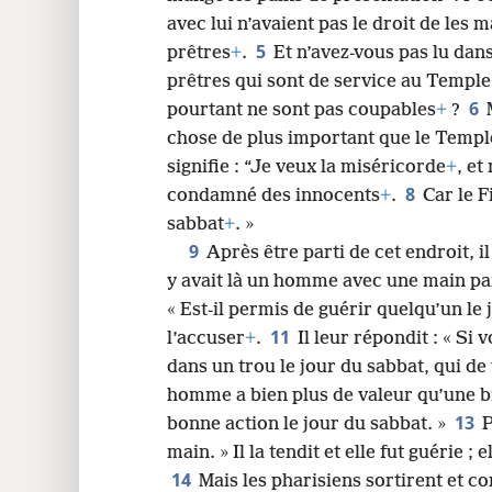
avec lui n’avaient pas le droit de les m
24
5
prêtres
+
.
Et n’avez-vous pas lu dans
prêtres qui sont de service au Temple
32
6
pourtant ne sont pas coupables
+
?
chose de plus important que le Templ
40
signifie : “Je veux la miséricorde
+
, et
8
condamné des innocents
+
.
Car le F
48
sabbat
+
. »
9
Après être parti de cet endroit, i
y avait là un homme avec une main pa
« Est-il permis de guérir quelqu’un le 
11
l’accuser
+
.
Il leur répondit : « Si
dans un trou le jour du sabbat, qui de 
homme a bien plus de valeur qu’une br
13
bonne action le jour du sabbat. »
P
main. » Il la tendit et elle fut guérie 
14
Mais les pharisiens sortirent et c