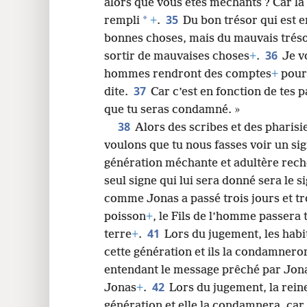
alors que vous êtes méchants ? Car la
35
*
rempli
+
.
Du bon trésor qui est e
bonnes choses, mais du mauvais trésor
36
sortir de mauvaises choses
+
.
Je v
hommes rendront des comptes
+
pour 
37
dite.
Car c’est en fonction de tes 
que tu seras condamné. »
38
Alors des scribes et des pharisie
voulons que tu nous fasses voir un si
génération méchante et adultère rech
seul signe qui lui sera donné sera le 
comme Jonas a passé trois jours et tr
poisson
+
, le Fils de l’homme passera t
41
terre
+
.
Lors du jugement, les habi
cette génération et ils la condamneront
entendant le message prêché par Jon
42
Jonas
+
.
Lors du jugement, la rein
génération et elle la condamnera, car e