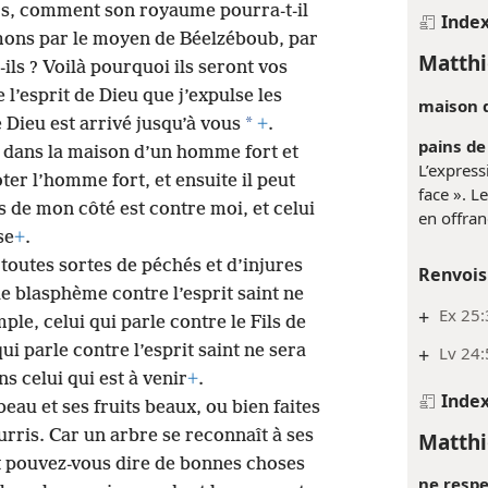
s, comment son royaume pourra-t-il
Inde
démons par le moyen de Béelzéboub, par
Matthi
-ils ? Voilà pourquoi ils seront vos
 l’esprit de Dieu que j’expulse les
maison d
*
Dieu est arrivé jusqu’à vous
+
.
pains de
 dans la maison d’un homme fort et
L’express
oter l’homme fort, et ensuite il peut
face ». L
as de mon côté est contre moi, et celui
en offran
se
+
.
 toutes sortes de péchés et d’injures
Renvois
 blasphème contre l’esprit saint ne
+
Ex 25:
ple, celui qui parle contre le Fils de
qui parle contre l’esprit saint ne sera
+
Lv 24:
s celui qui est à venir
+
.
Inde
beau et ses fruits beaux, ou bien faites
ourris. Car un arbre se reconnaît à ses
Matthi
 pouvez-vous dire de bonnes choses
ne respe