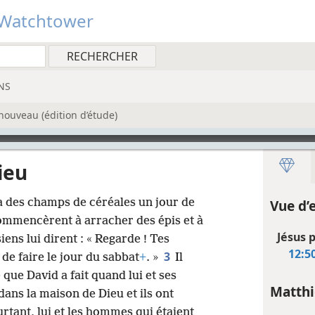
Watchtower
NS
nouveau (édition d’étude)
ieu
a des champs de céréales un jour de
Vue d’
commencèrent à arracher des épis et à
Jésus 
iens lui dirent : « Regarde ! Tes
12:5
3
 de faire le jour du sabbat
+
. »
Il
 que David a fait quand lui et ses
Matthi
 dans la maison de Dieu et ils ont
urtant, lui et les hommes qui étaient