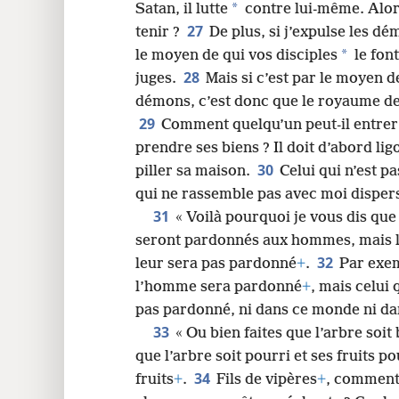
*
Satan, il lutte
contre lui-même. Alor
27
tenir ?
De plus, si j’expulse les 
*
le moyen de qui vos disciples
le font
28
juges.
Mais si c’est par le moyen de
démons, c’est donc que le royaume de 
29
Comment quelqu’un peut-il entrer
prendre ses biens ? Il doit d’abord lig
30
piller sa maison.
Celui qui n’est p
qui ne rassemble pas avec moi disper
31
« Voilà pourquoi je vous dis que
seront pardonnés aux hommes, mais le
32
leur sera pas pardonné
+
.
Par exem
l’homme sera pardonné
+
, mais celui 
pas pardonné, ni dans ce monde ni dan
33
« Ou bien faites que l’arbre soit 
que l’arbre soit pourri et ses fruits p
34
fruits
+
.
Fils de vipères
+
, comment