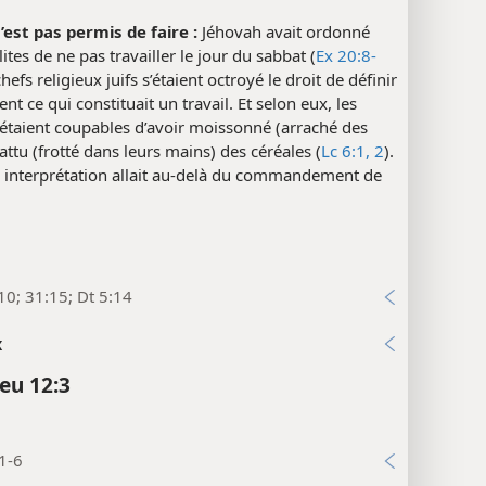
n’est pas permis de faire :
Jéhovah avait ordonné
lites de ne pas travailler le jour du sabbat (
Ex 20:8-
chefs religieux juifs s’étaient octroyé le droit de définir
nt ce qui constituait un travail. Et selon eux, les
 étaient coupables d’avoir moissonné (arraché des
battu (frotté dans leurs mains) des céréales (
Lc 6:1, 2
).
r interprétation allait au-delà du commandement de
10; 31:15; Dt 5:14
x
eu 12:3
1-6