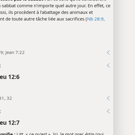
u sabbat comme n’importe quel autre jour. En effet, ce
ussi, ils procèdent à l’abattage des animaux et
ent de toute autre tâche liée aux sacrifices (
Nb 28:9,
9; Jean 7:22
x
eu 12:6
31, 32
x
eu 12:7
gnifie :
Litt. « ce qu’est ». Ici, le mot grec
éstin
(qui