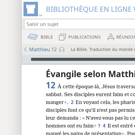
BIBLIOTHÈQUE EN LIGNE 
BIBLE
PUBLICATIONS
RÉUNIO
Matthieu 12
La Bible. Traduction du monde 
Audio Player
u
Évangile selon Matth
12
À cette époque-là, Jésus travers
wt)
sabbat. Ses disciples eurent faim et 
i8)
2
manger
+
.
En voyant cela, les pharis
disciples font ce qu’il n’est pas permis
8
leur demanda : « N’avez-vous pas lu ce
4
hommes ont eu faim
+
?
Il est entré
16
mangé les pains de présentation
+
. Po