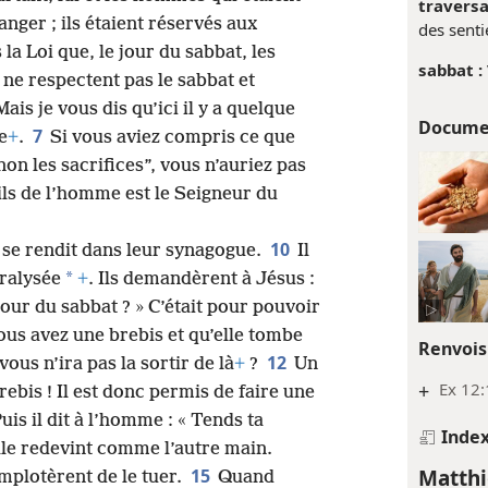
traversa
anger ; ils étaient réservés aux
des senti
 la Loi que, le jour du sabbat, les
sabbat :
 ne respectent pas le sabbat et
Mais je vous dis qu’ici il y a quelque
Docume
7
e
+
.
Si vous aviez compris ce que
 non les sacrifices”, vous n’auriez pas
ils de l’homme est le Seigneur du
10
l se rendit dans leur synagogue.
Il
*
ralysée
+
. Ils demandèrent à Jésus :
jour du sabbat ? » C’était pour pouvoir
 vous avez une brebis et qu’elle tombe
Renvois
12
vous n’ira pas la sortir de là
+
?
Un
+
Ex 12:
ebis ! Il est donc permis de faire une
uis il dit à l’homme : « Tends ta
Inde
; elle redevint comme l’autre main.
Matthi
15
omplotèrent de le tuer.
Quand