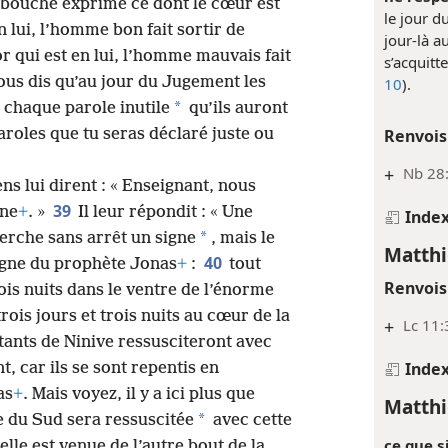
 bouche exprime ce dont le cœur est
le jour d
n lui, l’homme bon fait sortir de
jour-là a
 qui est en lui, l’homme mauvais fait
s’acquitt
ous dis qu’au jour du Jugement les
10
).
*
chaque parole inutile
qu’ils auront
paroles que tu seras déclaré juste ou
Renvois
+
Nb 28:
ns lui dirent : « Enseignant, nous
39
gne
+
. »
Il leur répondit : « Une
Inde
*
erche sans arrêt un signe
, mais le
Matthi
40
signe du prophète Jonas
+
:
tout
Renvois
ois nuits dans le ventre de l’énorme
rois jours et trois nuits au cœur de la
+
Lc 11:
tants de Ninive ressusciteront avec
Inde
, car ils se sont repentis en
as
+
. Mais voyez, il y a ici plus que
Matthi
*
e du Sud sera ressuscitée
avec cette
ce que si
lle est venue de l’autre bout de la