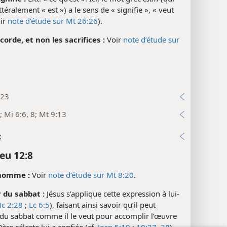
ittéralement « est ») a le sens de « signifie », « veut
oir
note d’étude sur Mt 26:26
).
corde, et non les sacrifices :
Voir
note d’étude sur
:23
; Mi 6:6, 8; Mt 9:13
x
eu 12:8
l’homme :
Voir
note d’étude sur Mt 8:20
.
 du sabbat :
Jésus s’applique cette expression à lui-
c 2:28
;
Lc 6:5
), faisant ainsi savoir qu’il peut
 du sabbat comme il le veut pour accomplir l’œuvre