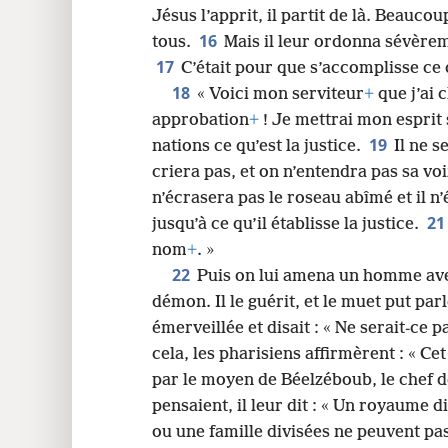
Jésus l’apprit, il partit de là. Beaucou
16
tous.
Mais il leur ordonna sévèreme
17
C’était pour que s’accomplisse ce 
18
« Voici mon serviteur
+
que j’ai 
approbation
+
! Je mettrai mon esprit 
19
nations ce qu’est la justice.
Il ne 
criera pas, et on n’entendra pas sa vo
n’écrasera pas le roseau abîmé et il n
21
jusqu’à ce qu’il établisse la justice.
nom
+
. »
22
Puis on lui amena un homme ave
démon. Il le guérit, et le muet put parl
émerveillée et disait : « Ne serait-ce p
cela, les pharisiens affirmèrent : « 
par le moyen de Béelzéboub, le chef 
pensaient, il leur dit : « Un royaume div
ou une famille divisées ne peuvent pas