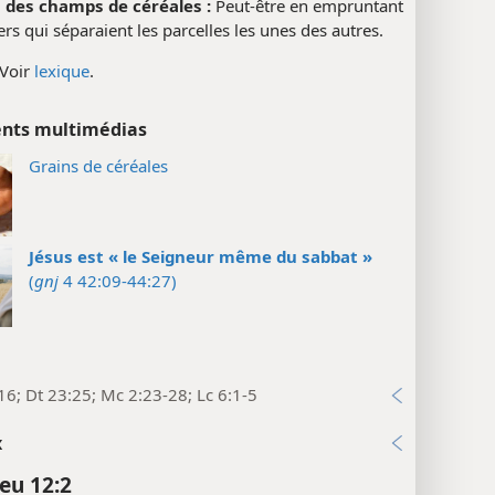
 des champs de céréales :
Peut-être en empruntant
ers qui séparaient les parcelles les unes des autres.
Voir
lexique
.
nts multimédias
Grains de céréales
Jésus est « le Seigneur même du sabbat »
(
gnj
4 42:09-44:27)
16; Dt 23:25; Mc 2:23-28; Lc 6:1-5
x
eu 12:2