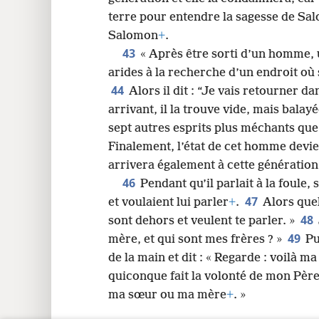
terre pour entendre la sagesse de Sa
Salomon
+
.
43
« Après être sorti d’un homme, 
arides à la recherche d’un endroit où 
44
Alors il dit : “Je vais retourner da
arrivant, il la trouve vide, mais balay
sept autres esprits plus méchants que lu
Finalement, l’état de cet homme devie
arrivera également à cette génératio
46
Pendant qu’il parlait à la foule, 
47
et voulaient lui parler
+
.
Alors quel
48
sont dehors et veulent te parler. »
49
mère, et qui sont mes frères ? »
Pu
de la main et dit : « Regarde : voilà m
quiconque fait la volonté de mon Père q
ma sœur ou ma mère
+
. »