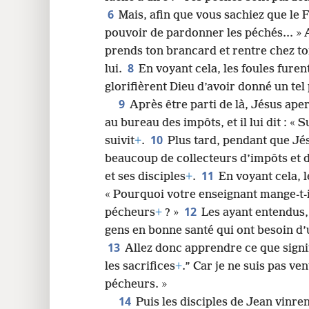
6
Mais, afin que vous sachiez que le F
24
pouvoir de pardonner les péchés... » Al
prends ton brancard et rentre chez to
32
8
lui.
En voyant cela, les foules furent
glorifièrent Dieu d’avoir donné un te
9
Après être parti de là, Jésus ap
au bureau des impôts, et il lui dit : « 
10
suivit
+
.
Plus tard, pendant que Jé
beaucoup de collecteurs d’impôts et 
11
et ses disciples
+
.
En voyant cela, l
« Pourquoi votre enseignant mange-t-i
12
pécheurs
+
? »
Les ayant entendus, 
gens en bonne santé qui ont besoin d
13
Allez donc apprendre ce que signif
les sacrifices
+
.” Car je ne suis pas ve
pécheurs. »
14
Puis les disciples de Jean vinren