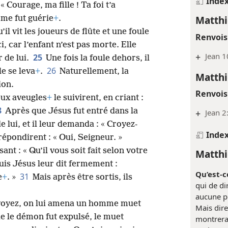
Inde
 « Courage, ma fille ! Ta foi t’a
Matthi
mme fut guérie
+
.
’il vit les joueurs de flûte et une foule
Renvois
ci, car l’enfant n’est pas morte. Elle
+
Jean 1
25
r de lui.
Une fois la foule dehors, il
26
lle se leva
+
.
Naturellement, la
Matthi
ion.
Renvois
eux aveugles
+
le suivirent, en criant :
8
Après que Jésus fut entré dans la
+
Jean 2
 lui, et il leur demanda : « Croyez-
Inde
i répondirent : « Oui, Seigneur. »
sant : « Qu’il vous soit fait selon votre
Matthi
Puis Jésus leur dit fermement :
Qu’est-ce
31
e
+
. »
Mais après être sortis, ils
qui de di
aucune pr
, voyez, on lui amena un homme muet
Mais dire
e le démon fut expulsé, le muet
montrerai