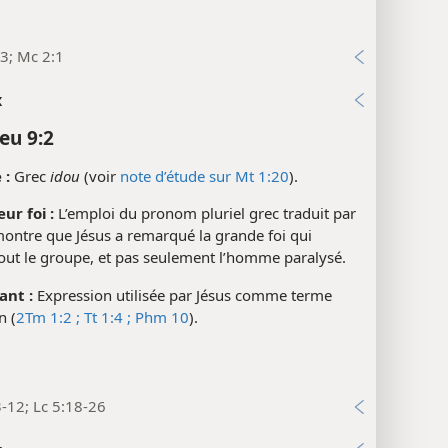
3; Mc 2:1
x
eu 9:2
 :
Grec
idou
(voir
note d’étude sur Mt 1:20
).
ur foi :
L’emploi du pronom pluriel grec traduit par
montre que Jésus a remarqué la grande foi qui
out le groupe, et pas seulement l’homme paralysé.
ant :
Expression utilisée par Jésus comme terme
n (
2Tm 1:2 ;
Tt 1:4 ;
Phm 10
).
-12; Lc 5:18-26