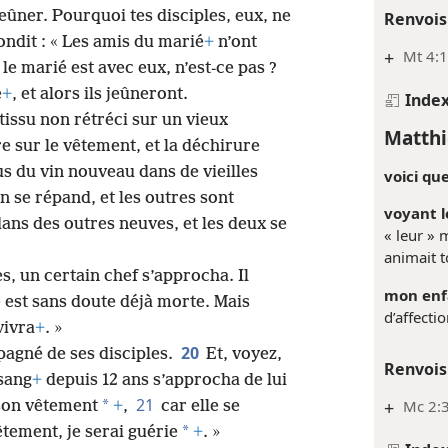
eûner. Pourquoi tes disciples, eux, ne
Renvois
ondit : « Les amis du marié
+
n’ont
+
Mt 4:1
le marié est avec eux, n’est-ce pas ?
é
+
, et alors ils jeûneront.
Inde
issu non rétréci sur un vieux
Matthi
e sur le vêtement, et la déchirure
s du vin nouveau dans de vieilles
voici que
in se répand, et les outres sont
voyant le
ans des outres neuves, et les deux se
« leur » 
animait t
es, un certain chef s’approcha. Il
mon enf
lle est sans doute déjà morte. Mais
d’affectio
vivra
+
. »
20
mpagné de ses disciples.
Et, voyez,
Renvois
sang
+
depuis 12 ans s’approcha de lui
21
+
Mc 2:3
*
son vêtement
+
,
car elle se
*
êtement, je serai guérie
+
. »