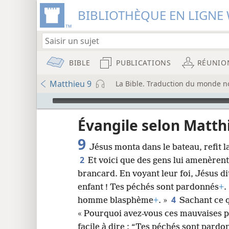
BIBLIOTHÈQUE EN LIGNE 
BIBLE
PUBLICATIONS
RÉUNIO
Matthieu 9
La Bible. Traduction du monde no
Audio Player
u
Évangile selon Matth
9
Jésus monta dans le bateau, refit la
wt)
2
Et voici que des gens lui amenèren
i8)
brancard. En voyant leur foi, Jésus di
enfant ! Tes péchés sont pardonnés
+
.
8
4
homme blasphème
+
. »
Sachant ce q
« Pourquoi avez-vous ces mauvaises 
16
facile à dire : “Tes péchés sont pard