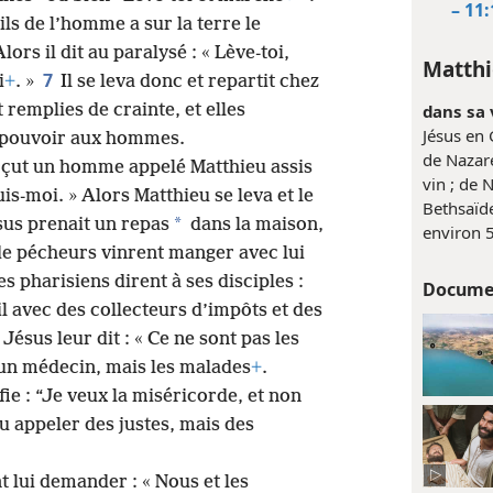
– 11:
ils de l’homme a sur la terre le
ors il dit au paralysé : « Lève-toi,
Matthi
7
i
+
. »
Il se leva donc et repartit chez
 remplies de crainte, et elles
dans sa v
Jésus en 
l pouvoir aux hommes.
de Nazare
erçut un homme appelé Matthieu assis
vin ; de N
Suis-moi. » Alors Matthieu se leva et le
Bethsaïde
*
sus prenait un repas
dans la maison,
environ 
de pécheurs vinrent manger avec lui
es pharisiens dirent à ses disciples :
Docume
l avec des collecteurs d’impôts et des
Jésus leur dit : « Ce ne sont pas les
’un médecin, mais les malades
+
.
ie : “Je veux la miséricorde, et non
nu appeler des justes, mais des
t lui demander : « Nous et les