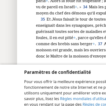
parla
+
. Alors la foule fut stupéfaite ; 
34
vu de pareil en Israël
+
. »
Mais les 
moyen du chef des démons qu’il expu
35
Et Jésus faisait le tour de toutes l
enseignait dans les synagogues, prêc
guérissait toutes sortes de maladies 
foules, il en eut pitié
+
, parce qu’elles
37
comme des brebis sans berger
+
.
A
moisson est grande, mais les ouvrier
donc le Maître de la moisson d’envoy
Paramètres de confidentialité
Pour vous offrir la meilleure expérience possi
Copyright
© 2026 Watch Tower Bible and Tract Society
fonctionnement de notre site Internet et ne p
utilisons uniquement pour améliorer votre ex
savoir plus, lisez les
Règles mondiales d’utilis
en vous rendant sur la page des
Règles de con