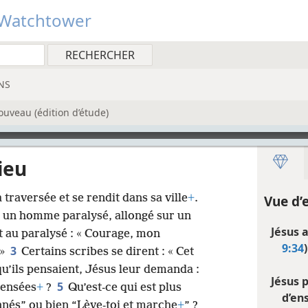
Watchtower
NS
uveau (édition d’étude)
ieu
 traversée et se rendit dans sa ville
+
.
Vue d’
t un homme paralysé, allongé sur un
Jésus 
t au paralysé : « Courage, mon
9:34
)
3
 »
Certains scribes se dirent : « Cet
u’ils pensaient, Jésus leur demanda :
Jésus 
5
pensées
+
?
Qu’est-ce qui est plus
d’en
onnés” ou bien “Lève-toi et marche
+
” ?