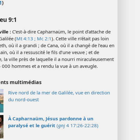
1
)
eu 9:1
ille :
C’est-à-dire Capharnaüm, le point d’attache de
Galilée (
Mt 4:13 ;
Mc 2:1
). Cette ville n’était pas loin
th, où il a grandi ; de Cana, où il a changé de l’eau en
aïn, où il a ressuscité le fils d’une veuve ; et de
, la ville près de laquelle il a nourri miraculeusement
5 000 hommes et a rendu la vue à un aveugle.
nts multimédias
Rive nord de la mer de Galilée, vue en direction
du nord-ouest
À Capharnaüm, Jésus pardonne à un
paralysé et le guérit
(
gnj
4 17:26-22:28)