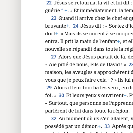
22
Jésus se retourna, la vit et lui dit :
*
guérie
+
. » Et immédiatement, la fe
23
Quand il arriva chez le chef et qu
24
bruyante
+
,
Jésus dit : « Sortez d’i
dort
+
. » Mais ils se mirent à se moque
entra. Il prit la main de l’enfant
+
, et e
nouvelle se répandit dans toute la rég
27
Alors que Jésus partait de là, d
2
« Aie pitié de nous, Fils de David ! »
maison, les aveugles s’approchèrent de
vous que je peux faire cela
+
? » Ils lu
29
Alors il leur toucha les yeux, en di
30
foi. »
Et leurs yeux s’ouvrirent
+
. 
« Surtout, que personne ne l’apprenn
parlèrent de lui dans toute la région.
32
Au moment où ils s’en allaient
33
possédé par un démon
+
.
Après qu