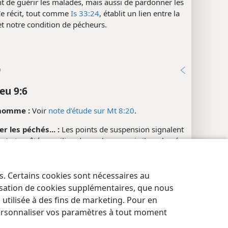
 de guérir les malades, mais aussi de pardonner les
Ce récit, tout comme
Is 33:24
, établit un lien entre la
t notre condition de pécheurs.
9
eu 9:6
l’homme :
Voir
note d’étude sur Mt 8:20
.
r les péchés... :
Les points de suspension signalent
 s’est arrêté au milieu de sa phrase, puis il a achevé
stration de manière magistrale en guérissant
ment l’homme paralysé.
es. Certains cookies sont nécessaires au
res de confidentialité
Se connecter
JW.ORG
lisation de cookies supplémentaires, que nous
tilisée à des fins de marketing. Pour en
0, 11; Lc 5:24; Jean 5:8
ersonnaliser vos paramètres à tout moment