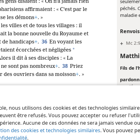
seulement
les gens disaient : « On n’a jamais rien
péchés. 
pharisiens affirmaient : « C’est par le
maladie e
lse les démons
+
. »
es villes et de tous les villages : il
Renvois
hait la bonne nouvelle du Royaume et
36
et de handicaps
+
.
En voyant les
+
Mc 2:
*
 étaient écorchées et négligées
Matthi
lors il dit à ses disciples : « La
38
s ne sont pas nombreux
+
.
Priez
Fils de 
er des ouvriers dans sa moisson
+
. »
pardonne
que Jésus
sa démon
publique
ble, nous utilisons des cookies et des technologies similair
 of Pennsylvania
Conditions d’utilisation
Règles de confidentialité
Paramèt
euvent être refusés. Vous pouvez accepter ou refuser l'uti
Renvois
périence. Aucune de ces données ne sera jamais vendue ou u
+
Mc 2:1
ation des cookies et technologies similaires
. Vous pouvez p
fidentialité
.