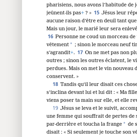
pharisiens, nous avons l’habitude de j
15
jeûnent-ils pas
+
? »
Jésus leur rép
aucune raison d’être en deuil tant que 
Mais un jour, le marié leur sera enlev
16
Personne ne coud un morceau de t
*
vêtement
; sinon le morceau neuf tir
17
s’agrandit
+
.
On ne met pas non plu
outres ; sinon les outres éclatent, le v
perdues. Mais on met le vin nouveau d
conservent. »
18
Tandis qu’il leur disait ces chos
s’inclina devant lui et lui dit : « Ma fi
viens poser ta main sur elle, et elle re
19
Jésus se leva et le suivit, acco
une femme qui souffrait de pertes de 
*
par-derrière et toucha la frange
de 
disait : « Si seulement je touche son v