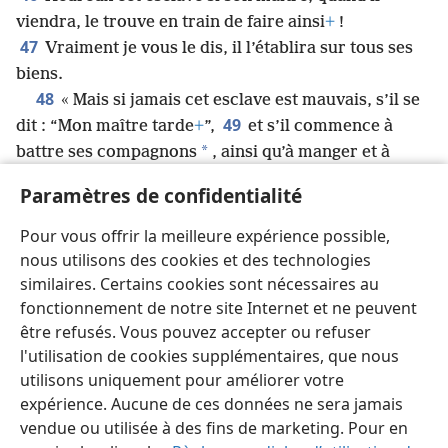
viendra, le trouve en train de faire ainsi
+
!
47
Vraiment je vous le dis, il l’établira sur tous ses
biens.
48
« Mais si jamais cet esclave est mauvais, s’il se
49
dit : “Mon maître tarde
+
”,
et s’il commence à
*
battre ses compagnons
, ainsi qu’à manger et à
50
boire avec les ivrognes,
le maître de cet esclave
Paramètres de confidentialité
viendra un jour où il ne l’attend pas et à une heure
51
qu’il ne connaît pas
+
,
il le punira très sévèrement
Pour vous offrir la meilleure expérience possible,
et le mettra avec les hypocrites. Là, il pleurera et
nous utilisons des cookies et des technologies
grincera des dents
+
.
similaires. Certains cookies sont nécessaires au
fonctionnement de notre site Internet et ne peuvent
être refusés. Vous pouvez accepter ou refuser
l'utilisation de cookies supplémentaires, que nous
utilisons uniquement pour améliorer votre
Français
Partager
Préférences
expérience. Aucune de ces données ne sera jamais
Copyright
© 2026 Watch Tower Bible and Tract Society of Pennsylvania
vendue ou utilisée à des fins de marketing. Pour en
Conditions d’utilisation
Règles de confidentialité