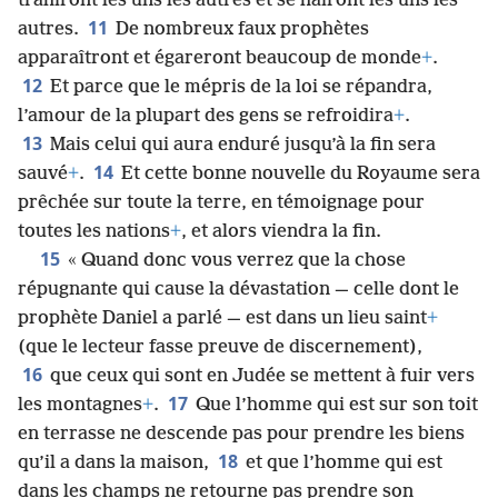
trahiront les uns les autres et se haïront les uns les
11
autres.
De nombreux faux prophètes
apparaîtront et égareront beaucoup de monde
+
.
12
Et parce que le mépris de la loi se répandra,
l’amour de la plupart des gens se refroidira
+
.
13
Mais celui qui aura enduré jusqu’à la fin sera
14
sauvé
+
.
Et cette bonne nouvelle du Royaume sera
prêchée sur toute la terre, en témoignage pour
toutes les nations
+
, et alors viendra la fin.
15
« Quand donc vous verrez que la chose
répugnante qui cause la dévastation — celle dont le
prophète Daniel a parlé — est dans un lieu saint
+
(que le lecteur fasse preuve de discernement),
16
que ceux qui sont en Judée se mettent à fuir vers
17
les montagnes
+
.
Que l’homme qui est sur son toit
en terrasse ne descende pas pour prendre les biens
18
qu’il a dans la maison,
et que l’homme qui est
dans les champs ne retourne pas prendre son