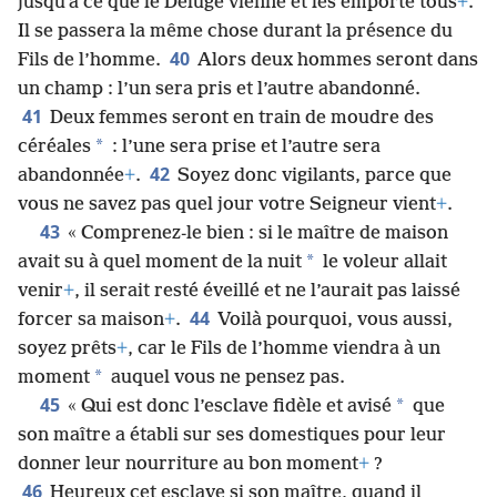
jusqu’à ce que le Déluge vienne et les emporte tous
+
.
Il se passera la même chose durant la présence du
40
Fils de l’homme.
Alors deux hommes seront dans
un champ : l’un sera pris et l’autre abandonné.
41
Deux femmes seront en train de moudre des
*
céréales
: l’une sera prise et l’autre sera
42
abandonnée
+
.
Soyez donc vigilants, parce que
vous ne savez pas quel jour votre Seigneur vient
+
.
43
« Comprenez-le bien : si le maître de maison
*
avait su à quel moment de la nuit
le voleur allait
venir
+
, il serait resté éveillé et ne l’aurait pas laissé
44
forcer sa maison
+
.
Voilà pourquoi, vous aussi,
soyez prêts
+
, car le Fils de l’homme viendra à un
*
moment
auquel vous ne pensez pas.
45
*
« Qui est donc l’esclave fidèle et avisé
que
son maître a établi sur ses domestiques pour leur
donner leur nourriture au bon moment
+
?
46
Heureux cet esclave si son maître, quand il