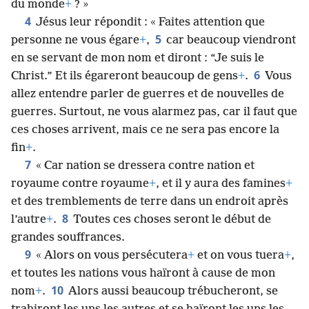
du monde
+
? »
4
Jésus leur répondit : « Faites attention que
5
personne ne vous égare
+
,
car beaucoup viendront
en se servant de mon nom et diront : “Je suis le
6
Christ.” Et ils égareront beaucoup de gens
+
.
Vous
allez entendre parler de guerres et de nouvelles de
guerres. Surtout, ne vous alarmez pas, car il faut que
ces choses arrivent, mais ce ne sera pas encore la
fin
+
.
7
« Car nation se dressera contre nation et
royaume contre royaume
+
, et il y aura des famines
+
et des tremblements de terre dans un endroit après
8
l’autre
+
.
Toutes ces choses seront le début de
grandes souffrances.
9
« Alors on vous persécutera
+
et on vous tuera
+
,
et toutes les nations vous haïront à cause de mon
10
nom
+
.
Alors aussi beaucoup trébucheront, se