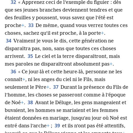
32
« Apprenez ceci de l’exemple du figuier : dès
que ses jeunes branches deviennent tendres et que
des feuilles y poussent, vous savez que l’été est
33
proche
+
.
De même, quand vous verrez toutes ces
choses, sachez qu’il est proche, à la porte
+
.
34
Vraiment je vous le dis, cette génération ne
disparaîtra pas, non, sans que toutes ces choses
35
arrivent.
Le ciel et la terre disparaîtront, mais
mes paroles ne disparaîtront absolument pas
+
.
36
« Ce jour-là et cette heure-là, personne ne les
connaît
+
, ni les anges du ciel ni le Fils, mais
37
seulement le Père
+
.
Durant la présence du Fils de
l’homme, les choses se passeront comme à l’époque
38
de Noé
+
.
Avant le Déluge, les gens mangeaient et
buvaient, les hommes se mariaient et les femmes
étaient données en mariage, jusqu’au jour où Noé est
39
entré dans l’arche
+
;
et ils n’ont pas été attentifs,