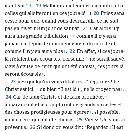
19
*
manteau
+
.
Malheur aux femmes enceintes et à
20
celles qui allaiteront en ces jours-là
+
!
Priez sans
cesse pour que, quand vous devrez fuir, ce ne soit
21
pas en hiver ni un jour de sabbat.
Car alors il y
*
aura une grande tribulation
+
comme il n’y en a
jamais eu depuis le commencement du monde et
22
comme il n’y en aura plus
+
.
En effet, si ces jours-
*
là n’étaient pas écourtés, personne
ne serait sauvé.
Mais à cause de ceux qui ont été choisis, ces jours-là
seront écourtés
+
.
23
« Si quelqu’un vous dit alors : “Regardez ! Le
Christ est ici
+
” ou bien “Il est là !”, ne le croyez pas
+
.
24
Car de faux Christs et de faux prophètes
+
apparaîtront et accompliront de grands miracles et
des choses prodigieuses pour égarer
+
, si possible,
25
même ceux qui ont été choisis.
Voyez ! Je vous ai
26
prévenus.
Si donc on vous dit : “Regardez ! Il est