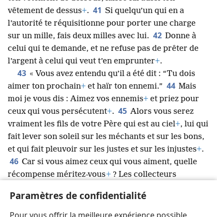
41
vêtement de dessus
+
.
Si quelqu’un qui en a
l’autorité te réquisitionne pour porter une charge
42
sur un mille, fais deux milles avec lui.
Donne à
celui qui te demande, et ne refuse pas de prêter de
l’argent à celui qui veut t’en emprunter
+
.
43
« Vous avez entendu qu’il a été dit : “Tu dois
44
aimer ton prochain
+
et haïr ton ennemi.”
Mais
moi je vous dis : Aimez vos ennemis
+
et priez pour
45
ceux qui vous persécutent
+
.
Alors vous serez
vraiment les fils de votre Père qui est au ciel
+
, lui qui
fait lever son soleil sur les méchants et sur les bons,
et qui fait pleuvoir sur les justes et sur les injustes
+
.
46
Car si vous aimez ceux qui vous aiment, quelle
récompense méritez-vous
+
? Les collecteurs
47
d’impôts n’en font-ils pas autant ?
Et si vous ne
Paramètres de confidentialité
saluez que vos frères, que faites-vous
d’extraordinaire ? Les gens des nations n’en font-ils
Pour vous offrir la meilleure expérience possible,