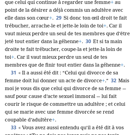
que celui qui continue à regarder une femme
+
au
point de la désirer a déjà commis un adultère avec
29
elle dans son cœur
+
.
Si donc ton œil droit te fait
trébucher, arrache-le et jette-le loin de toi
+
. Car il
vaut mieux perdre un seul de tes membres que d’être
30
jeté tout entier dans la géhenne
+
.
Et si ta main
droite te fait trébucher, coupe-la et jette-la loin de
toi
+
. Car il vaut mieux perdre un seul de tes
membres que de finir tout entier dans la géhenne
+
.
31
« Il a aussi été dit : “Celui qui divorce de sa
32
femme doit lui donner un acte de divorce
+
.”
Mais
moi je vous dis que celui qui divorce de sa femme —
sauf pour cause d’acte sexuel immoral — lui fait
courir le risque de commettre un adultère ; et celui
qui se marie avec une femme divorcée se rend
coupable d’adultère
+
.
33
« Vous avez aussi entendu qu’il a été dit à vos