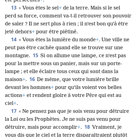
été persécutés
+
.
13
« Vous êtes le sel
+
de la terre. Mais si le sel
perd sa force, comment va-t-il retrouver son pouvoir
de saler ? Il ne sert plus à rien ; il n’est bon qu’à être
jeté dehors
+
pour être piétiné.
14
« Vous êtes la lumière du monde
+
. Une ville ne
peut pas être cachée quand elle se trouve sur une
15
montagne.
Si on allume une lampe, ce n’est pas
pour la mettre sous un panier, mais sur un porte-
lampe ; et elle éclaire tous ceux qui sont dans la
16
maison
+
.
De même, que votre lumière brille
devant les hommes
+
pour qu’ils voient vos belles
actions
+
et rendent gloire à votre Père qui est au
ciel
+
.
17
« Ne pensez pas que je sois venu pour détruire
la Loi ou les Prophètes. Je ne suis pas venu pour
18
détruire, mais pour accomplir
+
.
Vraiment, je
vous dis que le ciel et la terre disparaîtraient plutôt