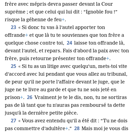
frère avec mépris devra passer devant la Cour
suprême ; et que celui qui lui dit : “Ignoble fou !”
risque la géhenne de feu
+
.
23
« Si donc tu vas à l’autel apporter ton
offrande
+
et que là tu te souviennes que ton frère a
24
quelque chose contre toi,
laisse ton offrande là,
devant l’autel, et repars. Fais d’abord la paix avec ton
frère, puis retourne présenter ton offrande
+
.
25
« Si tu as un litige avec quelqu’un, mets-toi vite
d’accord avec lui pendant que vous allez au tribunal,
de peur qu’il ne porte l’affaire devant le juge, que le
juge ne te livre au garde et que tu ne sois jeté en
26
prison
+
.
Vraiment je te le dis, non, tu ne sortiras
pas de là tant que tu n’auras pas remboursé ta dette
jusqu’à la dernière petite pièce.
27
« Vous avez entendu qu’il a été dit : “Tu ne dois
28
pas commettre d’adultère
+
.”
Mais moi je vous dis