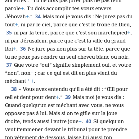
ancêtres : “Tu ne dois pas jurer puis ne pas tenir
parole
+
. Tu dois accomplir tes vœux envers
34
Jéhovah
+
.”
Mais moi je vous dis : Ne jurez pas du
tout
+
, ni par le ciel, parce que c’est le trône de Dieu,
35
ni par la terre, parce que c’est son marchepied
+
,
ni par Jérusalem, parce que c’est la ville du grand
36
Roi
+
.
Ne jure pas non plus sur ta tête, parce que
tu ne peux pas rendre un seul cheveu blanc ou noir.
37
Que votre “oui” signifie simplement oui, et votre
“non”, non
+
; car ce qui est dit en plus vient du
*
méchant
+
.
38
« Vous avez entendu qu’il a été dit : “Œil pour
39
œil et dent pour dent
+
.”
Mais moi je vous dis :
Quand quelqu’un est méchant avec vous, ne vous
opposez pas à lui. Mais si on te gifle sur la joue
40
droite, tends aussi l’autre joue
+
.
Si quelqu’un
veut t’emmener devant le tribunal pour te prendre
ton vêtement de dessous, laisse-lui aussi ton