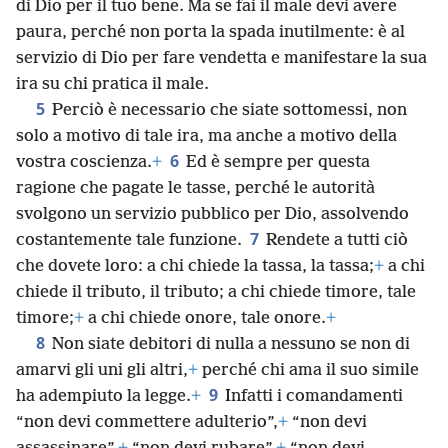
di Dio per il tuo bene. Ma se fai il male devi avere
paura, perché non porta la spada inutilmente: è al
servizio di Dio per fare vendetta e manifestare la sua
ira su chi pratica il male.
5
Perciò è necessario che siate sottomessi, non
solo a motivo di tale ira, ma anche a motivo della
6
vostra coscienza.
+
Ed è sempre per questa
ragione che pagate le tasse, perché le autorità
svolgono un servizio pubblico per Dio, assolvendo
7
costantemente tale funzione.
Rendete a tutti ciò
che dovete loro: a chi chiede la tassa, la tassa;
+
a chi
chiede il tributo, il tributo; a chi chiede timore, tale
timore;
+
a chi chiede onore, tale onore.
+
8
Non siate debitori di nulla a nessuno se non di
amarvi gli uni gli altri,
+
perché chi ama il suo simile
9
ha adempiuto la legge.
+
Infatti i comandamenti
“non devi commettere adulterio”,
+
“non devi