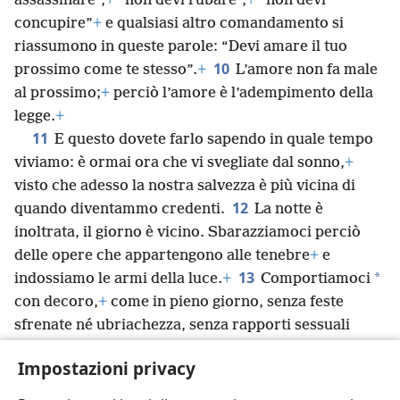
assassinare”,
+
“non devi rubare”,
+
“non devi
concupire”
+
e qualsiasi altro comandamento si
riassumono in queste parole: “Devi amare il tuo
10
prossimo come te stesso”.
+
L’amore non fa male
al prossimo;
+
perciò l’amore è l’adempimento della
legge.
+
11
E questo dovete farlo sapendo in quale tempo
viviamo: è ormai ora che vi svegliate dal sonno,
+
visto che adesso la nostra salvezza è più vicina di
12
quando diventammo credenti.
La notte è
inoltrata, il giorno è vicino. Sbarazziamoci perciò
delle opere che appartengono alle tenebre
+
e
13
*
indossiamo le armi della luce.
+
Comportiamoci
con decoro,
+
come in pieno giorno, senza feste
sfrenate né ubriachezza, senza rapporti sessuali
immorali né comportamenti sfrontati,
+
senza liti né
Impostazioni privacy
14
gelosie.
+
Piuttosto rivestitevi del Signore Gesù
*
Cristo
+
e non pensate
a come soddisfare i desideri