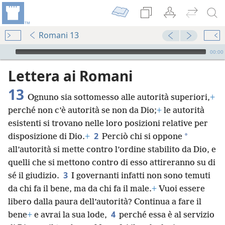
Romani 13
Audio Player
00:00
Lettera ai Romani
13
Ognuno sia sottomesso alle autorità superiori,
+
perché non c’è autorità se non da Dio;
+
le autorità
esistenti si trovano nelle loro posizioni relative per
2
*
disposizione di Dio.
+
Perciò chi si oppone
all’autorità si mette contro l’ordine stabilito da Dio, e
quelli che si mettono contro di esso attireranno su di
3
sé il giudizio.
I governanti infatti non sono temuti
da chi fa il bene, ma da chi fa il male.
+
Vuoi essere
libero dalla paura dell’autorità? Continua a fare il
4
bene
+
e avrai la sua lode,
perché essa è al servizio