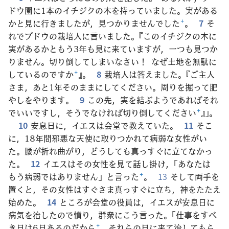
ドウ園に1本のイチジクの木を持っていました。実がある
かと見に行きましたが，見つかりませんでした
+
。
7
そ
れでブドウの栽培人に言いました。『このイチジクの木に
実があるかともう3年も見に来ていますが，一つも見つか
りません。切り倒してしまいなさい！ なぜ土地を無駄に
しているのですか
+
』。
8
栽培人は答えました。『ご主人
さま，あと1年そのままにしてください。周りを掘って肥
やしをやります。
9
この先，実を結ぶようであればそれ
でいいですし，そうでなければ切り倒してください
+
』」。
10
安息日に，イエスは会堂で教えていた。
11
そこ
に，18年間邪悪な天使に取りつかれて病弱な女性がい
た。腰が折れ曲がり，どうしても真っすぐに立てなかっ
た。
12
イエスはその女性を見て話し掛け，「あなたは
もう病弱ではありません」と言った
+
。
13
そして両手を
置くと，その女性はすぐさま真っすぐに立ち，神をたたえ
始めた。
14
ところが会堂の役員は，イエスが安息日に
病気を治したので憤り，群衆にこう言った。「仕事をすべ
き日は6日あるのだから
+
，それらの日に来て治してもら