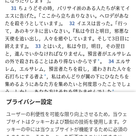
になったりします
+
」。
31
ちょうどその時，パリサイ派のある人たちが来てイ
エスに告げた。「ここから立ち去りなさい。ヘロデがあな
たを殺そうとしています」。
32
イエスは言った。「行っ
て，あのキツネに言いなさい。『私は今日と明日，邪悪な
天使を追い出し，人々を癒やしています。そして3日目に
終えます』。
33
とはいえ，私は今日，明日，その翌日
と，進んでいかなければなりません。預言者がエルサレム
の外で殺されることはあり得ないからです
+
。
34
エルサ
レム，エルサレム，預言者たちを殺し，遣わされた人々を
石打ちにする者よ
+
，私はめんどりが翼の下にひなたちを
集めるようにあなた方を集めたいと何度思ったことでしょ
う。しかし，あなた方はそれを望みませんでした
+
。
35
聞きなさい，あなた方の家は見捨てられます
+
。あな
プライバシー設定
た方に言いますが，あなた方は，『エホバの名によって来
ユーザーの利便性を可能な限り向上させるため，当ウェ
る方が祝福されますように
+
！』と言う時まで，決して私
ブサイトはクッキーおよび類似の技術を使用します。ク
を見ることはありません」。
ッキーの中には当ウェブサイトが機能するために必須の