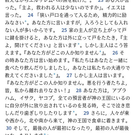
った。「主よ，救われる人は少ないのですか」。イエスは
言った。
24
「狭い戸口を通って入るため，精力的に励
みなさい
+
。あなた方に言いますが，入ろうとしても入れ
ない人が多いからです。
25
家の主人が立ち上がって戸
に鍵を掛けると，あなた方は外に立って戸をたたき，『主
よ，開けてください』と言います
+
。しかし主人はこう答
えます。『あなた方がどこの人か知りません
+
』。
26
そ
の時あなた方は言い始めます。『私たちはあなたと一緒に
食べたり飲んだりしましたし，あなたは私たちの大通りで
教えてくださいました
+
』。
27
しかし主人は言います。
『あなた方がどこの人か知りません。悪を行う者たちよ，
皆，私から離れ去りなさい！』
28
あなた方は，アブラ
ハム，イサク，ヤコブ，全ての預言者が神の王国にいるの
に自分が外に放り出されているのを見る時，そこで泣き悲
しんだり歯ぎしりしたりします
+
。
29
さらに，人々が東
や西から，北や南から来て，神の王国で食卓に着きます。
30
そして，最後の人が最初になったり，最初の人が最後