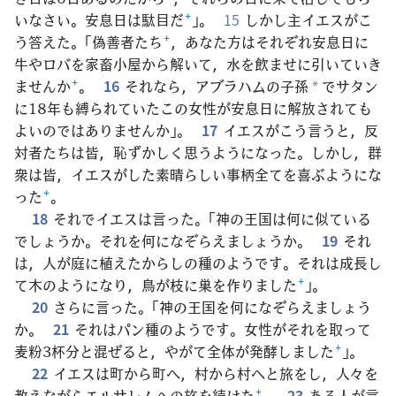
いなさい。安息日は駄目だ
+
」。
15
しかし主イエスがこ
う答えた。「偽善者たち
+
，あなた方はそれぞれ安息日に
牛やロバを家畜小屋から解いて，水を飲ませに引いていき
ませんか
+
。
16
それなら，アブラハムの子孫
でサタン
*
に18年も縛られていたこの女性が安息日に解放されても
よいのではありませんか」。
17
イエスがこう言うと，反
対者たちは皆，恥ずかしく思うようになった。しかし，群
衆は皆，イエスがした素晴らしい事柄全てを喜ぶようにな
った
+
。
18
それでイエスは言った。「神の王国は何に似ている
でしょうか。それを何になぞらえましょうか。
19
それ
は，人が庭に植えたからしの種のようです。それは成長し
て木のようになり，鳥が枝に巣を作りました
+
」。
20
さらに言った。「神の王国を何になぞらえましょう
か。
21
それはパン種のようです。女性がそれを取って
麦粉3杯分と混ぜると，やがて全体が発酵しました
+
」。
22
イエスは町から町へ，村から村へと旅をし，人々を
教えながらエルサレムへの旅を続けた
+
。
23
ある人が言