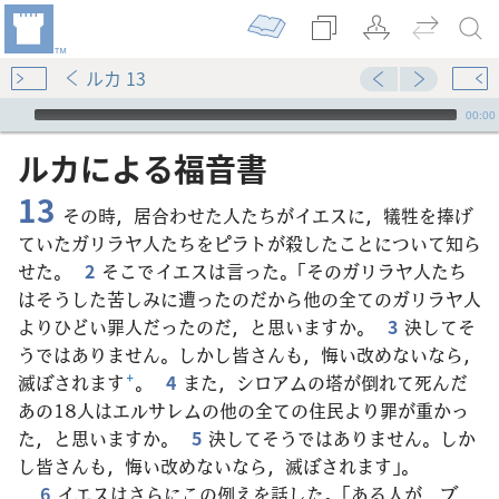
ルカ 13
Audio Player
00:00
ルカ​に​よる​福音​書
13
その時，居合わせた人たちがイエスに，犠牲を捧げ
ていたガリラヤ人たちをピラトが殺したことについて知ら
せた。
2
そこでイエスは言った。「そのガリラヤ人たち
はそうした苦しみに遭ったのだから他の全てのガリラヤ人
よりひどい罪人だったのだ，と思いますか。
3
決してそ
うではありません。しかし皆さんも，悔い改めないなら，
滅ぼされます
+
。
4
また，シロアムの塔が倒れて死んだ
あの18人はエルサレムの他の全ての住民より罪が重かっ
た，と思いますか。
5
決してそうではありません。しか
し皆さんも，悔い改めないなら，滅ぼされます」。
6
イエスはさらにこの例えを話した。「ある人が，ブ