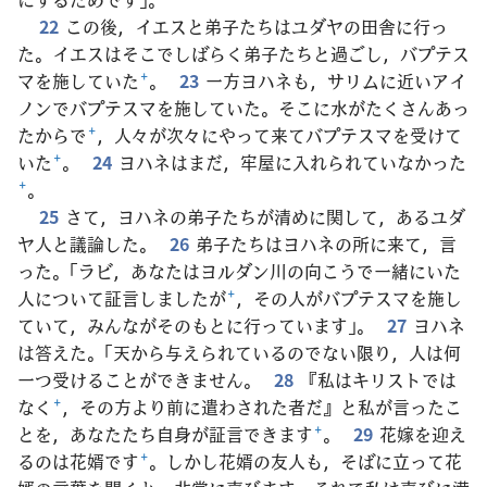
22
この後，イエスと弟子たちはユダヤの田舎に行っ
た。イエスはそこでしばらく弟子たちと過ごし，バプテス
マを施していた
+
。
23
一方ヨハネも，サリムに近いアイ
ノンでバプテスマを施していた。そこに水がたくさんあっ
たからで
+
，人々が次々にやって来てバプテスマを受けて
いた
+
。
24
ヨハネはまだ，牢屋に入れられていなかった
+
。
25
さて，ヨハネの弟子たちが清めに関して，あるユダ
ヤ人と議論した。
26
弟子たちはヨハネの所に来て，言
った。「ラビ，あなたはヨルダン川の向こうで一緒にいた
人について証言しましたが
+
，その人がバプテスマを施し
ていて，みんながそのもとに行っています」。
27
ヨハネ
は答えた。「天から与えられているのでない限り，人は何
一つ受けることができません。
28
『私はキリストでは
なく
+
，その方より前に遣わされた者だ』と私が言ったこ
とを，あなたたち自身が証言できます
+
。
29
花嫁を迎え
るのは花婿です
+
。しかし花婿の友人も，そばに立って花