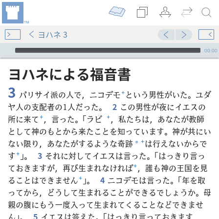
ヨハネ 3
Audio Player
00:00
ヨハネ​に​よる​福音​書
3
パリサイ派の人で，ニコデモ
+
という男性がいた。ユダ
ヤ人の支配者の1人だった。
2
この男性が夜にイエスの
所に来て
+
，言った。「ラビ
+
，私たちは，あなたが教師
として神のもとから来たことを知っています。神が共にい
ない限り，あなたがするような奇跡
+
は行えないからで
*
す
+
」。
3
それに対してイエスは言った。「はっきり言っ
ておきますが，再び生まれなければ
+
，誰も神の王国を見
ることはできません
+
」。
4
ニコデモは言った。「年を取
ってから，どうして生まれることができるでしょうか。母
親の腹にもう一度入って生まれてくることなどできませ
ん」。
5
イエスは答えた。「はっきり言っておきます