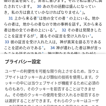
婿の言葉を聞くと，非常に喜びます。それで私は喜びに満
たされています。
30
あの方の活動は盛んになってい
き，私の方は衰えていかなければなりません
+
」。
31
上から来る者
+
は他の全ての者
の上にいる。地か
*
らの者は，地からの者なので地の事柄を話す。天から来る
者は他の全ての者の上にいる
+
。
32
その者は見聞きした
ことを証言するが
+
，誰もその証言を受け入れない
+
。
33
彼の証言を受け入れた人は，神が真実を語る方である
ことを認めたのである
+
。
34
神が遣わした者は神が言っ
たことを話すのであり
+
，神は聖なる力を惜しみながら
与えたりはしない。
35
父は子を愛していて
+
，全ての
*
プライバシー設定
ものを子に委ねた
+
。
36
子に信仰を抱く人は永遠の命を
ユーザーの利便性を可能な限り向上させるため，当ウェ
受ける
+
。子に従わない人は命を得ず
+
，神の憤りがその
ブサイトはクッキーおよび類似の技術を使用します。ク
人の上にとどまる
+
。
ッキーの中には当ウェブサイトが機能するために必須の
ものもあり，そのクッキーを拒否することはできませ
ん。その他のクッキーの使用を受け入れるか拒否するか
は選択することができます。それらのクッキーはユーザ
日本語
シェアする
設定