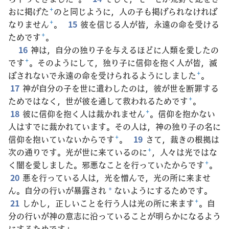
おに掲げた
+
のと同じように，人の子も掲げられなければ
なりません
+
。
15
彼を信じる人が皆，永遠の命を受ける
ためです
+
。
16
神は，自分の独り子を与えるほどに人類を愛したの
です
+
。そのようにして，独り子に信仰を抱く人が皆，滅
ぼされないで永遠の命を受けられるようにしました
+
。
17
神が自分の子を世に遣わしたのは，彼が世を断罪する
ためではなく，世が彼を通して救われるためです
+
。
18
彼に信仰を抱く人は裁かれません
+
。信仰を抱かない
人はすでに裁かれています。その人は，神の独り子の名に
信仰を抱いていないからです
+
。
19
さて，裁きの根拠は
次の通りです。光が世に来ているのに
+
，人々は光ではな
く闇を愛しました。邪悪なことを行っていたからです
+
。
20
悪を行っている人は，光を憎んで，光の所に来ませ
ん。自分の行いが暴露され
ないようにするためです。
*
21
しかし，正しいことを行う人は光の所に来ます
+
。自
分の行いが神の意志に沿っていることが明らかになるよう
にするためです」。