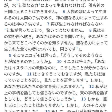
が，水
+
と聖なる力
+
によって生まれなければ，誰も神の
王国に入ることはできません。
6
人間の親によって生ま
れるのは人間の子供であり，神の聖なる力によって生まれ
るのは神の子供です。
7
再び生まれなければならない
+
と私が言ったことで，驚いてはなりません。
8
風はそ
の望む所へ吹き，あなたはその音を聞いても，それがどこ
から来てどこへ行くのかを知りません。聖なる力によって
生まれた全ての者についても，同じです
+
」。
9
そこでニコデモは言った。「どうしてそのようなこ
とが起きるのでしょうか」。
10
イエスは答えた。「あな
たはイスラエルの教師なのに，こうしたことが分からない
のですか。
11
はっきり言っておきますが，私たちは知
っていることを話し，見たことを証言します
+
。しかし，
あなた方は私たちの証言を受け入れません
+
。
12
私が地
上の事柄を話しても信じないのですから，天の事柄を話す
としても，どうして信じるでしょうか
+
。
13
しかも，誰
も天に上ったことはありません
+
。しかし，人の子は天か
ら下ってきました
+
。
14
そして，モーセが荒野で蛇をさ