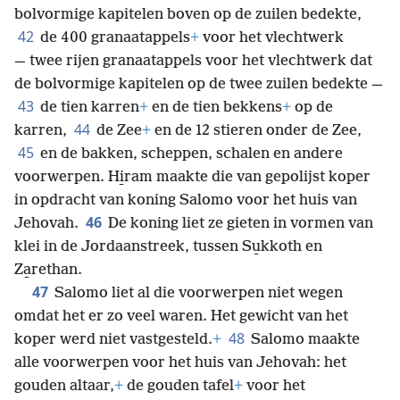
bolvormige kapitelen boven op de zuilen bedekte,
42
de 400 granaatappels
+
voor het vlechtwerk
— twee rijen granaatappels voor het vlechtwerk dat
de bolvormige kapitelen op de twee zuilen bedekte —
43
de tien karren
+
en de tien bekkens
+
op de
44
karren,
de Zee
+
en de 12 stieren onder de Zee,
45
en de bakken, scheppen, schalen en andere
voorwerpen. Hi̱ram maakte die van gepolijst koper
in opdracht van koning Salomo voor het huis van
46
Jehovah.
De koning liet ze gieten in vormen van
klei in de Jordaanstreek, tussen Su̱kkoth en
Za̱rethan.
47
Salomo liet al die voorwerpen niet wegen
omdat het er zo veel waren. Het gewicht van het
48
koper werd niet vastgesteld.
+
Salomo maakte
alle voorwerpen voor het huis van Jehovah: het
gouden altaar,
+
de gouden tafel
+
voor het