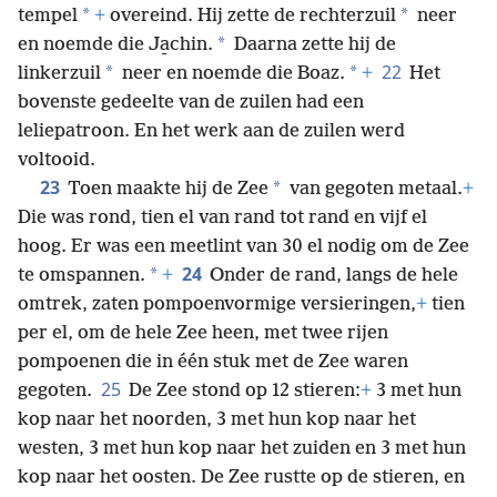
*
*
tempel
+
overeind. Hij zette de rechterzuil
neer
*
en noemde die Ja̱chin.
Daarna zette hij de
22
*
*
linkerzuil
neer en noemde die Boaz.
+
Het
bovenste gedeelte van de zuilen had een
leliepatroon. En het werk aan de zuilen werd
voltooid.
23
*
Toen maakte hij de Zee
van gegoten metaal.
+
Die was rond, tien el van rand tot rand en vijf el
hoog. Er was een meetlint van 30 el nodig om de Zee
24
*
te omspannen.
+
Onder de rand, langs de hele
omtrek, zaten pompoenvormige versieringen,
+
tien
per el, om de hele Zee heen, met twee rijen
pompoenen die in één stuk met de Zee waren
25
gegoten.
De Zee stond op 12 stieren:
+
3 met hun
kop naar het noorden, 3 met hun kop naar het
westen, 3 met hun kop naar het zuiden en 3 met hun
kop naar het oosten. De Zee rustte op de stieren, en