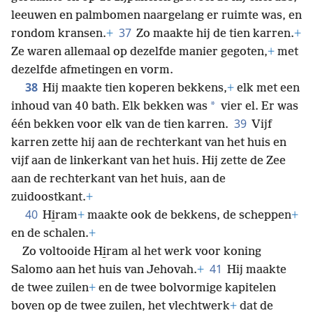
leeuwen en palmbomen naargelang er ruimte was, en
37
rondom kransen.
+
Zo maakte hij de tien karren.
+
Ze waren allemaal op dezelfde manier gegoten,
+
met
dezelfde afmetingen en vorm.
38
Hij maakte tien koperen bekkens,
+
elk met een
*
inhoud van 40 bath. Elk bekken was
vier el. Er was
39
één bekken voor elk van de tien karren.
Vijf
karren zette hij aan de rechterkant van het huis en
vijf aan de linkerkant van het huis. Hij zette de Zee
aan de rechterkant van het huis, aan de
zuidoostkant.
+
40
Hi̱ram
+
maakte ook de bekkens, de scheppen
+
en de schalen.
+
Zo voltooide Hi̱ram al het werk voor koning
41
Salomo aan het huis van Jehovah.
+
Hij maakte
de twee zuilen
+
en de twee bolvormige kapitelen
boven op de twee zuilen, het vlechtwerk
+
dat de