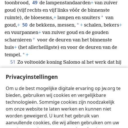
49
toonbrood,
de lampenstandaarden
+
van zuiver
goud (vijf rechts en vijf links vóór de binnenste
*
ruimte), de bloesems,
+
lampen en snuiters
van
50
*
goud,
+
de bekkens, messen,
+
schalen, bekers
+
en vuurpannen
+
van zuiver goud en de gouden
*
scharnieren
voor de deuren van het binnenste
huis
+
(het allerheiligste) en voor de deuren van de
*
tempel.
+
51
Zo voltooide koning Salomo al het werk dat hij
voor het huis van Jehovah moest doen. Daarna liet
Privacyinstellingen
Salomo alles overbrengen wat zijn vader David had
geheiligd,
+
en hij legde het zilver, het goud en de
Om u de best mogelijke digitale ervaring op jw.org te
voorwerpen in de schatkamers van het huis van
bieden, gebruiken wij cookies en vergelijkbare
Jehovah.
+
technologieën. Sommige cookies zijn noodzakelijk
om onze website te laten werken en kunnen niet
worden geweigerd. U kunt het gebruik van
aanvullende cookies, die wij alleen gebruiken om uw