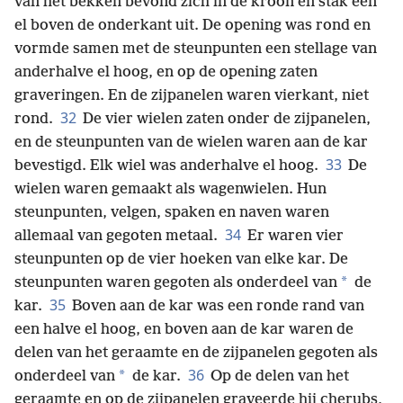
van het bekken bevond zich in de kroon en stak één
el boven de onderkant uit. De opening was rond en
vormde samen met de steunpunten een stellage van
anderhalve el hoog, en op de opening zaten
graveringen. En de zijpanelen waren vierkant, niet
32
rond.
De vier wielen zaten onder de zijpanelen,
en de steunpunten van de wielen waren aan de kar
33
bevestigd. Elk wiel was anderhalve el hoog.
De
wielen waren gemaakt als wagenwielen. Hun
steunpunten, velgen, spaken en naven waren
34
allemaal van gegoten metaal.
Er waren vier
steunpunten op de vier hoeken van elke kar. De
*
steunpunten waren gegoten als onderdeel van
de
35
kar.
Boven aan de kar was een ronde rand van
een halve el hoog, en boven aan de kar waren de
delen van het geraamte en de zijpanelen gegoten als
36
*
onderdeel van
de kar.
Op de delen van het
geraamte en op de zijpanelen graveerde hij cherubs,