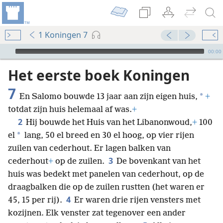
1 Koningen 7
Audio Player
00:00
Het eerste boek Koningen
7
*
En Salomo bouwde 13 jaar aan zijn eigen huis,
+
totdat zijn huis helemaal af was.
+
2
Hij bouwde het Huis van het Libanonwoud,
+
100
*
el
lang, 50 el breed en 30 el hoog, op vier rijen
zuilen van cederhout. Er lagen balken van
3
cederhout
+
op de zuilen.
De bovenkant van het
huis was bedekt met panelen van cederhout, op de
draagbalken die op de zuilen rustten (het waren er
4
45, 15 per rij).
Er waren drie rijen vensters met
kozijnen. Elk venster zat tegenover een ander