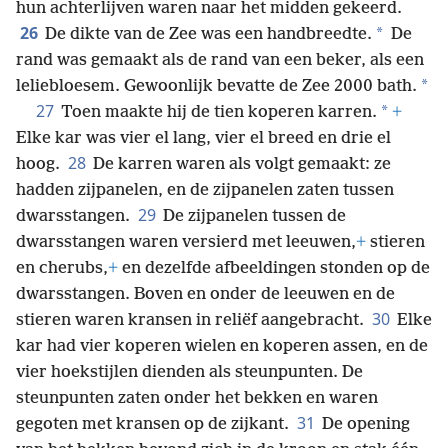
hun achterlijven waren naar het midden gekeerd.
26
*
De dikte van de Zee was een handbreedte.
De
rand was gemaakt als de rand van een beker, als een
*
leliebloesem. Gewoonlijk bevatte de Zee 2000 bath.
27
*
Toen maakte hij de tien koperen karren.
+
Elke kar was vier el lang, vier el breed en drie el
28
hoog.
De karren waren als volgt gemaakt: ze
hadden zijpanelen, en de zijpanelen zaten tussen
29
dwarsstangen.
De zijpanelen tussen de
dwarsstangen waren versierd met leeuwen,
+
stieren
en cherubs,
+
en dezelfde afbeeldingen stonden op de
dwarsstangen. Boven en onder de leeuwen en de
30
stieren waren kransen in reliëf aangebracht.
Elke
kar had vier koperen wielen en koperen assen, en de
vier hoekstijlen dienden als steunpunten. De
steunpunten zaten onder het bekken en waren
31
gegoten met kransen op de zijkant.
De opening