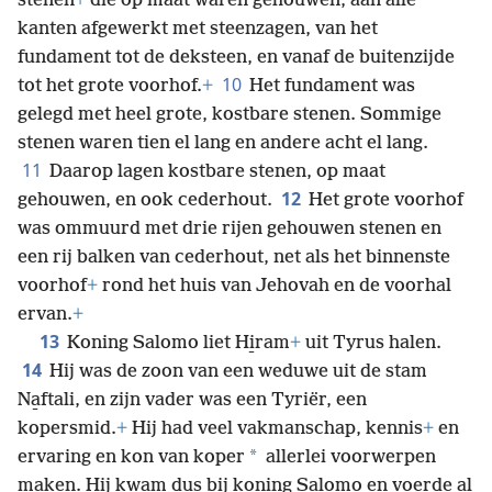
stenen
+
die op maat waren gehouwen, aan alle
kanten afgewerkt met steenzagen, van het
fundament tot de deksteen, en vanaf de buitenzijde
10
tot het grote voorhof.
+
Het fundament was
gelegd met heel grote, kostbare stenen. Sommige
stenen waren tien el lang en andere acht el lang.
11
Daarop lagen kostbare stenen, op maat
12
gehouwen, en ook cederhout.
Het grote voorhof
was ommuurd met drie rijen gehouwen stenen en
een rij balken van cederhout, net als het binnenste
voorhof
+
rond het huis van Jehovah en de voorhal
ervan.
+
13
Koning Salomo liet Hi̱ram
+
uit Tyrus halen.
14
Hij was de zoon van een weduwe uit de stam
Na̱ftali, en zijn vader was een Tyriër, een
kopersmid.
+
Hij had veel vakmanschap, kennis
+
en
*
ervaring en kon van koper
allerlei voorwerpen
maken. Hij kwam dus bij koning Salomo en voerde al