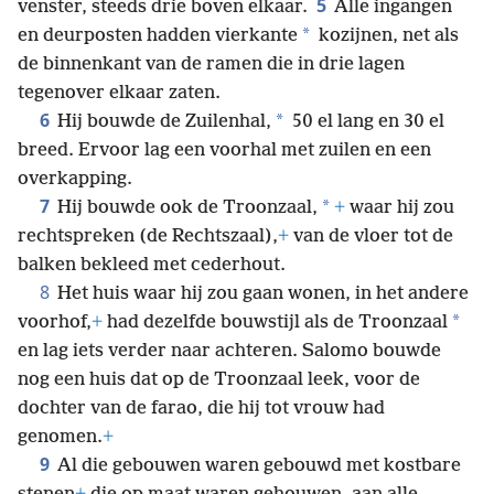
5
venster, steeds drie boven elkaar.
Alle ingangen
*
en deurposten hadden vierkante
kozijnen, net als
de binnenkant van de ramen die in drie lagen
tegenover elkaar zaten.
6
*
Hij bouwde de Zuilenhal,
50 el lang en 30 el
breed. Ervoor lag een voorhal met zuilen en een
overkapping.
7
*
Hij bouwde ook de Troonzaal,
+
waar hij zou
rechtspreken (de Rechtszaal),
+
van de vloer tot de
balken bekleed met cederhout.
8
Het huis waar hij zou gaan wonen, in het andere
*
voorhof,
+
had dezelfde bouwstijl als de Troonzaal
en lag iets verder naar achteren. Salomo bouwde
nog een huis dat op de Troonzaal leek, voor de
dochter van de farao, die hij tot vrouw had
genomen.
+
9
Al die gebouwen waren gebouwd met kostbare