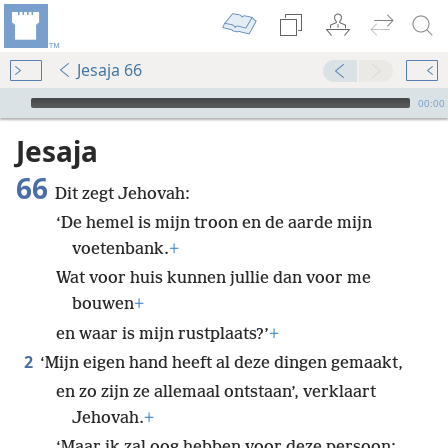
Jesaja 66
Audio Player
00:00
Jesaja
66
Dit zegt Jehovah:
‘De hemel is mijn troon en de aarde mijn
voetenbank.
+
Wat voor huis kunnen jullie dan voor me
bouwen
+
en waar is mijn rustplaats?’
+
2
‘Mijn eigen hand heeft al deze dingen gemaakt,
en zo zijn ze allemaal ontstaan’, verklaart
Jehovah.
+
‘Maar ik zal oog hebben voor deze persoon: