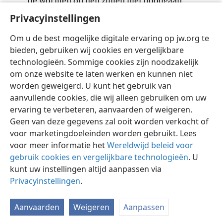
de wormen op hen zullen niet doodgaan,
het vuur dat hen verteert zal niet uitgedoofd
Privacyinstellingen
worden
+
Om u de best mogelijke digitale ervaring op jw.org te
en ze zullen iets weerzinwekkends voor alle
bieden, gebruiken wij cookies en vergelijkbare
*
mensen
worden.’
technologieën. Sommige cookies zijn noodzakelijk
om onze website te laten werken en kunnen niet
worden geweigerd. U kunt het gebruik van
aanvullende cookies, die wij alleen gebruiken om uw
ervaring te verbeteren, aanvaarden of weigeren.
Nederlands
Delen
Instellingen
Geen van deze gegevens zal ooit worden verkocht of
Copyright
© 2026 Watch Tower Bible and Tract Society of Pennsylvania
voor marketingdoeleinden worden gebruikt. Lees
Gebruiksvoorwaarden
Privacybeleid
Privacyinstellingen
Inloggen
JW.ORG
voor meer informatie het
Wereldwijd beleid voor
gebruik cookies en vergelijkbare technologieën
. U
kunt uw instellingen altijd aanpassen via
Privacyinstellingen
.
Aanvaarden
Weigeren
Aanpassen