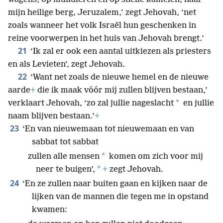
mijn heilige berg, Jeruzalem,’ zegt Jehovah, ‘net
zoals wanneer het volk Israël hun geschenken in
reine voorwerpen in het huis van Jehovah brengt.’
21
‘Ik zal er ook een aantal uitkiezen als priesters
en als Levieten’, zegt Jehovah.
22
‘Want net zoals de nieuwe hemel en de nieuwe
aarde
+
die ik maak vóór mij zullen blijven bestaan,’
*
verklaart Jehovah, ‘zo zal jullie nageslacht
en jullie
naam blijven bestaan.’
+
23
‘En van nieuwemaan tot nieuwemaan en van
sabbat tot sabbat
*
zullen alle mensen
komen om zich voor mij
*
neer te buigen’,
+
zegt Jehovah.
24
‘En ze zullen naar buiten gaan en kijken naar de
lijken van de mannen die tegen me in opstand
kwamen: