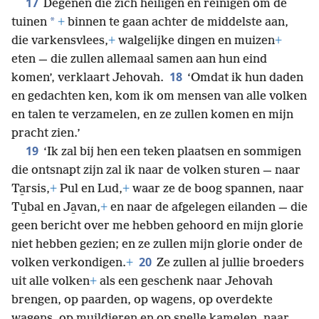
17
Degenen die zich heiligen en reinigen om de
*
tuinen
+
binnen te gaan achter de middelste aan,
die varkensvlees,
+
walgelijke dingen en muizen
+
eten — die zullen allemaal samen aan hun eind
18
komen’, verklaart Jehovah.
‘Omdat ik hun daden
en gedachten ken, kom ik om mensen van alle volken
en talen te verzamelen, en ze zullen komen en mijn
pracht zien.’
19
‘Ik zal bij hen een teken plaatsen en sommigen
die ontsnapt zijn zal ik naar de volken sturen — naar
Ta̱rsis,
+
Pul en Lud,
+
waar ze de boog spannen, naar
Tu̱bal en Ja̱van,
+
en naar de afgelegen eilanden — die
geen bericht over me hebben gehoord en mijn glorie
niet hebben gezien; en ze zullen mijn glorie onder de
20
volken verkondigen.
+
Ze zullen al jullie broeders
uit alle volken
+
als een geschenk naar Jehovah
brengen, op paarden, op wagens, op overdekte
wagens, op muildieren en op snelle kamelen, naar