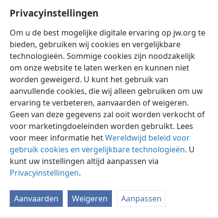
geeft, binnen te gaan en het in bezit te nemen.
+
Privacyinstellingen
Wanneer jullie het in bezit hebben genomen en er
32
wonen,
zorg er dan voor dat jullie je houden aan
Om u de best mogelijke digitale ervaring op jw.org te
alle voorschriften en rechterlijke beslissingen die ik
bieden, gebruiken wij cookies en vergelijkbare
jullie vandaag voorhoud.
+
technologieën. Sommige cookies zijn noodzakelijk
om onze website te laten werken en kunnen niet
worden geweigerd. U kunt het gebruik van
aanvullende cookies, die wij alleen gebruiken om uw
ervaring te verbeteren, aanvaarden of weigeren.
Nederlands
Delen
Instellingen
Geen van deze gegevens zal ooit worden verkocht of
Copyright
© 2026 Watch Tower Bible and Tract Society of Pennsylvania
voor marketingdoeleinden worden gebruikt. Lees
Gebruiksvoorwaarden
Privacybeleid
Privacyinstellingen
Inloggen
JW.ORG
voor meer informatie het
Wereldwijd beleid voor
gebruik cookies en vergelijkbare technologieën
. U
kunt uw instellingen altijd aanpassen via
Privacyinstellingen
.
Aanvaarden
Weigeren
Aanpassen