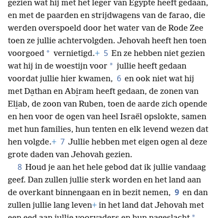
gezien wat hij met het leger van Egypte heeft gedaan,
en met de paarden en strijdwagens van de farao, die
werden overspoeld door het water van de Rode Zee
toen ze jullie achtervolgden. Jehovah heeft hen toen
5
*
voorgoed
vernietigd.
+
En ze hebben niet gezien
*
wat hij in de woestijn voor
jullie heeft gedaan
6
voordat jullie hier kwamen,
en ook niet wat hij
met Da̱than en Abi̱ram heeft gedaan, de zonen van
Eli̱ab, de zoon van Ruben, toen de aarde zich opende
en hen voor de ogen van heel Israël opslokte, samen
met hun families, hun tenten en elk levend wezen dat
7
hen volgde.
+
Jullie hebben met eigen ogen al deze
grote daden van Jehovah gezien.
8
Houd je aan het hele gebod dat ik jullie vandaag
geef. Dan zullen jullie sterk worden en het land aan
9
de overkant binnengaan en in bezit nemen,
en dan
zullen jullie lang leven
+
in het land dat Jehovah met