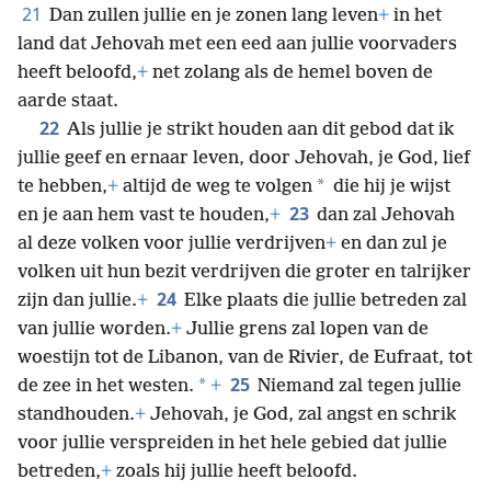
21
Dan zullen jullie en je zonen lang leven
+
in het
land dat Jehovah met een eed aan jullie voorvaders
heeft beloofd,
+
net zolang als de hemel boven de
aarde staat.
22
Als jullie je strikt houden aan dit gebod dat ik
jullie geef en ernaar leven, door Jehovah, je God, lief
*
te hebben,
+
altijd de weg te volgen
die hij je wijst
23
en je aan hem vast te houden,
+
dan zal Jehovah
al deze volken voor jullie verdrijven
+
en dan zul je
volken uit hun bezit verdrijven die groter en talrijker
24
zijn dan jullie.
+
Elke plaats die jullie betreden zal
van jullie worden.
+
Jullie grens zal lopen van de
woestijn tot de Libanon, van de Rivier, de Eufraat, tot
25
*
de zee in het westen.
+
Niemand zal tegen jullie
standhouden.
+
Jehovah, je God, zal angst en schrik
voor jullie verspreiden in het hele gebied dat jullie
betreden,
+
zoals hij jullie heeft beloofd.