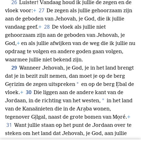
26
Luister! Vandaag houd ik jullie de zegen en de
27
vloek voor:
+
De zegen als jullie gehoorzaam zijn
aan de geboden van Jehovah, je God, die ik jullie
28
vandaag geef.
+
De vloek als jullie niet
gehoorzaam zijn aan de geboden van Jehovah, je
God,
+
en als jullie afwijken van de weg die ik jullie nu
opdraag te volgen en andere goden gaan volgen,
waarmee jullie niet bekend zijn.
29
Wanneer Jehovah, je God, je in het land brengt
dat je in bezit zult nemen, dan moet je op de berg
*
Ge̱rizim de zegen uitspreken
en op de berg E̱bal de
30
vloek.
+
Die liggen aan de andere kant van de
*
Jordaan, in de richting van het westen,
in het land
van de Kanaänieten die in de Ara̱ba wonen,
tegenover Gi̱lgal, naast de grote bomen van Mo̱ré.
+
31
Want jullie staan op het punt de Jordaan over te
steken om het land dat Jehovah, je God, aan jullie