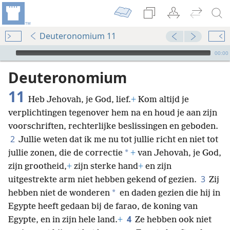
Deuteronomium 11
Audio Player
00:00
Deuteronomium
11
Heb Jehovah, je God, lief.
+
Kom altijd je
verplichtingen tegenover hem na en houd je aan zijn
voorschriften, rechterlijke beslissingen en geboden.
2
Jullie weten dat ik me nu tot jullie richt en niet tot
*
jullie zonen, die de correctie
+
van Jehovah, je God,
zijn grootheid,
+
zijn sterke hand
+
en zijn
3
uitgestrekte arm niet hebben gekend of gezien.
Zij
*
hebben niet de wonderen
en daden gezien die hij in
Egypte heeft gedaan bij de farao, de koning van
4
Egypte, en in zijn hele land.
+
Ze hebben ook niet