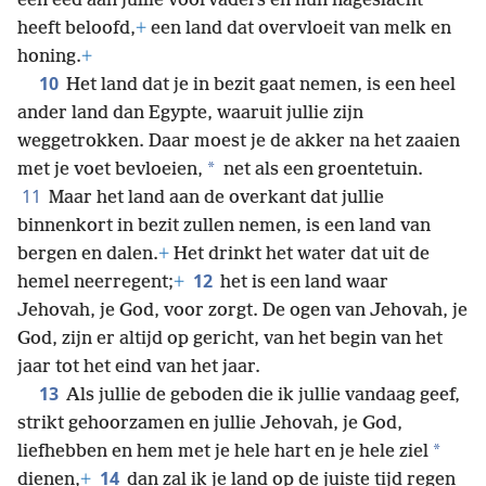
*
een eed aan jullie voorvaders en hun nageslacht
heeft beloofd,
+
een land dat overvloeit van melk en
honing.
+
10
Het land dat je in bezit gaat nemen, is een heel
ander land dan Egypte, waaruit jullie zijn
weggetrokken. Daar moest je de akker na het zaaien
*
met je voet bevloeien,
net als een groentetuin.
11
Maar het land aan de overkant dat jullie
binnenkort in bezit zullen nemen, is een land van
bergen en dalen.
+
Het drinkt het water dat uit de
12
hemel neerregent;
+
het is een land waar
Jehovah, je God, voor zorgt. De ogen van Jehovah, je
God, zijn er altijd op gericht, van het begin van het
jaar tot het eind van het jaar.
13
Als jullie de geboden die ik jullie vandaag geef,
strikt gehoorzamen en jullie Jehovah, je God,
*
liefhebben en hem met je hele hart en je hele ziel
14
dienen,
+
dan zal ik je land op de juiste tijd regen