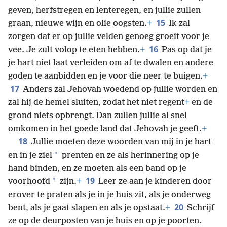
geven, herfstregen en lenteregen, en jullie zullen
15
graan, nieuwe wijn en olie oogsten.
+
Ik zal
zorgen dat er op jullie velden genoeg groeit voor je
16
vee. Je zult volop te eten hebben.
+
Pas op dat je
je hart niet laat verleiden om af te dwalen en andere
goden te aanbidden en je voor die neer te buigen.
+
17
Anders zal Jehovah woedend op jullie worden en
zal hij de hemel sluiten, zodat het niet regent
+
en de
grond niets opbrengt. Dan zullen jullie al snel
omkomen in het goede land dat Jehovah je geeft.
+
18
Jullie moeten deze woorden van mij in je hart
*
en in je ziel
prenten en ze als herinnering op je
hand binden, en ze moeten als een band op je
19
*
voorhoofd
zijn.
+
Leer ze aan je kinderen door
erover te praten als je in je huis zit, als je onderweg
20
bent, als je gaat slapen en als je opstaat.
+
Schrijf
ze op de deurposten van je huis en op je poorten.