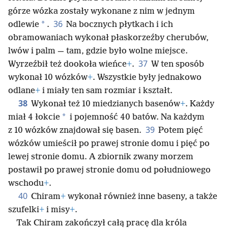
górze wózka zostały wykonane z nim w jednym
36
*
odlewie
.
Na bocznych płytkach i ich
obramowaniach wykonał płaskorzeźby cherubów,
lwów i palm — tam, gdzie było wolne miejsce.
37
Wyrzeźbił też dookoła wieńce
+
.
W ten sposób
wykonał 10 wózków
+
. Wszystkie były jednakowo
odlane
+
i miały ten sam rozmiar i kształt.
38
Wykonał też 10 miedzianych basenów
+
. Każdy
*
miał 4 łokcie
i pojemność 40 batów. Na każdym
39
z 10 wózków znajdował się basen.
Potem pięć
wózków umieścił po prawej stronie domu i pięć po
lewej stronie domu. A zbiornik zwany morzem
postawił po prawej stronie domu od południowego
wschodu
+
.
40
Chiram
+
wykonał również inne baseny, a także
szufelki
+
i misy
+
.
Tak Chiram zakończył całą pracę dla króla