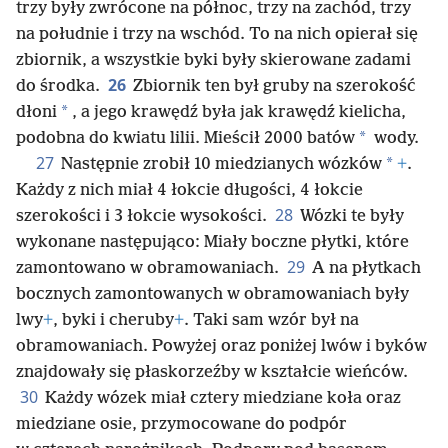
trzy były zwrócone na północ, trzy na zachód, trzy
na południe i trzy na wschód. To na nich opierał się
zbiornik, a wszystkie byki były skierowane zadami
26
do środka.
Zbiornik ten był gruby na szerokość
*
dłoni
, a jego krawędź była jak krawędź kielicha,
*
podobna do kwiatu lilii. Mieścił 2000 batów
wody.
27
*
Następnie zrobił 10 miedzianych wózków
+
.
Każdy z nich miał 4 łokcie długości, 4 łokcie
28
szerokości i 3 łokcie wysokości.
Wózki te były
wykonane następująco: Miały boczne płytki, które
29
zamontowano w obramowaniach.
A na płytkach
bocznych zamontowanych w obramowaniach były
lwy
+
, byki i cheruby
+
. Taki sam wzór był na
obramowaniach. Powyżej oraz poniżej lwów i byków
znajdowały się płaskorzeźby w kształcie wieńców.
30
Każdy wózek miał cztery miedziane koła oraz
miedziane osie, przymocowane do podpór