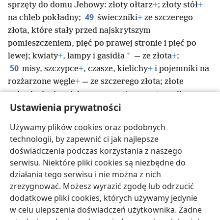
sprzęty do domu Jehowy: złoty ołtarz
+
; złoty stół
+
49
na chleb pokładny;
świeczniki
+
ze szczerego
złota, które stały przed najskrytszym
pomieszczeniem, pięć po prawej stronie i pięć po
*
lewej; kwiaty
+
, lampy i gasidła
— ze złota
+
;
50
misy, szczypce
+
, czasze, kielichy
+
i pojemniki na
rozżarzone węgle
+
— ze szczerego złota; złote
gniazda do drzwi domu wewnętrznego
+
, czyli
Ustawienia prywatności
*
Miejsca Najświętszego, i do drzwi świątyni
+
.
51
Tak król Salomon zakończył wszystkie prace
Używamy plików cookies oraz podobnych
przy domu Jehowy. Następnie przyniósł rzeczy,
technologii, by zapewnić ci jak najlepsze
*
które ofiarował
jego ojciec, Dawid
+
, i umieścił
doświadczenia podczas korzystania z naszego
srebro, złoto i sprzęty w skarbcach domu Jehowy
+
.
serwisu. Niektóre pliki cookies są niezbędne do
działania tego serwisu i nie można z nich
zrezygnować. Możesz wyrazić zgodę lub odrzucić
dodatkowe pliki cookies, których używamy jedynie
w celu ulepszenia doświadczeń użytkownika. Żadne
polski
Udostępnij
Ustawienia