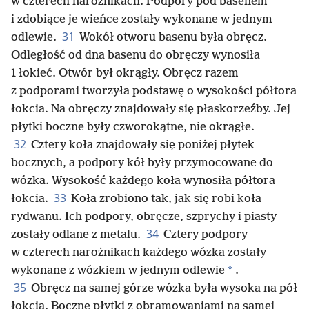
w czterech narożnikach. Podpory pod basenem
i zdobiące je wieńce zostały wykonane w jednym
31
odlewie.
Wokół otworu basenu była obręcz.
Odległość od dna basenu do obręczy wynosiła
1 łokieć. Otwór był okrągły. Obręcz razem
z podporami tworzyła podstawę o wysokości półtora
łokcia. Na obręczy znajdowały się płaskorzeźby. Jej
płytki boczne były czworokątne, nie okrągłe.
32
Cztery koła znajdowały się poniżej płytek
bocznych, a podpory kół były przymocowane do
wózka. Wysokość każdego koła wynosiła półtora
33
łokcia.
Koła zrobiono tak, jak się robi koła
rydwanu. Ich podpory, obręcze, szprychy i piasty
34
zostały odlane z metalu.
Cztery podpory
w czterech narożnikach każdego wózka zostały
*
wykonane z wózkiem w jednym odlewie
.
35
Obręcz na samej górze wózka była wysoka na pół
łokcia. Boczne płytki z obramowaniami na samej