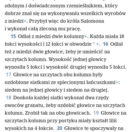
zdolnym i doświadczonym rzemieślnikiem, który
dobrze znał się na wykonywaniu wszelkich wyrobów
z miedzi
+
. Przybył więc do króla Salomona
i wykonał całą zleconą mu pracę.
15
Odlał z miedzi dwie kolumny
+
. Każda miała 18
16
*
łokci wysokości i 12 łokci w obwodzie
+
.
Odlał
też z miedzi dwie głowice, żeby je umieścić na
szczytach kolumn. Wysokość jednej głowicy
wynosiła 5 łokci i wysokość drugiej wynosiła 5 łokci.
17
Głowice na szczytach obu kolumn były
ozdobione siatkami ze splecionymi łańcuszkami
+
:
siedem na jednej głowicy i siedem na drugiej.
18
Dookoła każdej siatki wykonał dwa rzędy
owoców granatu, żeby ozdobić głowice na szczytach
19
kolumn. Zrobił tak na obu głowicach.
Głowice na
szczytach kolumn przy portyku miały kształt lilii
20
wysokich na 4 łokcie.
Głowice te spoczywały na