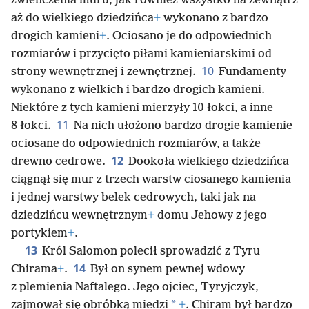
zwieńczenia muru, jak również wszystko na zewnątrz
aż do wielkiego dziedzińca
+
wykonano z bardzo
drogich kamieni
+
. Ociosano je do odpowiednich
rozmiarów i przycięto piłami kamieniarskimi od
10
strony wewnętrznej i zewnętrznej.
Fundamenty
wykonano z wielkich i bardzo drogich kamieni.
Niektóre z tych kamieni mierzyły 10 łokci, a inne
11
8 łokci.
Na nich ułożono bardzo drogie kamienie
ociosane do odpowiednich rozmiarów, a także
12
drewno cedrowe.
Dookoła wielkiego dziedzińca
ciągnął się mur z trzech warstw ciosanego kamienia
i jednej warstwy belek cedrowych, taki jak na
dziedzińcu wewnętrznym
+
domu Jehowy z jego
portykiem
+
.
13
Król Salomon polecił sprowadzić z Tyru
14
Chirama
+
.
Był on synem pewnej wdowy
z plemienia Naftalego. Jego ojciec, Tyryjczyk,
*
zajmował się obróbką miedzi
+
. Chiram był bardzo