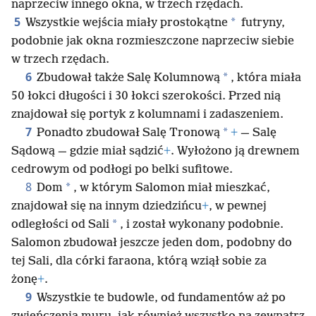
naprzeciw innego okna, w trzech rzędach.
5
*
Wszystkie wejścia miały prostokątne
futryny,
podobnie jak okna rozmieszczone naprzeciw siebie
w trzech rzędach.
6
*
Zbudował także Salę Kolumnową
, która miała
50 łokci długości i 30 łokci szerokości. Przed nią
znajdował się portyk z kolumnami i zadaszeniem.
7
*
Ponadto zbudował Salę Tronową
+
— Salę
Sądową — gdzie miał sądzić
+
. Wyłożono ją drewnem
cedrowym od podłogi po belki sufitowe.
8
*
Dom
, w którym Salomon miał mieszkać,
znajdował się na innym dziedzińcu
+
, w pewnej
*
odległości od Sali
, i został wykonany podobnie.
Salomon zbudował jeszcze jeden dom, podobny do
tej Sali, dla córki faraona, którą wziął sobie za
żonę
+
.
9
Wszystkie te budowle, od fundamentów aż po