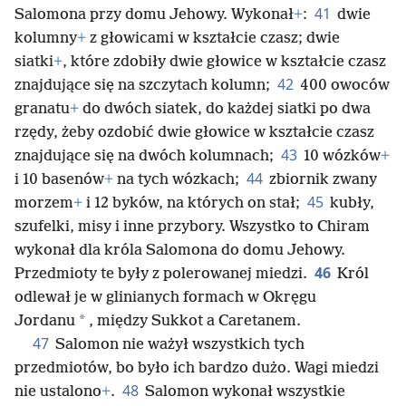
41
Salomona przy domu Jehowy. Wykonał
+
:
dwie
kolumny
+
z głowicami w kształcie czasz; dwie
siatki
+
, które zdobiły dwie głowice w kształcie czasz
42
znajdujące się na szczytach kolumn;
400 owoców
granatu
+
do dwóch siatek, do każdej siatki po dwa
rzędy, żeby ozdobić dwie głowice w kształcie czasz
43
znajdujące się na dwóch kolumnach;
10 wózków
+
44
i 10 basenów
+
na tych wózkach;
zbiornik zwany
45
morzem
+
i 12 byków, na których on stał;
kubły,
szufelki, misy i inne przybory. Wszystko to Chiram
wykonał dla króla Salomona do domu Jehowy.
46
Przedmioty te były z polerowanej miedzi.
Król
odlewał je w glinianych formach w Okręgu
*
Jordanu
, między Sukkot a Caretanem.
47
Salomon nie ważył wszystkich tych
przedmiotów, bo było ich bardzo dużo. Wagi miedzi
48
nie ustalono
+
.
Salomon wykonał wszystkie