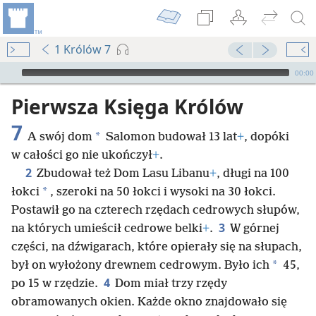
1 Królów 7
Audio Player
00:00
Pierwsza Księga Królów
7
*
A swój dom
Salomon budował 13 lat
+
, dopóki
w całości go nie ukończył
+
.
2
Zbudował też Dom Lasu Libanu
+
, długi na 100
*
łokci
, szeroki na 50 łokci i wysoki na 30 łokci.
Postawił go na czterech rzędach cedrowych słupów,
3
na których umieścił cedrowe belki
+
.
W górnej
części, na dźwigarach, które opierały się na słupach,
*
był on wyłożony drewnem cedrowym. Było ich
45,
4
po 15 w rzędzie.
Dom miał trzy rzędy
obramowanych okien. Każde okno znajdowało się