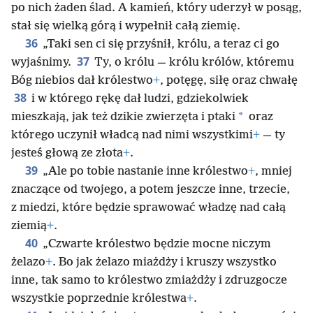
po nich żaden ślad. A kamień, który uderzył w posąg,
stał się wielką górą i wypełnił całą ziemię.
36
„Taki sen ci się przyśnił, królu, a teraz ci go
37
wyjaśnimy.
Ty, o królu — królu królów, któremu
Bóg niebios dał królestwo
+
, potęgę, siłę oraz chwałę
38
i w którego rękę dał ludzi, gdziekolwiek
*
mieszkają, jak też dzikie zwierzęta i ptaki
oraz
którego uczynił władcą nad nimi wszystkimi
+
— ty
jesteś głową ze złota
+
.
39
„Ale po tobie nastanie inne królestwo
+
, mniej
znaczące od twojego, a potem jeszcze inne, trzecie,
z miedzi, które będzie sprawować władzę nad całą
ziemią
+
.
40
„Czwarte królestwo będzie mocne niczym
żelazo
+
. Bo jak żelazo miażdży i kruszy wszystko
inne, tak samo to królestwo zmiażdży i zdruzgocze
wszystkie poprzednie królestwa
+
.