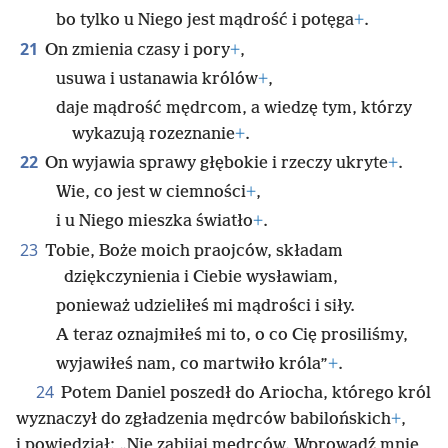
bo tylko u Niego jest mądrość i potęga
+
.
21
On zmienia czasy i pory
+
,
usuwa i ustanawia królów
+
,
daje mądrość mędrcom, a wiedzę tym, którzy
wykazują rozeznanie
+
.
22
On wyjawia sprawy głębokie i rzeczy ukryte
+
.
Wie, co jest w ciemności
+
,
i u Niego mieszka światło
+
.
23
Tobie, Boże moich praojców, składam
dziękczynienia i Ciebie wysławiam,
ponieważ udzieliłeś mi mądrości i siły.
A teraz oznajmiłeś mi to, o co Cię prosiliśmy,
wyjawiłeś nam, co martwiło króla”
+
.
24
Potem Daniel poszedł do Ariocha, którego król
wyznaczył do zgładzenia mędrców babilońskich
+
,
i powiedział: „Nie zabijaj mędrców. Wprowadź mnie