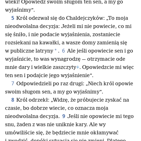
wieki! Opowiedz swoim sługom ten sen, a my go
wyjaśnimy”.
5
Król odezwał się do Chaldejczyków: „To moja
nieodwołalna decyzja: Jeżeli mi nie powiecie, co mi
się śniło, i nie podacie wyjaśnienia, zostaniecie
rozsiekani na kawałki, a wasze domy zamienią się
6
*
w publiczne latryny
.
Ale jeśli opowiecie sen i go
wyjaśnicie, to was wynagrodzę — otrzymacie ode
mnie dary i wielkie zaszczyty
+
. Opowiedzcie mi więc
ten sen i podajcie jego wyjaśnienie”.
7
Odpowiedzieli po raz drugi: „Niech król opowie
swoim sługom sen, a my go wyjaśnimy”.
8
Król odrzekł: „Widzę, że próbujecie zyskać na
czasie, bo dobrze wiecie, co oznacza moja
9
nieodwołalna decyzja.
Jeśli nie opowiecie mi tego
snu, żaden z was nie uniknie kary. Ale wy
umówiliście się, że będziecie mnie okłamywać