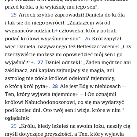
przed króla, a ja wyjaśnię mu jego sen”.
25
Arioch szybko zaprowadził Daniela do króla
i tak się do niego zwrócił: „Znalazłem wśród
wygnańców judzkich
+
człowieka, który potrafi
26
podać królowi wyjaśnienie snu”.
Król zapytał
więc Daniela, nazywanego też Belteszaccarem
+
: „Czy
rzeczywiście możesz mi opowiedzieć mój sen i go
27
wyjaśnić?”
+
.
Daniel odrzekł: „Żaden mędrzec ani
zaklinacz, ani kapłan zajmujący się magią, ani
astrolog nie zdoła królowi odsłonić tajemnicy,
28
o którą król pyta
+
.
Ale jest Bóg w niebiosach —
Ten, który wyjawia tajemnice
+
— i On oznajmił
królowi Nabuchodonozorowi, co się ma wydarzyć
*
pod koniec dni. Oto twój sen i wizje, które w nim
oglądałeś:
29
„Królu, kiedy leżałeś na swoim łożu, naszły cię
myśli dotyczące przyszłości, a Ten, który wyjawia