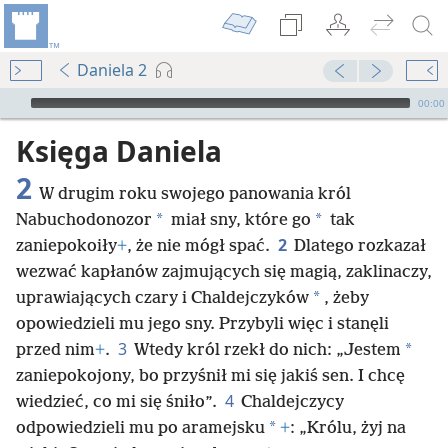
Daniela 2
Audio Player
00:00
Księga Daniela
2
W drugim roku swojego panowania król
*
*
Nabuchodonozor
miał sny, które go
tak
2
zaniepokoiły
+
, że nie mógł spać.
Dlatego rozkazał
wezwać kapłanów zajmujących się magią, zaklinaczy,
*
uprawiających czary i Chaldejczyków
, żeby
opowiedzieli mu jego sny. Przybyli więc i stanęli
3
*
przed nim
+
.
Wtedy król rzekł do nich: „Jestem
zaniepokojony, bo przyśnił mi się jakiś sen. I chcę
4
wiedzieć, co mi się śniło”.
Chaldejczycy
*
odpowiedzieli mu po aramejsku
+
: „Królu, żyj na