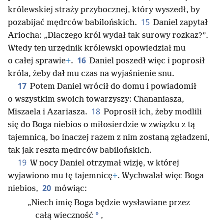
królewskiej straży przybocznej, który wyszedł, by
15
pozabijać mędrców babilońskich.
Daniel zapytał
Ariocha: „Dlaczego król wydał tak surowy rozkaz?”.
Wtedy ten urzędnik królewski opowiedział mu
16
o całej sprawie
+
.
Daniel poszedł więc i poprosił
króla, żeby dał mu czas na wyjaśnienie snu.
17
Potem Daniel wrócił do domu i powiadomił
o wszystkim swoich towarzyszy: Chananiasza,
18
Miszaela i Azariasza.
Poprosił ich, żeby modlili
się do Boga niebios o miłosierdzie w związku z tą
tajemnicą, bo inaczej razem z nim zostaną zgładzeni,
tak jak reszta mędrców babilońskich.
19
W nocy Daniel otrzymał wizję, w której
wyjawiono mu tę tajemnicę
+
. Wychwalał więc Boga
20
niebios,
mówiąc:
„Niech imię Boga będzie wysławiane przez
*
całą wieczność
,