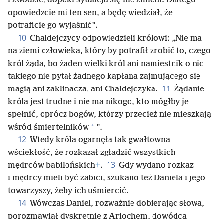
i zwodzić, dopóki sytuacja się nie zmieni. Dlatego
opowiedzcie mi ten sen, a będę wiedział, że
potraficie go wyjaśnić”.
10
Chaldejczycy odpowiedzieli królowi: „Nie ma
na ziemi człowieka, który by potrafił zrobić to, czego
król żąda, bo żaden wielki król ani namiestnik o nic
takiego nie pytał żadnego kapłana zajmującego się
11
magią ani zaklinacza, ani Chaldejczyka.
Żądanie
króla jest trudne i nie ma nikogo, kto mógłby je
spełnić, oprócz bogów, którzy przecież nie mieszkają
*
wśród śmiertelników
”.
12
Wtedy króla ogarnęła tak gwałtowna
wściekłość, że rozkazał zgładzić wszystkich
13
mędrców babilońskich
+
.
Gdy wydano rozkaz
i mędrcy mieli być zabici, szukano też Daniela i jego
towarzyszy, żeby ich uśmiercić.
14
Wówczas Daniel, rozważnie dobierając słowa,
porozmawiał dyskretnie z Ariochem, dowódcą