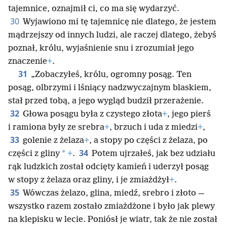
tajemnice, oznajmił ci, co ma się wydarzyć.
30
Wyjawiono mi tę tajemnicę nie dlatego, że jestem
mądrzejszy od innych ludzi, ale raczej dlatego, żebyś
poznał, królu, wyjaśnienie snu i zrozumiał jego
znaczenie
+
.
31
„Zobaczyłeś, królu, ogromny posąg. Ten
posąg, olbrzymi i lśniący nadzwyczajnym blaskiem,
stał przed tobą, a jego wygląd budził przerażenie.
32
Głowa posągu była z czystego złota
+
, jego pierś
i ramiona były ze srebra
+
, brzuch i uda z miedzi
+
,
33
golenie z żelaza
+
, a stopy po części z żelaza, po
34
*
części z gliny
+
.
Potem ujrzałeś, jak bez udziału
rąk ludzkich został odcięty kamień i uderzył posąg
w stopy z żelaza oraz gliny, i je zmiażdżył
+
.
35
Wówczas żelazo, glina, miedź, srebro i złoto —
wszystko razem zostało zmiażdżone i było jak plewy
na klepisku w lecie. Poniósł je wiatr, tak że nie został