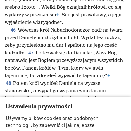
srebro i złoto
+
. Wielki Bóg oznajmił królowi, co się
wydarzy w przyszłości
+
. Sen jest prawdziwy, a jego
wyjaśnienie wiarygodne”.
46
Wówczas król Nabuchodonozor padł na twarz
przed Danielem i złożył mu hołd. Wydał też rozkaz,
żeby przyniesiono mu dar i spalono na jego cześć
47
kadzidło.
I odezwał się do Daniela: „Wasz Bóg
naprawdę jest Bogiem przewyższającym wszystkich
bogów, Panem królów, Tym, który wyjawia
tajemnice, bo zdołałeś wyjawić tę tajemnicę”
+
.
48
Potem król wyniósł Daniela na wyższe
stanowisko, obsypał go wspaniałymi darami
i ustanowił go władcą nad całą prowincją
Ustawienia prywatności
babilońską
+
oraz zwierzchnikiem wszystkich
49
mędrców babilońskich.
Na prośbę Daniela do
Używamy plików cookies oraz podobnych
zarządzania prowincją babilońską król wyznaczył
technologii, by zapewnić ci jak najlepsze
Szadracha, Meszacha i Abed-Nega
+
. A Daniel służył