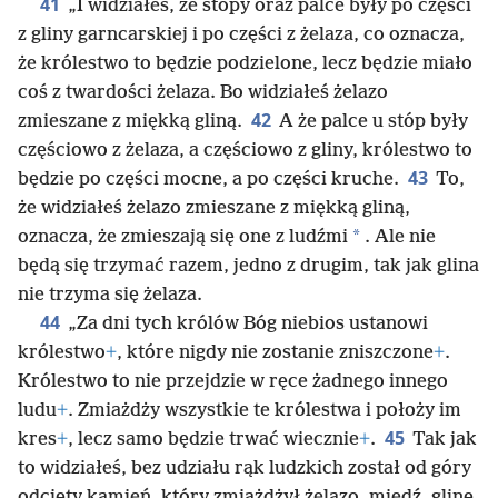
41
„I widziałeś, że stopy oraz palce były po części
z gliny garncarskiej i po części z żelaza, co oznacza,
że królestwo to będzie podzielone, lecz będzie miało
coś z twardości żelaza. Bo widziałeś żelazo
42
zmieszane z miękką gliną.
A że palce u stóp były
częściowo z żelaza, a częściowo z gliny, królestwo to
43
będzie po części mocne, a po części kruche.
To,
że widziałeś żelazo zmieszane z miękką gliną,
*
oznacza, że zmieszają się one z ludźmi
. Ale nie
będą się trzymać razem, jedno z drugim, tak jak glina
nie trzyma się żelaza.
44
„Za dni tych królów Bóg niebios ustanowi
królestwo
+
, które nigdy nie zostanie zniszczone
+
.
Królestwo to nie przejdzie w ręce żadnego innego
ludu
+
. Zmiażdży wszystkie te królestwa i położy im
45
kres
+
, lecz samo będzie trwać wiecznie
+
.
Tak jak
to widziałeś, bez udziału rąk ludzkich został od góry
odcięty kamień, który zmiażdżył żelazo, miedź, glinę,