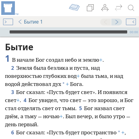
Бытие 1
Audio Player
00:00
Бытие
1
В начале Бог создал небо и землю
+
.
2
Земля была безлика и пуста, над
поверхностью глубоких вод
+
была тьма, и над
*
водой действовал дух
+
Бога.
3
Бог сказал: «Пусть будет свет». И появился
4
свет
+
.
Бог увидел, что свет — это хорошо, и Бог
5
стал отделять свет от тьмы.
Бог назвал свет
днём, а тьму — ночью
+
. Был вечер, и было утро —
день первый.
6
*
Бог сказал: «Пусть будет пространство
+
,