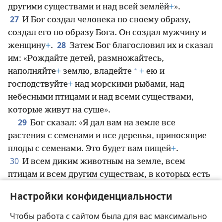
другими существами и над всей землёй
+
».
27
И Бог создал человека по своему образу,
создал его по образу Бога. Он создал мужчину и
28
женщину
+
.
Затем Бог благословил их и сказал
им: «Рождайте детей, размножайтесь,
*
наполняйте
+
землю, владейте
+
ею и
господствуйте
+
над морскими рыбами, над
небесными птицами и над всеми существами,
которые живут на суше».
29
Бог сказал: «Я дал вам на земле все
растения с семенами и все деревья, приносящие
плоды с семенами. Это будет вам пищей
+
.
30
И всем диким животным на земле, всем
птицам и всем другим существам, в которых есть
*
жизнь
, я дал в пищу все зелёные растения
+
».
Настройки конфиденциальности
И стало так.
31
Тогда Бог посмотрел на всё, что он создал, и
Чтобы работа с сайтом была для вас максимально