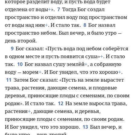
которое разделит воду, и пусть вода будет
7
отделена от воды
+
».
Тогда Бог создал
пространство и отделил воду под пространством
8
от воды над ним
+
. И стало так.
Бог назвал
пространство небом. Был вечер, и было утро —
день второй.
9
Бог сказал: «Пусть вода под небом соберётся
в одном месте и пусть появится суша»
+
. И стало
10
так.
Бог назвал сушу землёй
+
, а собранную
воду — морем
+
. И Бог увидел, что это хорошо
+
.
11
Затем Бог сказал: «Пусть на земле вырастет
трава, растения, дающие семена, и плодовые
деревья, приносящие плоды с семенами, по своим
12
родам». И стало так.
На земле выросла трава,
растения
+
, дающие семена, и деревья,
приносящие плоды с семенами, по своим родам.
13
И Бог увидел, что это хорошо.
Был вечер, и