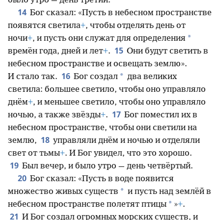
было утро — день третий.
14
Бог сказал: «Пусть в небесном пространстве
появятся светила
+
, чтобы отделять день от
*
ночи
+
, и пусть они служат для определения
15
времён года, дней и лет
+
.
Они будут светить в
небесном пространстве и освещать землю».
16
*
И стало так.
Бог создал
два великих
светила: большее светило, чтобы оно управляло
днём
+
, и меньшее светило, чтобы оно управляло
17
ночью, а также звёзды
+
.
Бог поместил их в
небесном пространстве, чтобы они светили на
18
землю,
управляли днём и ночью и отделяли
свет от тьмы
+
. И Бог увидел, что это хорошо.
19
Был вечер, и было утро — день четвёртый.
20
Бог сказал: «Пусть в воде появится
*
множество живых существ
и пусть над землёй в
*
небесном пространстве полетят птицы
»
+
.
21
И Бог создал огромных морских существ, и