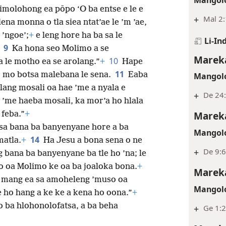
šimolohong ea pōpo ‘O ba entse e le e
+
Mal 2:
ena monna o tla siea ntat’ae le ’m ’ae,
 ’ngoe’;
+
e leng hore ha ba sa le
Li-In
9
.
Ka hona seo Molimo a se
Mareka
10
 le motho ea se arolang.”
+
Hape
11
 mo botsa malebana le sena.
Eaba
Mangolo
lang mosali oa hae ’me a nyala e
+
De 24:
’me haeba mosali, ka mor’a ho hlala
Mareka
 feba.”
+
tsa bana ba banyenyane hore a ba
Mangolo
14
matla.
+
Ha Jesu a bona sena o ne
+
De 9:6
g bana ba banyenyane ba tle ho ’na; le
so oa Molimo ke oa ba joaloka bona.
+
Mareka
a mang ea sa amoheleng ’muso oa
Mangolo
ho hang a ke ke a kena ho oona.”
+
o ba hlohonolofatsa, a ba beha
+
Ge 1:2