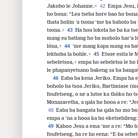
42
Jakobo le Johanne.
+
Empa Jesu, k
ho bona: “Lea tseba hore bao ho bona
thata holim ’a tsona ’me ba baholo ba 
43
tsona.
+
Ha hoa lokela ho ba ka ts
mang ea batlang ho ba moholo har’a l
44
lōna,
+
’me mang kapa mang ea batl
45
lekhoba la bohle.
+
Etsoe esita le 
sebeletsoa,
+
empa ho sebeletsa le ho 
le phapanyetsano bakeng sa ba bangat
46
Eaba ba kena Jeriko. Empa ha e
boholo ba tsoa Jeriko, Bartimiase (
foufetseng, o ne a lutse ka thōko ho ts
Monazaretha, a qala ho hooa a re: “Je
48
Eaba ba bangata ba qala ho mo bol
empa a ’na a hooa ka ho eketsehileng
49
Kahoo Jesu a ema ’me a re: “Mo b
foufetseng, ba re ho eena: “E-ba sebet