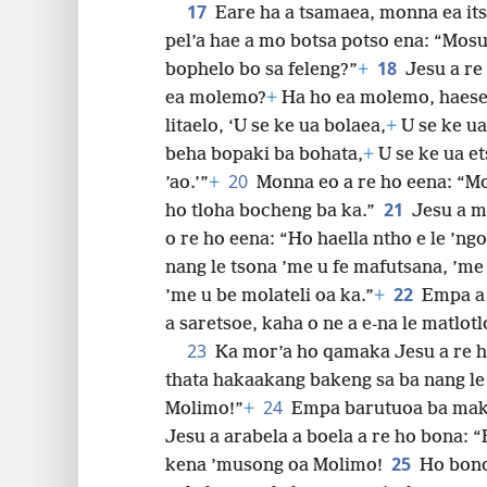
17
Eare ha a tsamaea, monna ea it
pel’a hae a mo botsa potso ena: “Mos
18
bophelo bo sa feleng?”
+
Jesu a re
ea molemo?
+
Ha ho ea molemo, haes
litaelo, ‘U se ke ua bolaea,
+
U se ke ua
beha bopaki ba bohata,
+
U se ke ua et
20
’ao.’”
+
Monna eo a re ho eena: “Mo
21
ho tloha bocheng ba ka.”
Jesu a m
o re ho eena: “Ho haella ntho e le ’ngo
nang le tsona ’me u fe mafutsana, ’me u
22
’me u be molateli oa ka.”
+
Empa a 
a saretsoe, kaha o ne a e-na le matlot
23
Ka mor’a ho qamaka Jesu a re ho
thata hakaakang bakeng sa ba nang le
24
Molimo!”
+
Empa barutuoa ba mak
Jesu a arabela a boela a re ho bona: 
25
kena ’musong oa Molimo!
Ho bono