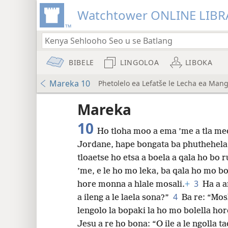
Watchtower ONLINE LIBR
BIBELE
LINGOLOA
LIBOKA
Mareka 10
Phetolelo ea Lefatše le Lecha ea Mang
lo a
Mareka
10
Ho tloha moo a ema ’me a tla me
Phetolelo ea Lefatše le Lecha (nwt)
Jordane, hape bongata ba phuthehela 
tloaetse ho etsa a boela a qala ho bo r
’me, e le ho mo leka, ba qala ho mo b
8
3
hore monna a hlale mosali.
+
Ha a a
4
a ileng a le laela sona?”
Ba re: “Mos
16
lengolo la bopaki la ho mo bolella hor
Jesu a re ho bona: “O ile a le ngolla t
24