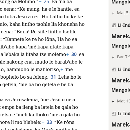
26
Mangolo
usong oa Molimo.”
+
Ba ’na ba
o eena: “Ke mang, ha e le hantle, ea
+
Mat 5:
ho toba Jesu a re: “Ho batho ho ke ke
lo, kaha lintho tsohle lia khoneha ho
Li-In
 eena: “Bona! Re siile lintho tsohle
Mareka
e: “Kannete ke re ho lōna, Ha ho ea
Mangolo
lib’abo kapa ’mè kapa ntate kapa
30
a lebaka la litaba tse molemo
+
ea
+
Bar 7:
le nakong ena, matlo le barab’abo le
Li-In
imo, hammoho le mahloriso,
+
’me
31
 bophelo bo sa feleng.
Leha ho le
Mareka
o qetela, ’me ba ho qetela e be ba
Mangolo
ba ea Jerusalema, ’me Jesu o ne a
+
Mat 19
 empa ba ileng ba latela ba qala ho
Li-In
metso e ’meli ka thōko ’me a qala ho
33
hore li mo hlahele:
+
“Ke rōna
Mareka