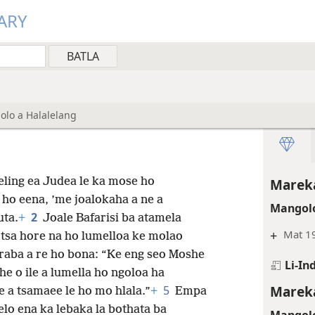
ARY
olo a Halalelang
eling ea Judea le ka mose ho
Mareka
ho eena, ’me joalokaha a ne a
Mangolo
2
uta.
+
Joale Bafarisi ba atamela
+
Mat 19
otsa hore na ho lumelloa ke molao
raba a re ho bona: “Ke eng seo Moshe
Li-In
he o ile a lumella ho ngoloa ha
Mareka
5
e a tsamaee le ho mo hlala.”
+
Empa
aelo ena ka lebaka la bothata ba
Mangolo