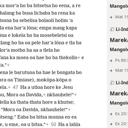
Mangolo
a mor’a ho ba bitsetsa ho eena, a re
halang ba busa lichaba ba rena ka
+
Mat 19
tsona ba sebelisa bolaoli holim ’a
ela ena har’a lōna; empa mang kapa
Li-In
ōna e lokela ho ba mosebeletsi oa
Mareka
ang ho ba oa pele har’a lōna e tla ba
Mangolo
Mor’a motho ha aa a tlela ho
fana ka moea oa hae ho ba thekollo
+
e
+
Ps 86:
a.”
+
+
Mat 19
ena le barutuoa ba hae le bongata bo
mora oa Timiase), mokōpa-kōpa o
Li-In
47
ela.
+
Ha a utloa hore ke Jesu
Mareka
su, Mora oa Davida,
+
nkhauhele!”
+
Mangolo
ella ka thata-thata hore a khutse;
: “Mora oa Davida, nkhauhele!”
+
+
Ex 20:
itseng.” Eaba ba bitsa monna eo ea
+
Ex 20:
50
e, u eme, oa u bitsa.”
+
Ha a lahla