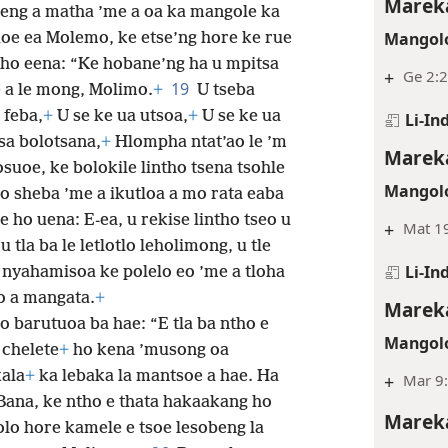
Mareka
seng a matha ’me a oa ka mangole ka
Mangolo
uoe ea Molemo, ke etse’ng hore ke rue
 ho eena: “Ke hobane’ng ha u mpitsa
+
Ge 2:2
19
e
a le mong, Molimo.
+
U tseba
 feba,
+
U se ke ua utsoa,
+
U se ke ua
Li-In
sa bolotsana,
+
Hlompha ntat’ao le ’m
Mareka
suoe, ke bolokile lintho tsena tsohle
Mangolo
o sheba ’me a ikutloa a mo rata eaba
e ho uena: E-ea, u rekise lintho tseo u
+
Mat 1
 tla ba le letlotlo leholimong, u tle
Li-In
nyahamisoa ke polelo eo ’me a tloha
lo a mangata.
+
Mareka
 barutuoa ba hae: “E tla ba ntho e
Mangolo
 chelete
+
ho kena ’musong oa
ala
+
ka lebaka la mantsoe a hae. Ha
+
Mar 9
“Bana, ke ntho e thata hakaakang ho
Mareka
lo hore kamele e tsoe lesobeng la