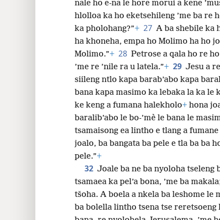
nale ho e-na le hore morui a kene ’m
hlolloa ka ho eketsehileng ’me ba re h
27
ka pholohang?”
+
A ba shebile ka 
ha khoneha, empa ho Molimo ha ho joa
28
Molimo.”
+
Petrose a qala ho re ho
29
’me re ’nile ra u latela.”
+
Jesu a r
siileng ntlo kapa barab’abo kapa bara
bana kapa masimo ka lebaka la ka le k
ke keng a fumana halekholo
+
hona joa
baralib’abo le bo-’mè le bana le mas
tsamaisong ea lintho e tlang a fumane
joalo, ba bangata ba pele e tla ba ba h
pele.”
+
32
Joale ba ne ba nyoloha tseleng 
tsamaea ka pel’a bona, ’me ba makala;
tšoha. A boela a nkela ba leshome le 
ba bolella lintho tsena tse reretsoeng 