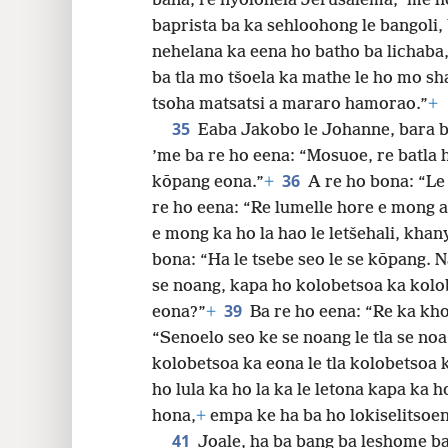
bana, re nyolohela Jerusalema, ’me h
baprista ba ka sehloohong le bangoli, 
nehelana ka eena ho batho ba lichaba
ba tla mo tšoela ka mathe le ho mo sh
tsoha matsatsi a mararo hamorao.”
+
35
Eaba Jakobo le Johanne, bara b
’me ba re ho eena: “Mosuoe, re batla h
36
kōpang eona.”
+
A re ho bona: “Le 
re ho eena: “Re lumelle hore e mong a 
e mong ka ho la hao le letšehali, khan
bona: “Ha le tsebe seo le se kōpang. 
se noang, kapa ho kolobetsoa ka kolo
39
eona?”
+
Ba re ho eena: “Re ka kh
“Senoelo seo ke se noang le tla se no
kolobetsoa ka eona le tla kolobetsoa 
ho lula ka ho la ka le letona kapa ka h
hona,
+
empa ke ha ba ho lokiselitsoen
41
Joale, ha ba bang ba leshome ba