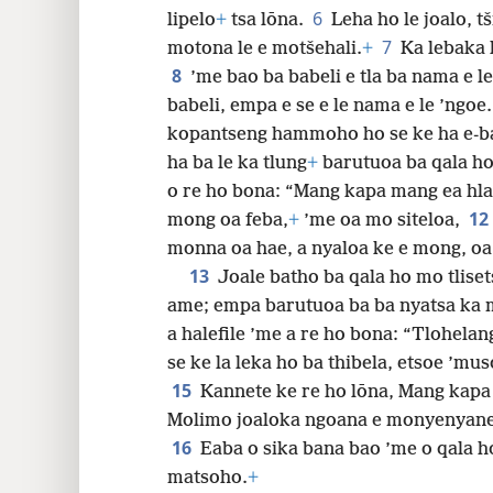
6
lipelo
+
tsa lōna.
Leha ho le joalo, t
7
motona le e motšehali.
+
Ka lebaka l
32
8
’me bao ba babeli e tla ba nama e le
babeli, empa e se e le nama e le ’ngoe
40
kopantseng hammoho ho se ke ha e-ba
ha ba le ka tlung
+
barutuoa ba qala ho
48
o re ho bona: “Mang kapa mang ea hla
12
mong oa feba,
+
’me oa mo siteloa,
monna oa hae, a nyaloa ke e mong, oa
13
Joale batho ba qala ho mo tlise
ame; empa barutuoa ba ba nyatsa ka 
a halefile ’me a re ho bona: “Tlohelan
se ke la leka ho ba thibela, etsoe ’mu
15
Kannete ke re ho lōna, Mang kap
Molimo joaloka ngoana e monyenyane 
16
Eaba o sika bana bao ’me o qala h
matsoho.
+