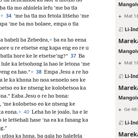
o tla nehelanoa ka Mor’a motho ho
Mangolo
ba tla mo ahlolela lefu ’me ba tla
34
+
Mat 18
,
+
’me ba tla mo fetola litšeho ’me
apa ’me ba mo bolaee, empa o tla
Li-In
Mareka
a babeli ba Zebedea,
+
ba ea ho eena
ore u re etsetse eng kapa eng eo re u
Mangolo
37
batla hore ke le etsetse’ng?”
Ba
+
Mat 18
lule ka letsohong la hao le letona ’me
38
yeng ea hao.”
+
Empa Jesu a re ho
Li-In
Na le ka khona ho noa senoelo seo ke
Mareka
betso eo ke ntseng ke kolobetsoa ka
ona.” Eaba Jesu o re ho bona:
Mangolo
a, ’me kolobetso eo ke ntseng ke
+
Ge 48:
40
ka eona.
+
Leha ho le joalo, ha e le
o le letšehali hase ’na ea ka fanang ka
Li-In
g.”
Mareka
 utloa ka hona, ba qala ho halefela