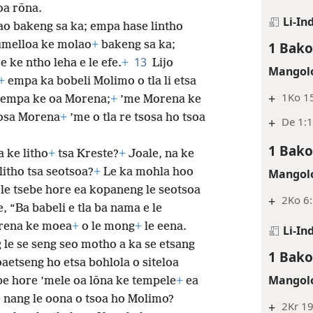
a rōna.
Li-In
lao bakeng sa ka; empa hase lintho
lumelloa ke molao
+
bakeng sa ka;
1 Bako
13
 ke ntho leha e le efe.
+
Lijo
Mangolo
+
empa ka bobeli Molimo o tla li etsa
+
1Ko 1
, empa ke oa Morena;
+
’me Morena ke
sosa Morena
+
’me o tla re tsosa ho tsoa
+
De 1:1
1 Bako
a ke litho
+
tsa Kreste?
+
Joale, na ke
 litho tsa seotsoa?
+
Le ka mohla hoo
Mangolo
 le tsebe hore ea kopaneng le seotsoa
+
2Ko 6
, “Ba babeli e tla ba nama e le
rena ke moea
+
o le mong
+
le eena.
Li-In
 le se seng seo motho a ka se etsang
1 Bako
oaetseng ho etsa bohlola o siteloa
Mangolo
ebe hore ’mele oa lōna ke tempele
+
ea
 nang le oona o tsoa ho Molimo?
+
2Kr 19