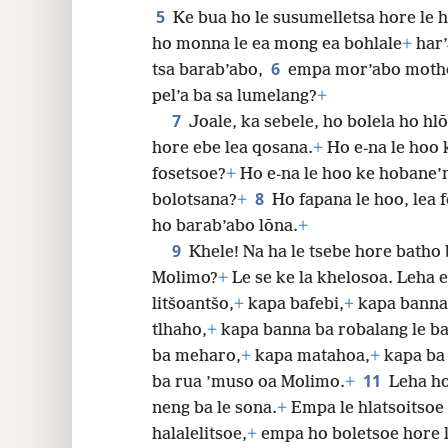
5
Ke bua ho le susumelletsa hore le h
ho monna le ea mong ea bohlale
+
har’
6
tsa barab’abo,
empa mor’abo motho 
pel’a ba sa lumelang?
+
7
Joale, ka sebele, ho bolela ho hl
hore ebe lea qosana.
+
Ho e-na le hoo k
fosetsoe?
+
Ho e-na le hoo ke hobane’ng
8
bolotsana?
+
Ho fapana le hoo, lea f
ho barab’abo lōna.
+
9
Khele! Na ha le tsebe hore batho
Molimo?
+
Le se ke la khelosoa. Leha e 
litšoantšo,
+
kapa bafebi,
+
kapa banna 
tlhaho,
+
kapa banna ba robalang le b
ba meharo,
+
kapa matahoa,
+
kapa ba 
11
ba rua ’muso oa Molimo.
+
Leha ho
neng ba le sona.
+
Empa le hlatsoitsoe 
halalelitsoe,
+
empa ho boletsoe hore l