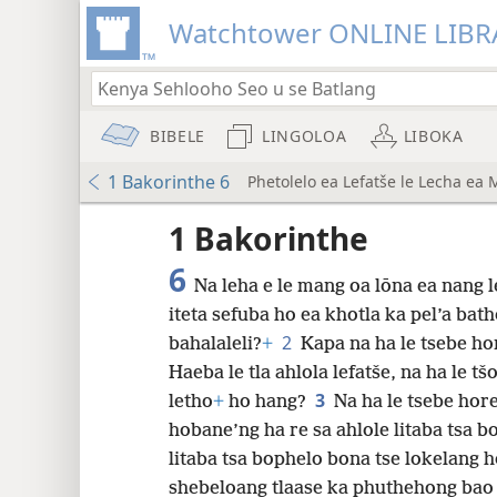
Watchtower ONLINE LIBR
BIBELE
LINGOLOA
LIBOKA
1 Bakorinthe 6
Phetolelo ea Lefatše le Lecha ea
lo a
1 Bakorinthe
6
Na leha e le mang oa lōna ea nang 
Phetolelo ea Lefatše le Lecha (nwt)
iteta sefuba ho ea khotla ka pel’a bat
2
bahalaleli?
+
Kapa na ha le tsebe hor
Haeba le tla ahlola lefatše, na ha le t
8
3
letho
+
ho hang?
Na ha le tsebe hore
hobane’ng ha re sa ahlole litaba tsa 
16
litaba tsa bophelo bona tse lokelang h
shebeloang tlaase ka phuthehong bao 