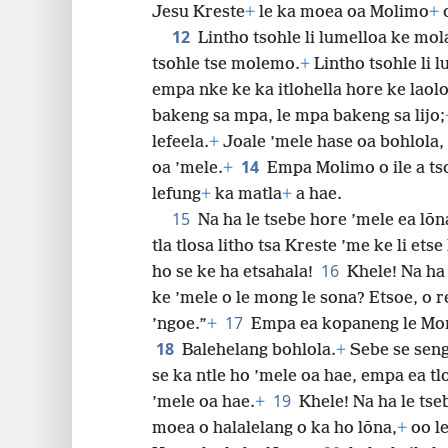
Jesu Kreste
+
le ka moea oa Molimo
+
o
12
Lintho tsohle li lumelloa ke mo
tsohle tse molemo.
+
Lintho tsohle li 
empa nke ke ka itlohella hore ke laoloe
bakeng sa mpa, le mpa bakeng sa lijo;
lefeela.
+
Joale ’mele hase oa bohlola
14
oa ’mele.
+
Empa Molimo o ile a t
lefung
+
ka matla
+
a hae.
15
Na ha le tsebe hore ’mele ea lōn
tla tlosa litho tsa Kreste ’me ke li etse
16
ho se ke ha etsahala!
Khele! Na ha
ke ’mele o le mong le sona? Etsoe, o re
17
’ngoe.”
+
Empa ea kopaneng le Mo
18
Balehelang bohlola.
+
Sebe se seng
se ka ntle ho ’mele oa hae, empa ea tl
19
’mele oa hae.
+
Khele! Na ha le ts
moea o halalelang o ka ho lōna,
+
oo le