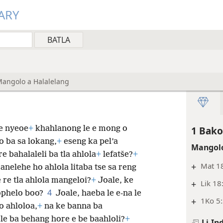
ARY
 Mangolo a Halalelang
le nyeoe
+
khahlanong le e mong o
1 Bako
ho ba sa lokang,
+
eseng ka pel’a
Mangolo
e bahalaleli ba tla ahlola
+
lefatše?
+
+
Mat 1
šoanelehe ho ahlola litaba tse sa reng
 re tla ahlola mangeloi?
+
Joale, ke
+
Lik 18
4
bophelo boo?
Joale, haeba le e-na le
+
1Ko 5:
o ahloloa,
+
na ke banna ba
le ba behang hore e be baahloli?
+
Li-In