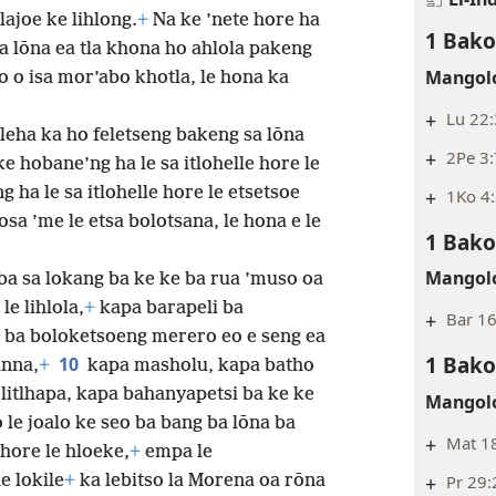
lajoe ke lihlong.
+
Na ke ’nete hore ha
1 Bako
a lōna ea tla khona ho ahlola pakeng
Mangolo
o isa mor’abo khotla, le hona ka
+
Lu 22:
ōleha ka ho feletseng bakeng sa lōna
+
2Pe 3:
e hobane’ng ha le sa itlohelle hore le
 ha le sa itlohelle hore le etsetsoe
+
1Ko 4
osa ’me le etsa bolotsana, le hona e le
1 Bako
Mangolo
 ba sa lokang ba ke ke ba rua ’muso oa
le lihlola,
+
kapa barapeli ba
+
Bar 1
ba boloketsoeng merero eo e seng ea
1 Bako
10
anna,
+
kapa masholu, kapa batho
litlhapa, kapa bahanyapetsi ba ke ke
Mangolo
 le joalo ke seo ba bang ba lōna ba
+
Mat 1
hore le hloeke,
+
empa le
e lokile
+
ka lebitso la Morena oa rōna
+
Pr 29: