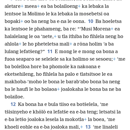
aletare
+
meea
+
ea ba bolailoeng
+
ka lebaka la
lentsoe la Molimo le ka lebaka la mosebetsi oa
10
bopaki
+
oo ba neng ba e-na le oona.
Ba hoeletsa
ka lentsoe le phahameng, ba re: “’Musi Morena
+
ea
halalelang le oa ’nete,
+
u tla ithiba ho fihlela neng ho
ahlola
+
le ho pheteletsa mali
+
a rōna holim ’a ba
11
lulang lefatšeng?”
E mong le e mong oa bona a
fuoa seaparo se selelele sa ka holimo se sesoeu;
+
’me
ba bolelloa hore ba phomole ka nakoana e
eketsehileng, ho fihlela ha palo e tlatsitsoe le ea
makhoba-’moho le bona le barab’abo bona ba neng
ba le haufi le ho bolaoa
+
joalokaha le bona ba ne ba
bolailoe.
12
Ka bona ha e bula tiiso ea botšelela, ’me
tšisinyeho e khōlō ea lefatše ea e-ba teng; letsatsi la
e-ba letšo joaloka lesela la mokotla
+
la boea, ’me
13
khoeli eohle ea e-ba joaloka mali,
+
’me linaleli