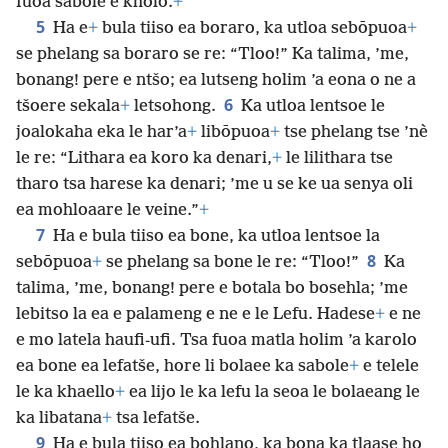
fuoa sabole e khōlō.
+
5
Ha e
+
bula tiiso ea boraro, ka utloa sebōpuoa
+
se phelang sa boraro se re: “Tloo!” Ka talima, ’me,
bonang! pere e ntšo; ea lutseng holim ’a eona o ne a
6
tšoere sekala
+
letsohong.
Ka utloa lentsoe le
joalokaha eka le har’a
+
libōpuoa
+
tse phelang tse ’nè
le re: “Lithara ea koro ka denari,
+
le lilithara tse
tharo tsa harese ka denari; ’me u se ke ua senya oli
ea mohloaare le veine.”
+
7
Ha e bula tiiso ea bone, ka utloa lentsoe la
8
sebōpuoa
+
se phelang sa bone le re: “Tloo!”
Ka
talima, ’me, bonang! pere e botala bo bosehla; ’me
lebitso la ea e palameng e ne e le Lefu. Hadese
+
e ne
e mo latela haufi-ufi. Tsa fuoa matla holim ’a karolo
ea bone ea lefatše, hore li bolaee ka sabole
+
e telele
le ka khaello
+
ea lijo le ka lefu la seoa le bolaeang le
ka libatana
+
tsa lefatše.
9
Ha e bula tiiso ea bohlano, ka bona ka tlaase ho