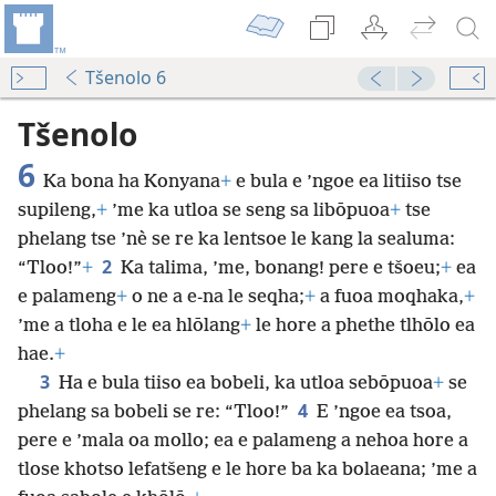
Tšenolo 6
Tšenolo
6
Ka bona ha Konyana
+
e bula e ’ngoe ea litiiso tse
supileng,
+
’me ka utloa se seng sa libōpuoa
+
tse
phelang tse ’nè se re ka lentsoe le kang la sealuma:
2
“Tloo!”
+
Ka talima, ’me, bonang! pere e tšoeu;
+
ea
e palameng
+
o ne a e-na le
seqha;
+
a fuoa moqhaka,
+
’me a tloha e le ea hlōlang
+
le hore a phethe tlhōlo ea
hae.
+
3
Ha e bula tiiso ea bobeli, ka utloa sebōpuoa
+
se
4
phelang sa bobeli se re: “Tloo!”
E ’ngoe ea tsoa,
pere e ’mala oa mollo; ea e palameng a nehoa hore a
tlose khotso lefatšeng e le hore ba ka bolaeana; ’me a