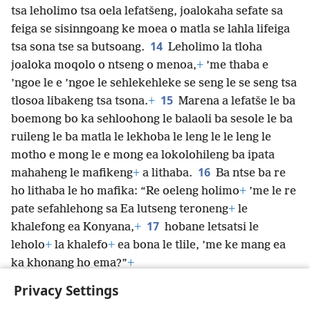
tsa leholimo tsa oela lefatšeng, joalokaha sefate sa
feiga se sisinngoang ke moea o matla se lahla lifeiga
14
tsa sona tse sa butsoang.
Leholimo la tloha
joaloka moqolo o ntseng o menoa,
+
’me thaba e
’ngoe le e ’ngoe le sehlekehleke se seng le se seng tsa
15
tlosoa libakeng tsa tsona.
+
Marena a lefatše le ba
boemong bo ka sehloohong le balaoli ba sesole le ba
ruileng le ba matla le lekhoba le leng le le leng le
motho e mong le e mong ea lokolohileng ba ipata
16
mahaheng le mafikeng
+
a lithaba.
Ba ntse ba re
ho lithaba le ho mafika: “Re oeleng holimo
+
’me le re
pate sefahlehong sa Ea lutseng teroneng
+
le
17
khalefong ea Konyana,
+
hobane letsatsi le
leholo
+
la khalefo
+
ea bona le tlile, ’me ke mang ea
ka khonang ho ema?”
+
Privacy Settings