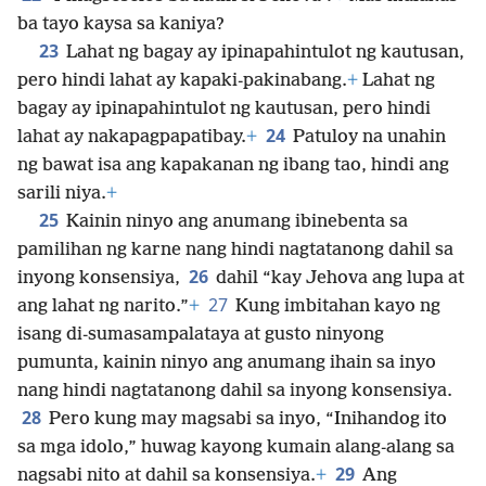
ba tayo kaysa sa kaniya?
23
Lahat ng bagay ay ipinapahintulot ng kautusan,
pero hindi lahat ay kapaki-pakinabang.
+
Lahat ng
bagay ay ipinapahintulot ng kautusan, pero hindi
24
lahat ay nakapagpapatibay.
+
Patuloy na unahin
ng bawat isa ang kapakanan ng ibang tao, hindi ang
sarili niya.
+
25
Kainin ninyo ang anumang ibinebenta sa
pamilihan ng karne nang hindi nagtatanong dahil sa
26
inyong konsensiya,
dahil “kay Jehova ang lupa at
27
ang lahat ng narito.”
+
Kung imbitahan kayo ng
isang di-sumasampalataya at gusto ninyong
pumunta, kainin ninyo ang anumang ihain sa inyo
nang hindi nagtatanong dahil sa inyong konsensiya.
28
Pero kung may magsabi sa inyo, “Inihandog ito
sa mga idolo,” huwag kayong kumain alang-alang sa
29
nagsabi nito at dahil sa konsensiya.
+
Ang