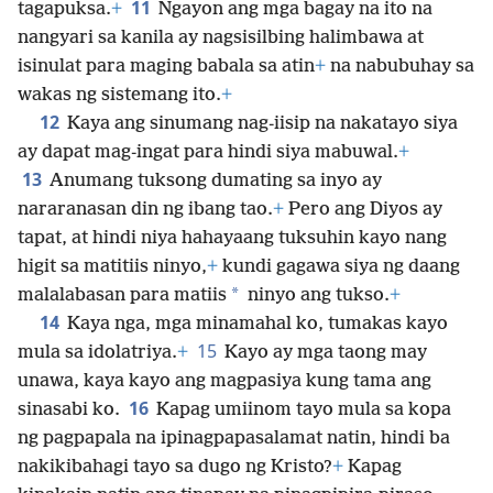
11
tagapuksa.
+
Ngayon ang mga bagay na ito na
nangyari sa kanila ay nagsisilbing halimbawa at
isinulat para maging babala sa atin
+
na nabubuhay sa
wakas ng sistemang ito.
+
12
Kaya ang sinumang nag-iisip na nakatayo siya
ay dapat mag-ingat para hindi siya mabuwal.
+
13
Anumang tuksong dumating sa inyo ay
nararanasan din ng ibang tao.
+
Pero ang Diyos ay
tapat, at hindi niya hahayaang tuksuhin kayo nang
higit sa matitiis ninyo,
+
kundi gagawa siya ng daang
*
malalabasan para matiis
ninyo ang tukso.
+
14
Kaya nga, mga minamahal ko, tumakas kayo
15
mula sa idolatriya.
+
Kayo ay mga taong may
unawa, kaya kayo ang magpasiya kung tama ang
16
sinasabi ko.
Kapag umiinom tayo mula sa kopa
ng pagpapala na ipinagpapasalamat natin, hindi ba
nakikibahagi tayo sa dugo ng Kristo?
+
Kapag