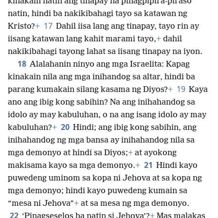
kinakain natin ang tinapay na pinagpipira-piraso
natin, hindi ba nakikibahagi tayo sa katawan ng
17
Kristo?
+
Dahil iisa lang ang tinapay, tayo rin ay
iisang katawan lang kahit marami tayo,
+
dahil
nakikibahagi tayong lahat sa iisang tinapay na iyon.
18
Alalahanin ninyo ang mga Israelita: Kapag
kinakain nila ang mga inihandog sa altar, hindi ba
19
parang kumakain silang kasama ng Diyos?
+
Kaya
ano ang ibig kong sabihin? Na ang inihahandog sa
idolo ay may kabuluhan, o na ang isang idolo ay may
20
kabuluhan?
+
Hindi; ang ibig kong sabihin, ang
inihahandog ng mga bansa ay inihahandog nila sa
mga demonyo at hindi sa Diyos;
+
at ayokong
21
makisama kayo sa mga demonyo.
+
Hindi kayo
puwedeng uminom sa kopa ni Jehova at sa kopa ng
mga demonyo; hindi kayo puwedeng kumain sa
“mesa ni Jehova”
+
at sa mesa ng mga demonyo.
22
‘Pinagseselos ba natin si Jehova’?
+
Mas malakas