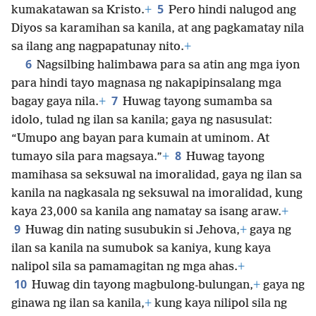
5
kumakatawan sa Kristo.
+
Pero hindi nalugod ang
Diyos sa karamihan sa kanila, at ang pagkamatay nila
sa ilang ang nagpapatunay nito.
+
6
Nagsilbing halimbawa para sa atin ang mga iyon
para hindi tayo magnasa ng nakapipinsalang mga
7
bagay gaya nila.
+
Huwag tayong sumamba sa
idolo, tulad ng ilan sa kanila; gaya ng nasusulat:
“Umupo ang bayan para kumain at uminom. At
8
tumayo sila para magsaya.”
+
Huwag tayong
mamihasa sa seksuwal na imoralidad, gaya ng ilan sa
kanila na nagkasala ng seksuwal na imoralidad, kung
kaya 23,000 sa kanila ang namatay sa isang araw.
+
9
Huwag din nating susubukin si Jehova,
+
gaya ng
ilan sa kanila na sumubok sa kaniya, kung kaya
nalipol sila sa pamamagitan ng mga ahas.
+
10
Huwag din tayong magbulong-bulungan,
+
gaya ng
ginawa ng ilan sa kanila,
+
kung kaya nilipol sila ng