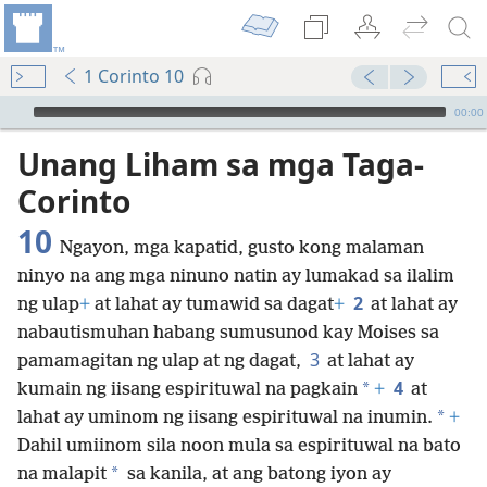
1 Corinto 10
Audio Player
00:00
Unang Liham sa mga Taga-
Corinto
10
Ngayon, mga kapatid, gusto kong malaman
ninyo na ang mga ninuno natin ay lumakad sa ilalim
2
ng ulap
+
at lahat ay tumawid sa dagat
+
at lahat ay
nabautismuhan habang sumusunod kay Moises sa
3
pamamagitan ng ulap at ng dagat,
at lahat ay
4
*
kumain ng iisang espirituwal na pagkain
+
at
*
lahat ay uminom ng iisang espirituwal na inumin.
+
Dahil umiinom sila noon mula sa espirituwal na bato
*
na malapit
sa kanila, at ang batong iyon ay