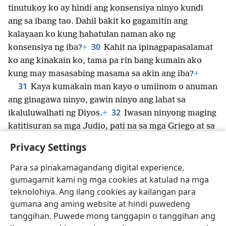
tinutukoy ko ay hindi ang konsensiya ninyo kundi
ang sa ibang tao. Dahil bakit ko gagamitin ang
kalayaan ko kung hahatulan naman ako ng
30
konsensiya ng iba?
+
Kahit na ipinagpapasalamat
ko ang kinakain ko, tama pa rin bang kumain ako
kung may masasabing masama sa akin ang iba?
+
31
Kaya kumakain man kayo o umiinom o anuman
ang ginagawa ninyo, gawin ninyo ang lahat sa
32
ikaluluwalhati ng Diyos.
+
Iwasan ninyong maging
katitisuran sa mga Judio, pati na sa mga Griego at sa
33
kongregasyon ng Diyos,
+
kagaya ko rin na
Privacy Settings
nagsisikap na palugdan sa lahat ng bagay ang lahat
ng tao at inuuna ang kapakanan ng marami sa halip
Para sa pinakamagandang digital experience,
na ang sa akin,
+
nang sa gayon ay maligtas sila.
+
gumagamit kami ng mga cookies at katulad na mga
teknolohiya. Ang ilang cookies ay kailangan para
gumana ang aming website at hindi puwedeng
tanggihan. Puwede mong tanggapin o tanggihan ang