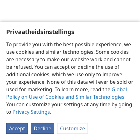
Privaatheidsinstellings
Afrikaans
Voorkeure
To provide you with the best possible experience, we
Copyright
© 2026 Watch Tower Bible and Tract Society of Pennsylvania
use cookies and similar technologies. Some cookies
Gebruiksvoorwaardes
Privaatheidsbeleid
Privaatheidsinstellings
are necessary to make our website work and cannot
Meld aan
JW.ORG
be refused. You can accept or decline the use of
additional cookies, which we use only to improve
your experience. None of this data will ever be sold or
used for marketing. To learn more, read the
Global
Policy on Use of Cookies and Similar Technologies
.
You can customize your settings at any time by going
to
Privacy Settings
.
Accept
Decline
Customize