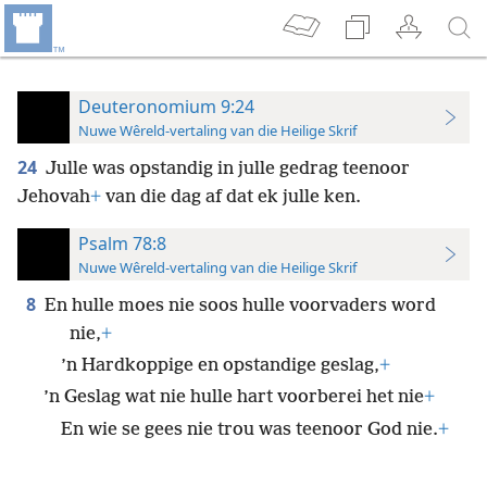
Deuteronomium 9:24
Nuwe Wêreld-vertaling van die Heilige Skrif
24
Julle was opstandig in julle gedrag teenoor
Jehovah
+
van die dag af dat ek julle ken.
Psalm 78:8
Nuwe Wêreld-vertaling van die Heilige Skrif
8
En hulle moes nie soos hulle voorvaders word
nie,
+
’n Hardkoppige en opstandige geslag,
+
’n Geslag wat nie hulle hart voorberei het nie
+
En wie se gees nie trou was teenoor God nie.
+