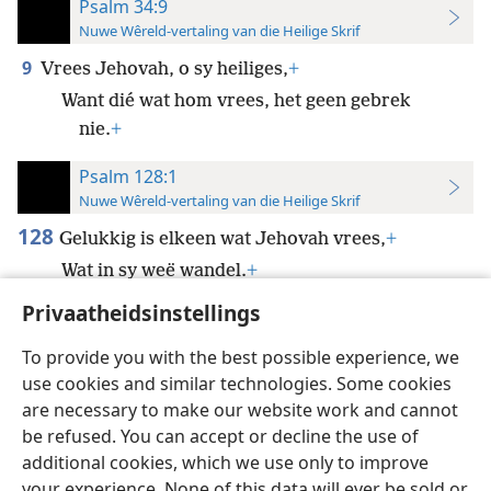
Psalm 34:9
Nuwe Wêreld-vertaling van die Heilige Skrif
9
Vrees Jehovah, o sy heiliges,
+
Want dié wat hom vrees, het geen gebrek
nie.
+
Psalm 128:1
Nuwe Wêreld-vertaling van die Heilige Skrif
128
Gelukkig is elkeen wat Jehovah vrees,
+
Wat in sy weë wandel.
+
Privaatheidsinstellings
To provide you with the best possible experience, we
use cookies and similar technologies. Some cookies
Afrikaans
Voorkeure
are necessary to make our website work and cannot
be refused. You can accept or decline the use of
Copyright
© 2026 Watch Tower Bible and Tract Society of Pennsylvania
Gebruiksvoorwaardes
Privaatheidsbeleid
Privaatheidsinstellings
additional cookies, which we use only to improve
Meld aan
JW.ORG
your experience. None of this data will ever be sold or