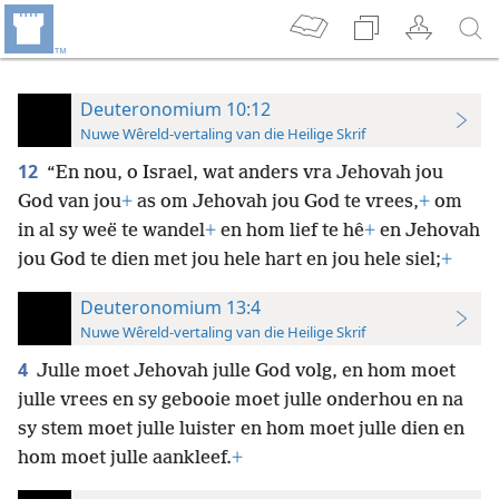
Deuteronomium 10:12
Nuwe Wêreld-vertaling van die Heilige Skrif
12
“En nou, o Israel, wat anders vra Jehovah jou
God van jou
+
as om Jehovah jou God te vrees,
+
om
in al sy weë te wandel
+
en hom lief te hê
+
en Jehovah
jou God te dien met jou hele hart en jou hele siel;
+
Deuteronomium 13:4
Nuwe Wêreld-vertaling van die Heilige Skrif
4
Julle moet Jehovah julle God volg, en hom moet
julle vrees en sy gebooie moet julle onderhou en na
sy stem moet julle luister en hom moet julle dien en
hom moet julle aankleef.
+