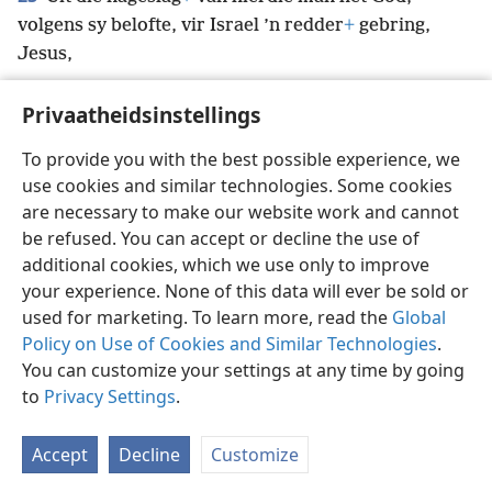
volgens sy belofte, vir Israel ’n redder
+
gebring,
Jesus,
Privaatheidsinstellings
To provide you with the best possible experience, we
use cookies and similar technologies. Some cookies
Afrikaans
Voorkeure
are necessary to make our website work and cannot
Copyright
© 2026 Watch Tower Bible and Tract Society of Pennsylvania
be refused. You can accept or decline the use of
Gebruiksvoorwaardes
Privaatheidsbeleid
Privaatheidsinstellings
Meld aan
JW.ORG
additional cookies, which we use only to improve
your experience. None of this data will ever be sold or
used for marketing. To learn more, read the
Global
Policy on Use of Cookies and Similar Technologies
.
You can customize your settings at any time by going
to
Privacy Settings
.
Accept
Decline
Customize