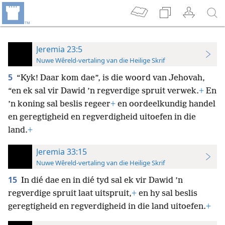
Jeremia 23:5
Nuwe Wêreld-vertaling van die Heilige Skrif
5
“Kyk! Daar kom dae”, is die woord van Jehovah,
“en ek sal vir Dawid ’n regverdige spruit verwek.
+
En
’n koning sal beslis regeer
+
en oordeelkundig handel
en geregtigheid en regverdigheid uitoefen in die
land.
+
Jeremia 33:15
Nuwe Wêreld-vertaling van die Heilige Skrif
15
In dié dae en in dié tyd sal ek vir Dawid ’n
regverdige spruit laat uitspruit,
+
en hy sal beslis
geregtigheid en regverdigheid in die land uitoefen.
+