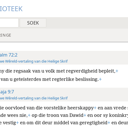
LIOTEEK
RINGE
alm 72:2
e Wêreld-vertaling van die Heilige Skrif
hy die regsaak van u volk met regverdigheid bepleit,
+
van u geteisterdes met regterlike beslissing.
+
saja 9:7
e Wêreld-vertaling van die Heilige Skrif
ie oorvloed van die vorstelike heerskappy
+
en aan vrede 
nde wees nie,
+
op die troon van Dawid
+
en oor sy koninkr
e vestig
+
en om dit deur middel van geregtigheid
+
en deur