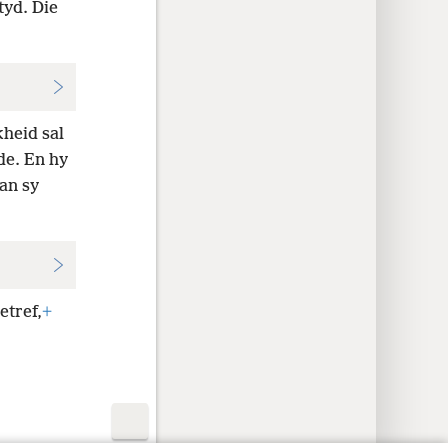
tyd. Die
kheid sal
de. En hy
an sy
etref,
+