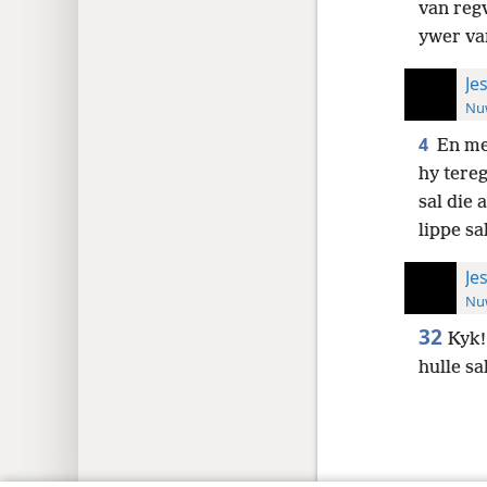
van reg
ywer van
Je
Nuw
4
En me
hy tere
sal die 
lippe s
Je
Nuw
32
Kyk!
hulle sa