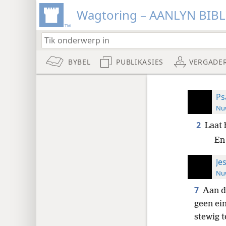
Wagtoring – AANLYN BIB
BYBEL
PUBLIKASIES
VERGADE
Ps
Nuw
2
Laat 
En 
Je
Nuw
7
Aan d
geen ei
stewig t