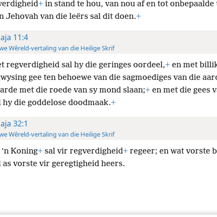
verdigheid
+
in stand te hou, van nou af en tot onbepaalde 
 Jehovah van die leërs sal dit doen.
+
saja 11:4
e Wêreld-vertaling van die Heilige Skrif
t regverdigheid sal hy die geringes oordeel,
+
en met billi
gwysing gee ten behoewe van die sagmoediges van die aar
aarde met die roede van sy mond slaan;
+
en met die gees v
al hy die goddelose doodmaak.
+
saja 32:1
e Wêreld-vertaling van die Heilige Skrif
 ’n Koning
+
sal vir regverdigheid
+
regeer; en wat vorste b
l as vorste vir geregtigheid heers.