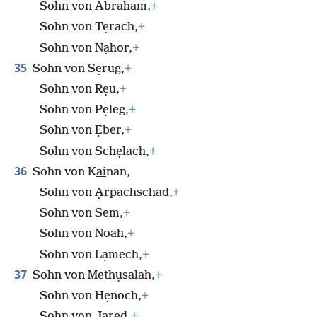
Sohn von Abraham,
+
Sohn von Tẹrach,
+
Sohn von Nạhor,
+
35
Sohn von Sẹrug,
+
Sohn von Rẹu,
+
Sohn von Pẹleg,
+
Sohn von Ẹber,
+
Sohn von Schẹlach,
+
36
Sohn von K
ai
nan,
Sohn von Ạrpachschad,
+
Sohn von Sem,
+
Sohn von Noah,
+
Sohn von Lạmech,
+
37
Sohn von Methụsalah,
+
Sohn von Hẹnoch,
+
Sohn von Jạred,
+