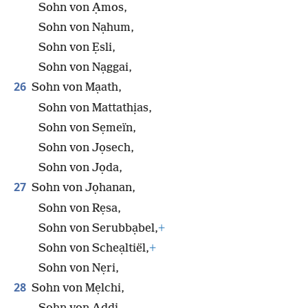
Sohn von Ạmos,
Sohn von Nạhum,
Sohn von Ẹsli,
Sohn von Nạggai,
26
Sohn von Mạath,
Sohn von Mattathịas,
Sohn von Sẹmeïn,
Sohn von Jọsech,
Sohn von Jọda,
27
Sohn von Jọhanan,
Sohn von Rẹsa,
Sohn von Serubbạbel,
+
Sohn von Scheạltiël,
+
Sohn von Nẹri,
28
Sohn von Mẹlchi,