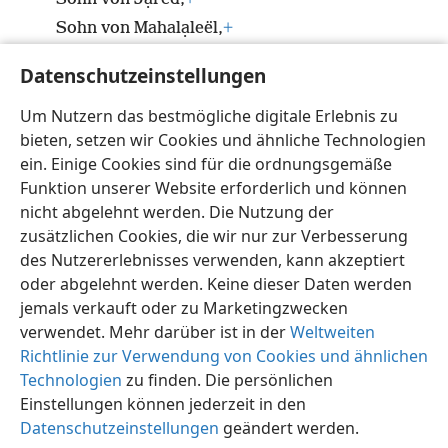
Sohn von Mahalạleël,
+
Sohn von K
ai
nan,
+
Datenschutzeinstellungen
38
Sohn von Ẹnosch,
+
Um Nutzern das bestmögliche digitale Erlebnis zu
Sohn von Seth,
+
bieten, setzen wir Cookies und ähnliche Technologien
Sohn von Adam,
+
ein. Einige Cookies sind für die ordnungsgemäße
dem Sohn Gottes.
Funktion unserer Website erforderlich und können
nicht abgelehnt werden. Die Nutzung der
zusätzlichen Cookies, die wir nur zur Verbesserung
des Nutzererlebnisses verwenden, kann akzeptiert
oder abgelehnt werden. Keine dieser Daten werden
Deutsch
Teilen
Einstellungen
jemals verkauft oder zu Marketingzwecken
Copyright
© 2026 Watch Tower Bible and Tract Society of Pennsylvania
Nutzungsbedingungen
Datenschutzerklärung
verwendet. Mehr darüber ist in der
Weltweiten
Datenschutzeinstellungen
Anmelden
JW.ORG
Richtlinie zur Verwendung von Cookies und ähnlichen
Technologien
zu finden. Die persönlichen
Einstellungen können jederzeit in den
Datenschutzeinstellungen
geändert werden.