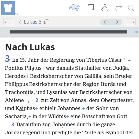
Lukas 3
Audio Player
00:00
Nach Lukas
3
*
Im 15. Jahr der Regierung von Tibẹrius Cäsar
–
Pọntius Pilạtus
+
war damals Statthalter von Judạ̈a,
Herodes
+
Bezirksherrscher von Galilạ̈a, sein Bruder
Philịppus Bezirksherrscher der Region Iturạ̈a und
Trachonịtis, und Lysạnias war Bezirksherrscher von
2
Abilẹne –,
zur Zeit von Ạnnas, dem Oberpriester,
und K
ai
phas
+
erhielt Johạnnes,
+
der Sohn von
Sachạrja,
+
in der Wildnis
+
eine Botschaft von Gott.
3
Daraufhin zog Johạnnes durch die ganze
Jordangegend und predigte die Taufe als Symbol der