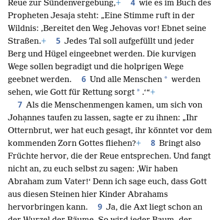
4
Reue zur Sündenvergebung,
+
wie es im Buch des
Propheten Jesaja steht: „Eine Stimme ruft in der
Wildnis: ‚Bereitet den Weg Jehovas vor! Ebnet seine
5
Straßen.
+
Jedes Tal soll aufgefüllt und jeder
Berg und Hügel eingeebnet werden. Die kurvigen
Wege sollen begradigt und die holprigen Wege
6
*
geebnet werden.
Und alle Menschen
werden
*
sehen, wie Gott für Rettung sorgt
.‘“
+
7
Als die Menschenmengen kamen, um sich von
Johạnnes taufen zu lassen, sagte er zu ihnen: „Ihr
Otternbrut, wer hat euch gesagt, ihr könntet vor dem
8
kommenden Zorn Gottes fliehen?
+
Bringt also
Früchte hervor, die der Reue entsprechen. Und fangt
nicht an, zu euch selbst zu sagen: ‚Wir haben
Abraham zum Vater!‘ Denn ich sage euch, dass Gott
aus diesen Steinen hier Kinder Abrahams
9
hervorbringen kann.
Ja, die Axt liegt schon an