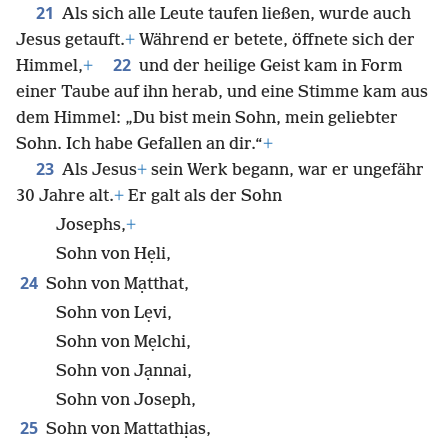
21
Als sich alle Leute taufen ließen, wurde auch
Jesus getauft.
+
Während er betete, öffnete sich der
22
Himmel,
+
und der heilige Geist kam in Form
einer Taube auf ihn herab, und eine Stimme kam aus
dem Himmel: „Du bist mein Sohn, mein geliebter
Sohn. Ich habe Gefallen an dir.“
+
23
Als Jesus
+
sein Werk begann, war er ungefähr
30 Jahre alt.
+
Er galt als der Sohn
Josephs,
+
Sohn von Hẹli,
24
Sohn von Mạtthat,
Sohn von Lẹvi,
Sohn von Mẹlchi,
Sohn von Jạnnai,
Sohn von Joseph,
25
Sohn von Mattathịas,