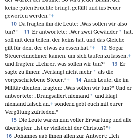
der Wurzel der Bäume. So wird jeder Baum, der
keine guten Früchte bringt, gefällt und ins Feuer
geworfen werden.“
+
10
Da fragten ihn die Leute: „Was sollen wir also
11
*
tun?“
Er antwortete: „Wer zwei Gewänder
hat,
soll mit dem teilen, der keins hat, und das Gleiche
12
gilt für den, der etwas zu essen hat.“
+
Sogar
Steuereinnehmer kamen, um sich taufen zu lassen,
+
13
und fragten: „Lehrer, was sollen wir tun?“
Er
*
sagte zu ihnen: „Verlangt nicht mehr
als die
14
vorgeschriebene Steuer.“
+
Auch Leute, die im
Militär dienten, fragten: „Was sollen wir tun?“ Und er
*
antwortete: „Drangsaliert niemand
und klagt
niemand falsch an,
+
sondern gebt euch mit eurer
Vergütung zufrieden.“
15
Die Leute waren nun voller Erwartung und alle
überlegten: „Ist er vielleicht der Christus?“
+
16
Johạnnes gab ihnen allen zur Antwort: „Ich