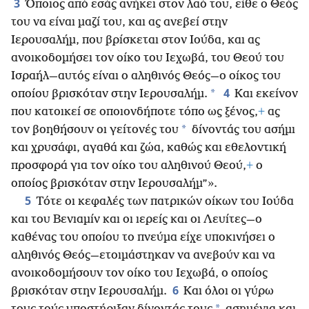
3
Όποιος από εσάς ανήκει στον λαό του, είθε ο Θεός
του να είναι μαζί του, και ας ανεβεί στην
Ιερουσαλήμ, που βρίσκεται στον Ιούδα, και ας
ανοικοδομήσει τον οίκο του Ιεχωβά, του Θεού του
Ισραήλ—αυτός είναι ο αληθινός Θεός—ο οίκος του
4
*
οποίου βρισκόταν στην Ιερουσαλήμ.
Και εκείνον
που κατοικεί σε οποιονδήποτε τόπο ως ξένος,
+
ας
*
τον βοηθήσουν οι γείτονές του
δίνοντάς του ασήμι
και χρυσάφι, αγαθά και ζώα, καθώς και εθελοντική
προσφορά για τον οίκο του αληθινού Θεού,
+
ο
οποίος βρισκόταν στην Ιερουσαλήμ”».
5
Τότε οι κεφαλές των πατρικών οίκων του Ιούδα
και του Βενιαμίν και οι ιερείς και οι Λευίτες—ο
καθένας του οποίου το πνεύμα είχε υποκινήσει ο
αληθινός Θεός—ετοιμάστηκαν να ανεβούν και να
ανοικοδομήσουν τον οίκο του Ιεχωβά, ο οποίος
6
βρισκόταν στην Ιερουσαλήμ.
Και όλοι οι γύρω