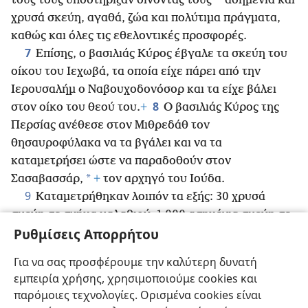
*
τους τούς υποστήριξαν δίνοντάς τους
ασημένια και
χρυσά σκεύη, αγαθά, ζώα και πολύτιμα πράγματα,
καθώς και όλες τις εθελοντικές προσφορές.
7
Επίσης, ο βασιλιάς Κύρος έβγαλε τα σκεύη του
οίκου του Ιεχωβά, τα οποία είχε πάρει από την
Ιερουσαλήμ ο Ναβουχοδονόσορ και τα είχε βάλει
8
στον οίκο του θεού του.
+
Ο βασιλιάς Κύρος της
Περσίας ανέθεσε στον Μιθρεδάθ τον
θησαυροφύλακα να τα βγάλει και να τα
καταμετρήσει ώστε να παραδοθούν στον
*
Σασαβασσάρ,
+
τον αρχηγό του Ιούδα.
9
Καταμετρήθηκαν λοιπόν τα εξής: 30 χρυσά
σκεύη σε σχήμα καλαθιού, 1.000 ασημένια σκεύη σε
10
Ρυθμίσεις Απορρήτου
σχήμα καλαθιού, 29 εφεδρικά σκεύη,
30 μικρές
χρυσές κούπες, 410 μικρές ασημένιες κούπες, 1.000
Για να σας προσφέρουμε την καλύτερη δυνατή
11
άλλα σκεύη.
Όλα τα χρυσά και τα ασημένια
εμπειρία χρήσης, χρησιμοποιούμε cookies και
σκεύη ήταν 5.400. Όλα αυτά τα ανέβασε ο
παρόμοιες τεχνολογίες. Ορισμένα cookies είναι
Σασαβασσάρ όταν οι εξόριστοι
+
βγήκαν από τη