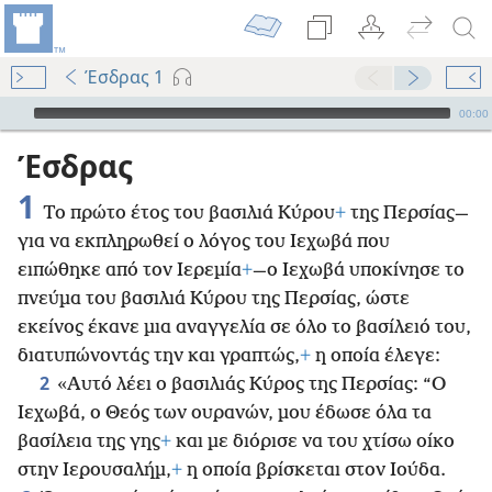
Έσδρας 1
Audio Player
00:00
Έσδρας
1
Το πρώτο έτος του βασιλιά Κύρου
+
της Περσίας—
για να εκπληρωθεί ο λόγος του Ιεχωβά που
ειπώθηκε από τον Ιερεμία
+
—ο Ιεχωβά υποκίνησε το
πνεύμα του βασιλιά Κύρου της Περσίας, ώστε
εκείνος έκανε μια αναγγελία σε όλο το βασίλειό του,
διατυπώνοντάς την και γραπτώς,
+
η οποία έλεγε:
2
«Αυτό λέει ο βασιλιάς Κύρος της Περσίας: “Ο
Ιεχωβά, ο Θεός των ουρανών, μου έδωσε όλα τα
βασίλεια της γης
+
και με διόρισε να του χτίσω οίκο
στην Ιερουσαλήμ,
+
η οποία βρίσκεται στον Ιούδα.